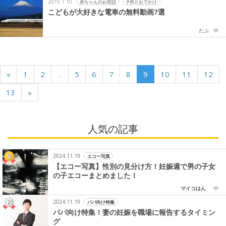
2019.1.10
赤ちゃんのお世話
子供とおでかけ
こどもが大好きな電車の無料動画7選
たぶ
«
1
2
...
5
6
7
8
9
10
11
12
13
»
人気の記事
2024.11.19
エコー写真
【エコー写真】性別の見分け方！妊娠週で男の子女
の子エコーまとめました！
マイコはん
2024.11.19
パパ向け特集
パパ向け特集！妻の妊娠を職場に報告するタイミン
グ