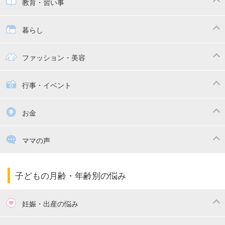
子供とおでかけ
ベビーカー
教育・習い事
抱っこ紐
教育・習い事
子供の成長
暮らし
幼稚園
保育園
ママの日常
時短家事
ファッション・美容
絵本
おもちゃ・あそび
家族関係・夫婦関係
収納・整理術
子供の服・ファッション
行事・イベント
掃除
漫画
子供のお祝い・行事
お金
出産祝い・内祝い
住宅購入
育児中の補助金・費用
ママの声
ママの仕事（保活・復職）
家計管理・マネー
子育てコラム
子育ての悩み・不安
子どもの月齢・年齢別の悩み
妊娠・出産の悩み