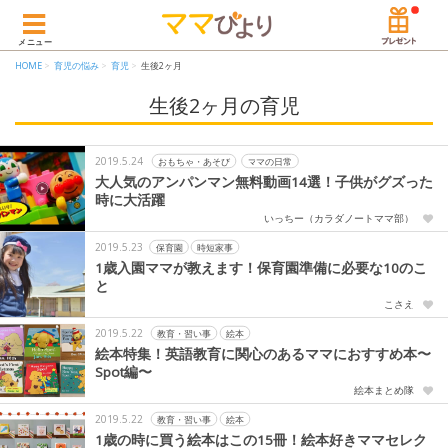
メニュー
HOME
育児の悩み
育児
生後2ヶ月
生後2ヶ月の育児
2019.5.24
おもちゃ・あそび
ママの日常
大人気のアンパンマン無料動画14選！子供がグズった
時に大活躍
いっちー（カラダノートママ部）
2019.5.23
保育園
時短家事
1歳入園ママが教えます！保育園準備に必要な10のこ
と
こさえ
2019.5.22
教育・習い事
絵本
絵本特集！英語教育に関心のあるママにおすすめ本〜
Spot編〜
絵本まとめ隊
2019.5.22
教育・習い事
絵本
1歳の時に買う絵本はこの15冊！絵本好きママセレク