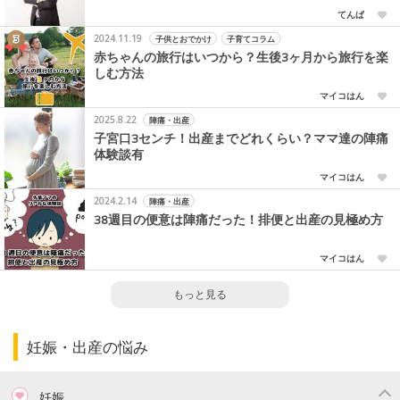
てんぱ
2024.11.19
子供とおでかけ
子育てコラム
赤ちゃんの旅行はいつから？生後3ヶ月から旅行を楽
しむ方法
マイコはん
2025.8.22
陣痛・出産
子宮口3センチ！出産までどれくらい？ママ達の陣痛
体験談有
マイコはん
2024.2.14
陣痛・出産
38週目の便意は陣痛だった！排便と出産の見極め方
マイコはん
もっと見る
妊娠・出産の悩み
妊娠