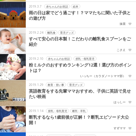
2019.3.7
赤ちゃんのお世話
絵本
雨の日は家でどう過ごす！？ママたちに聞いた子供と
の遊び方
抹茶
2019.2.24
離乳食
育児グッズ
すべて安心の日本製！こだわりの離乳食スプーンをご
紹介
こさえ
2019.2.10
赤ちゃんのお世話
授乳・母乳育児
粉ミルクのおすすめランキング12選！選び方のポイン
トは？
いっちー（カラダノートママ部）
2019.1.29
教育・習い事
育児グッズ
英語教育をする先輩ママおすすめ、子供に英語で見せ
たい映画
はっしー
2019.1.14
授乳・母乳育児
断乳・卒乳
断乳するなら1歳前後が正解！？断乳エピソード大公
開！
すずママ