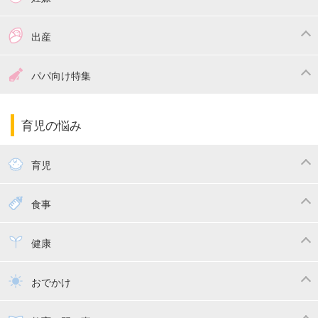
つわり
妊娠中の体重管理
出産
妊娠中の食事
妊娠中の病気
出産準備
戌の日・安産祈願
パパ向け特集
妊娠中の補助金・費用
双子
陣痛・出産
命名・名づけ
パパ向け特集
育児の悩み
エコー写真
マタニティウェア
産後ダイエット
育児
妊娠
赤ちゃんのお世話
授乳・母乳育児
食事
寝かしつけ
断乳・卒乳
離乳食
幼児食
健康
トイトレ
育児グッズ
乳幼児健診・予防接種
子供の病気・怪我
おでかけ