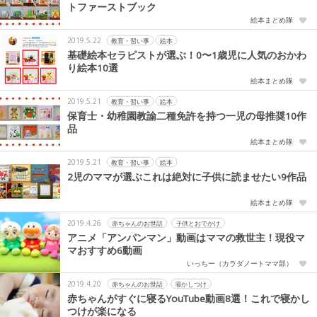
トファーストブック
絵本まとめ隊
2019.5.22
教育・習い事
絵本
基礎絵本セラピストが選ぶ！0〜1歳児に人気のおかわ
り絵本10選
絵本まとめ隊
2019.5.21
教育・習い事
絵本
保育士・幼稚園教諭二種免許を持つ一児の母推奨10作
品
絵本まとめ隊
2019.5.21
教育・習い事
絵本
2児のママが選ぶこれは絶対に子供に読ませたい9作品
絵本まとめ隊
2019.4.26
赤ちゃんのお世話
子供とおでかけ
アニメ「アンパンマン」動画はママの救世主！現役マ
マおすすめ6動画
いっちー（カラダノートママ部）
2019.4.20
赤ちゃんのお世話
寝かしつけ
赤ちゃんがすぐに寝るYouTube動画8選！これで寝かし
つけが楽になる