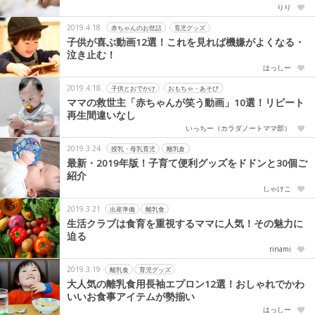
りり
2019.4.18
赤ちゃんのお世話
育児グッズ
子供が喜ぶ動画12選！これを見れば機嫌がよくなる・
泣き止む！
はっしー
2019.4.18
子供とおでかけ
おもちゃ・あそび
ママの救世主「赤ちゃんが笑う動画」10選！リピート
再生間違いなし
いっちー（カラダノートママ部）
2019.3.24
授乳・母乳育児
離乳食
最新・2019年版！子育て便利グッズをドドンと30個ご
紹介
しゃけこ
2019.3.21
出産準備
離乳食
生活クラブは食育を重視するママに人気！その魅力に
迫る
rinami
2019.3.19
離乳食
育児グッズ
大人気の離乳食用長袖エプロン12選！おしゃれでかわ
いいお食事アイテムが勢揃い
はっしー