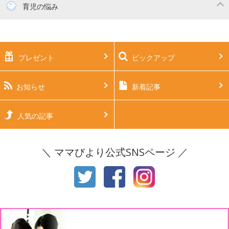
妊活
妊娠初期（0～4ヶ月）
育児の悩み
妊娠中期（5～7ヶ月）
妊娠後期（8ヶ月〜出産）
新生児
生後1ヶ月
プレゼント
ピックアップ
生後2ヶ月
生後3ヶ月
生後4ヶ月
生後5ヶ月
お知らせ
新着記事
生後6ヶ月
生後7ヶ月
人気の記事
生後8ヶ月
生後9ヶ月
＼ ママびより公式SNSページ ／
生後10ヶ月
生後11ヶ月
1才
2才
3才
4才