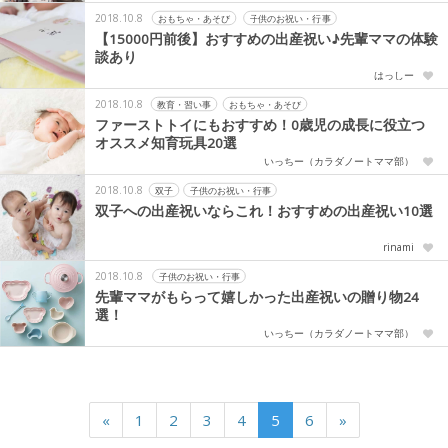
2018.10.8
おもちゃ・あそび
子供のお祝い・行事
【15000円前後】おすすめの出産祝い♪先輩ママの体験
談あり
はっしー
2018.10.8
教育・習い事
おもちゃ・あそび
ファーストトイにもおすすめ！0歳児の成長に役立つ
オススメ知育玩具20選
いっちー（カラダノートママ部）
2018.10.8
双子
子供のお祝い・行事
双子への出産祝いならこれ！おすすめの出産祝い10選
rinami
2018.10.8
子供のお祝い・行事
先輩ママがもらって嬉しかった出産祝いの贈り物24
選！
いっちー（カラダノートママ部）
«
1
2
3
4
5
6
»