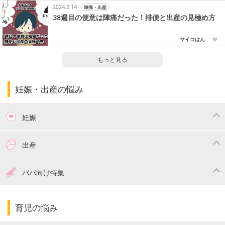
2024.2.14
陣痛・出産
38週目の便意は陣痛だった！排便と出産の見極め方
マイコはん
もっと見る
妊娠・出産の悩み
妊娠
つわり
妊娠中の体重管理
出産
妊娠中の食事
妊娠中の病気
出産準備
戌の日・安産祈願
パパ向け特集
妊娠中の補助金・費用
双子
陣痛・出産
命名・名づけ
パパ向け特集
育児の悩み
エコー写真
マタニティウェア
産後ダイエット