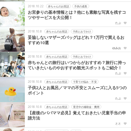
2018.10.22
赤ちゃんのお世話
子供の成長
お宮参りの基本情報とは？他にも素敵な写真を残すコ
ツやサービスを大公開！
たぶ
2018.10.8
赤ちゃんのお世話
子供とおでかけ
妥協しないマザーズバッグはどれ？1万円で買えるお
すすめ10選
ゆみお
2018.10.8
赤ちゃんのお世話
子供とおでかけ
赤ちゃんとの旅行はいつからがおすすめ？旅行に持っ
ていきたいものやおすすめ観光スポットもご紹介！
たぶ
2018.10.8
赤ちゃんのお世話
子育ての悩み・不安
子供2人とお風呂／ママの不安とスムーズに入る5つの
ポイント
たぶ
2018.10.8
赤ちゃんのお世話
育児中の補助金・費用
【産後のパパママ必見】覚えておきたい児童手当の申
請方法
とと