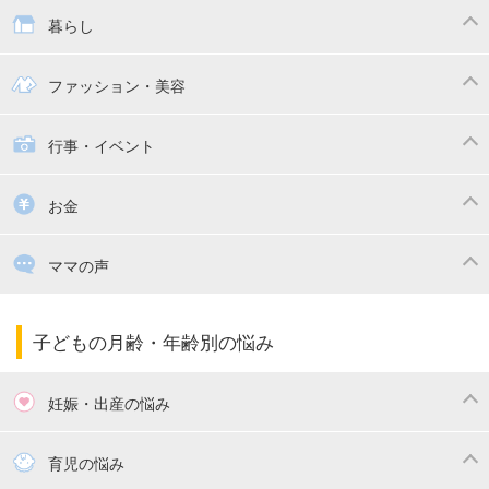
抱っこ紐
教育・習い事
子供の成長
暮らし
幼稚園
保育園
ママの日常
時短家事
ファッション・美容
絵本
おもちゃ・あそび
家族関係・夫婦関係
収納・整理術
子供の服・ファッション
行事・イベント
掃除
漫画
子供のお祝い・行事
お金
出産祝い・内祝い
住宅購入
育児中の補助金・費用
ママの声
ママの仕事（保活・復職）
家計管理・マネー
子育てコラム
子育ての悩み・不安
子どもの月齢・年齢別の悩み
妊娠・出産の悩み
妊活
妊娠初期（0～4ヶ月）
育児の悩み