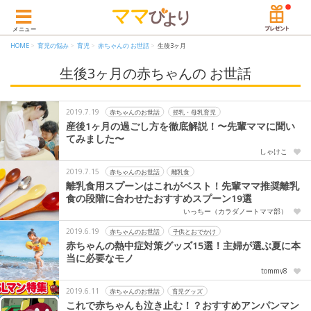
メニュー
HOME
育児の悩み
育児
赤ちゃんの お世話
生後3ヶ月
生後3ヶ月の赤ちゃんの お世話
2019.7.19
赤ちゃんのお世話
授乳・母乳育児
産後1ヶ月の過ごし方を徹底解説！〜先輩ママに聞い
てみました〜
しゃけこ
2019.7.15
赤ちゃんのお世話
離乳食
離乳食用スプーンはこれがベスト！先輩ママ推奨離乳
食の段階に合わせたおすすめスプーン19選
いっちー（カラダノートママ部）
2019.6.19
赤ちゃんのお世話
子供とおでかけ
赤ちゃんの熱中症対策グッズ15選！主婦が選ぶ夏に本
当に必要なモノ
tommy8
2019.6.11
赤ちゃんのお世話
育児グッズ
これで赤ちゃんも泣き止む！？おすすめアンパンマン