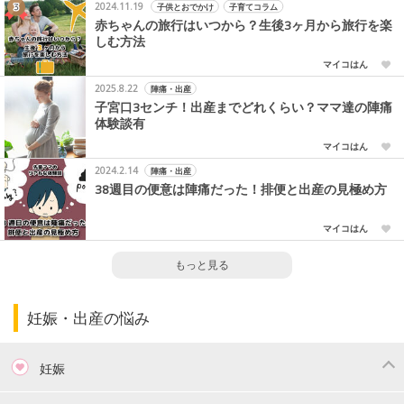
2024.11.19
子供とおでかけ
子育てコラム
赤ちゃんの旅行はいつから？生後3ヶ月から旅行を楽
しむ方法
マイコはん
2025.8.22
陣痛・出産
子宮口3センチ！出産までどれくらい？ママ達の陣痛
体験談有
マイコはん
2024.2.14
陣痛・出産
38週目の便意は陣痛だった！排便と出産の見極め方
マイコはん
もっと見る
妊娠・出産の悩み
妊娠