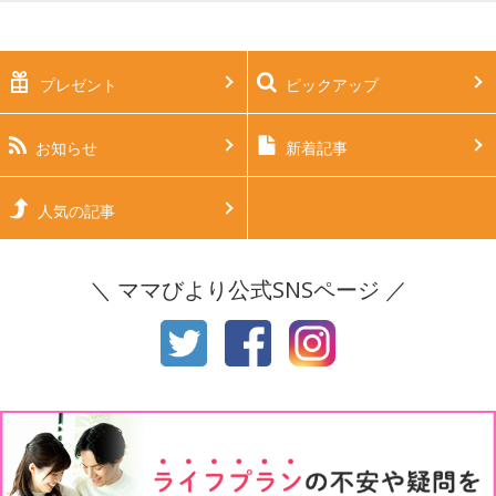
妊娠中期（5～7ヶ月）
妊娠後期（8ヶ月〜出産）
新生児
生後1ヶ月
プレゼント
ピックアップ
生後2ヶ月
生後3ヶ月
生後4ヶ月
生後5ヶ月
お知らせ
新着記事
生後6ヶ月
生後7ヶ月
人気の記事
生後8ヶ月
生後9ヶ月
＼ ママびより公式SNSページ ／
生後10ヶ月
生後11ヶ月
1才
2才
3才
4才
5才
6才