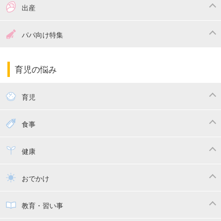
つわり
妊娠中の体重管理
出産
妊娠中の食事
妊娠中の病気
出産準備
戌の日・安産祈願
パパ向け特集
妊娠中の補助金・費用
双子
陣痛・出産
命名・名づけ
パパ向け特集
育児の悩み
エコー写真
マタニティウェア
産後ダイエット
育児
妊娠
赤ちゃんのお世話
授乳・母乳育児
食事
寝かしつけ
断乳・卒乳
離乳食
幼児食
健康
トイトレ
育児グッズ
乳幼児健診・予防接種
子供の病気・怪我
おでかけ
子供とおでかけ
ベビーカー
教育・習い事