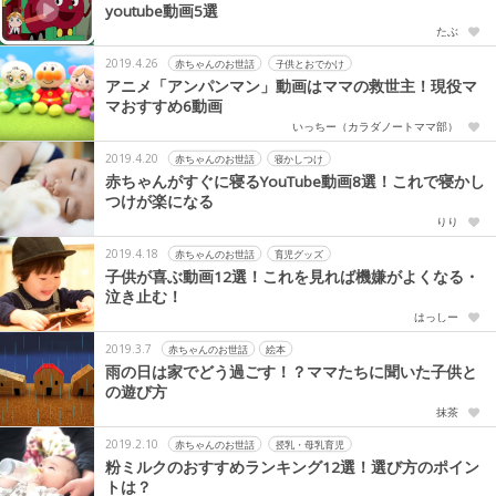
youtube動画5選
たぶ
2019.4.26
赤ちゃんのお世話
子供とおでかけ
アニメ「アンパンマン」動画はママの救世主！現役マ
マおすすめ6動画
いっちー（カラダノートママ部）
2019.4.20
赤ちゃんのお世話
寝かしつけ
赤ちゃんがすぐに寝るYouTube動画8選！これで寝かし
つけが楽になる
りり
2019.4.18
赤ちゃんのお世話
育児グッズ
子供が喜ぶ動画12選！これを見れば機嫌がよくなる・
泣き止む！
はっしー
2019.3.7
赤ちゃんのお世話
絵本
雨の日は家でどう過ごす！？ママたちに聞いた子供と
の遊び方
抹茶
2019.2.10
赤ちゃんのお世話
授乳・母乳育児
粉ミルクのおすすめランキング12選！選び方のポイン
トは？