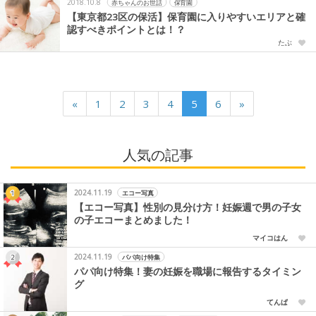
2018.10.8
赤ちゃんのお世話
保育園
【東京都23区の保活】保育園に入りやすいエリアと確
認すべきポイントとは！？
たぶ
«
1
2
3
4
5
6
»
人気の記事
2024.11.19
エコー写真
【エコー写真】性別の見分け方！妊娠週で男の子女
の子エコーまとめました！
マイコはん
2024.11.19
パパ向け特集
パパ向け特集！妻の妊娠を職場に報告するタイミン
グ
てんぱ