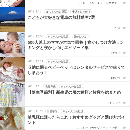
いっちー（カラダノートママ部）
2019.1.10
赤ちゃんのお世話
子供とおでかけ
こどもが大好きな電車の無料動画7選
たぶ
2018.12.16
赤ちゃんのお世話
寝かしつけ
600人以上のママが本気で回答｜寝かしつけ方法ラン
キングと寝かしつけエピソード集
ひつじ
2018.12.11
赤ちゃんのお世話
収納に困るベビーベッドはレンタルサービスで借りて
しまおう！
rinami
2018.12.5
出産準備
赤ちゃんのお世話
【誕生季節別】新生児の服の種類と枚数を総まとめ
はっしー
2018.11.19
出産準備
赤ちゃんのお世話
哺乳瓶に迷ったらこれ！おすすめグッズと選び方ポイ
ント
いっちー（カラダノートママ部）