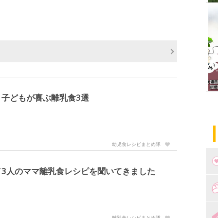
子どもが喜ぶ離乳食3選
幼児食レシピまとめ隊
／3人のママ離乳食レシピを聞いてきました
つ
妊
出
離乳食レシピまとめ隊