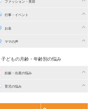
マの日常
時短家事
ファッション・美容
本
おもちゃ・あそび
族関係・夫婦関係
収納・整理術
供の服・ファッション
行事・イベント
除
画
子供のお祝い・行事
お金
産祝い・内祝い
宅購入
育児中の補助金・費用
ママの声
マの仕事（保活・復職）
家計管理・マネー
育てコラム
子育ての悩み・不安
子どもの月齢・年齢別の悩み
妊娠・出産の悩み
活
妊娠初期（0～4ヶ月）
育児の悩み
娠中期（5～7ヶ月）
妊娠後期（8ヶ月〜出産）
生児
生後1ヶ月