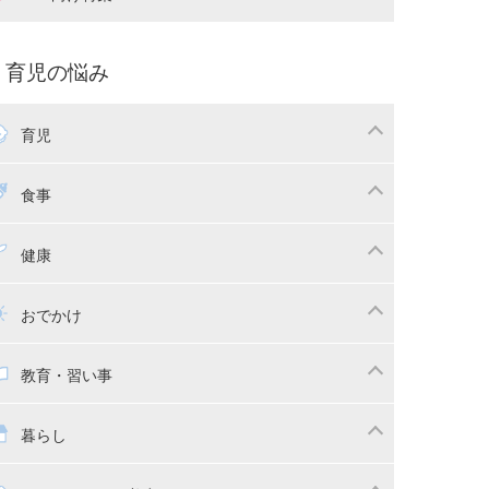
娠中の補助金・費用
双子
痛・出産
命名・名づけ
パ向け特集
育児の悩み
コー写真
マタニティウェア
後ダイエット
育児
娠
ちゃんのお世話
授乳・母乳育児
食事
かしつけ
断乳・卒乳
乳食
幼児食
健康
イトレ
育児グッズ
幼児健診・予防接種
子供の病気・怪我
おでかけ
供とおでかけ
ベビーカー
教育・習い事
っこ紐
育・習い事
子供の成長
暮らし
稚園
保育園