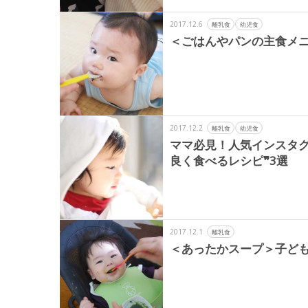
2017.12.6
離乳食
幼児食
＜ごはんやパンの主食メ
2017.12.2
離乳食
幼児食
ママ必見！人気インスタグラマ
良く食べるレシピ❞3選
2017.12.1
離乳食
＜あったかスープ＞子ども