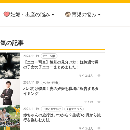
妊娠・出産の悩み
育児の悩み
人気の記事
2024.11.19
エコー写真
【エコー写真】性別の見分け方！妊娠週で男
の子女の子エコーまとめました！
マイコはん
2024.11.19
パパ向け特集
パパ向け特集！妻の妊娠を職場に報告するタ
イミング
てんぱ
2024.11.19
子供とおでかけ
子育てコラム
赤ちゃんの旅行はいつから？生後3ヶ月から旅
行を楽しむ方法
マイコはん