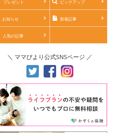
プレゼント
ピックアップ
後2ヶ月
生後3ヶ月
後4ヶ月
生後5ヶ月
お知らせ
新着記事
後6ヶ月
生後7ヶ月
人気の記事
後8ヶ月
生後9ヶ月
＼ ママびより公式SNSページ ／
後10ヶ月
生後11ヶ月
才
2才
才
4才
才
6才