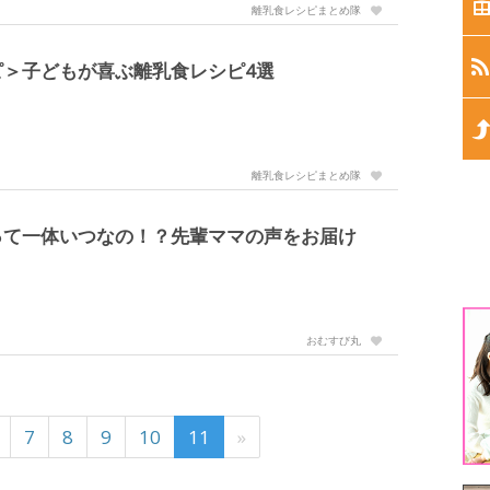
生
離乳食レシピまとめ隊
生
＞子どもが喜ぶ離乳食レシピ4選
生
離乳食レシピまとめ隊
生
って一体いつなの！？先輩ママの声をお届け
生
1
おむすび丸
3
5
7
8
9
10
11
»