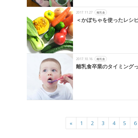
2017.11.27
離乳食
＜かぼちゃを使ったレシピ
2017.10.16
離乳食
離乳食卒業のタイミング
«
1
2
3
4
5
6