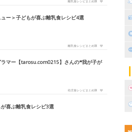
マ
離乳食レシピまとめ隊
絵
家
子
ニュー＞子どもが喜ぶ離乳食レシピ4選
掃
漫
離乳食レシピまとめ隊
出
住
ー【tarosu.com0215】さんの❝我が子が
マ
子
幼児食レシピまとめ隊
妊
が喜ぶ離乳食レシピ3選
妊
新