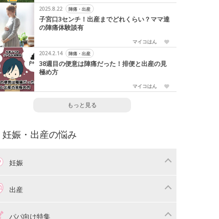
2025.8.22
陣痛・出産
子宮口3センチ！出産までどれくらい？ママ達
の陣痛体験談有
マイコはん
2024.2.14
陣痛・出産
38週目の便意は陣痛だった！排便と出産の見
極め方
マイコはん
もっと見る
妊娠・出産の悩み
妊娠
わり
妊娠中の体重管理
出産
娠中の食事
妊娠中の病気
産準備
戌の日・安産祈願
パパ向け特集