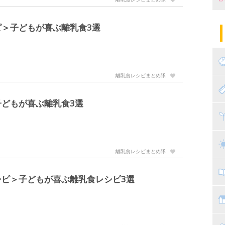
妊
陣
パ
＞子どもが喜ぶ離乳食3選
エ
産
妊
離乳食レシピまとめ隊
赤
どもが喜ぶ離乳食3選
寝
離
ト
乳
離乳食レシピまとめ隊
子
ピ＞子どもが喜ぶ離乳食レシピ3選
抱
教
幼