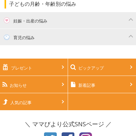
子どもの月齢・年齢別の悩み
妊娠・出産の悩み
妊活
妊娠初期（0～4ヶ月）
育児の悩み
妊娠中期（5～7ヶ月）
妊娠後期（8ヶ月〜出産）
新生児
生後1ヶ月
プレゼント
ピックアップ
生後2ヶ月
生後3ヶ月
生後4ヶ月
生後5ヶ月
お知らせ
新着記事
生後6ヶ月
生後7ヶ月
人気の記事
生後8ヶ月
生後9ヶ月
＼ ママびより公式SNSページ ／
生後10ヶ月
生後11ヶ月