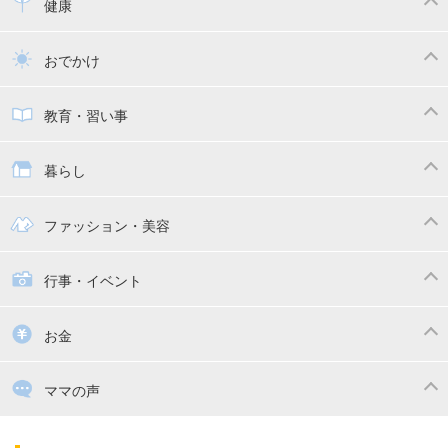
離乳食
幼児食
健康
トイトレ
育児グッズ
乳幼児健診・予防接種
子供の病気・怪我
おでかけ
子供とおでかけ
ベビーカー
教育・習い事
抱っこ紐
教育・習い事
子供の成長
暮らし
幼稚園
保育園
ママの日常
時短家事
ファッション・美容
絵本
おもちゃ・あそび
家族関係・夫婦関係
収納・整理術
子供の服・ファッション
行事・イベント
掃除
漫画
子供のお祝い・行事
お金
出産祝い・内祝い
住宅購入
育児中の補助金・費用
ママの声
ママの仕事（保活・復職）
家計管理・マネー
子育てコラム
子育ての悩み・不安