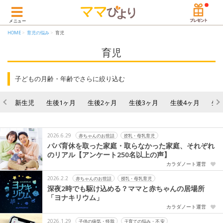
メニュー
HOME
育児の悩み
育児
育児
子どもの月齢・年齢でさらに絞り込む
新生児
生後1ヶ月
生後2ヶ月
生後3ヶ月
生後4ヶ月
生
2026.6.29
赤ちゃんのお世話
授乳・母乳育児
パパ育休を取った家庭・取らなかった家庭、それぞれ
のリアル【アンケート250名以上の声】
カラダノート運営
2026.2.2
赤ちゃんのお世話
授乳・母乳育児
深夜2時でも駆け込める？ママと赤ちゃんの居場所
「ヨナキリウム」
カラダノート運営
2026.1.29
子供の病気・怪我
子育ての悩み・不安