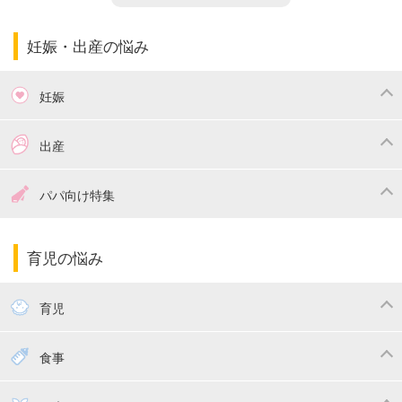
妊娠・出産の悩み
妊娠
つわり
妊娠中の体重管理
出産
妊娠中の食事
妊娠中の病気
出産準備
戌の日・安産祈願
パパ向け特集
妊娠中の補助金・費用
双子
陣痛・出産
命名・名づけ
パパ向け特集
育児の悩み
エコー写真
マタニティウェア
産後ダイエット
育児
妊娠
赤ちゃんのお世話
授乳・母乳育児
食事
寝かしつけ
断乳・卒乳