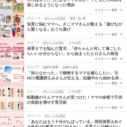
楽しめるようになった理由
カラダノート運営
2025.7.28
赤ちゃんのお世話
教育・習い事
知育に悩むママへ。さこママさんが教える「遊びなが
ら賢くなる」おうち遊び
カラダノート運営
2025.7.9
赤ちゃんのお世話
ママの日常
保育士でも悩んだ育児…「赤ちゃんと何して過ごした
らいいか分からない」から始まったヒロさんの発信
カラダノート運営
2025.7.8
妊娠中の食事
妊娠中の病気
「知らなかった」で後悔するママを減らしたい。元
NICU看護師えみさんが伝える、妊娠中から始める赤ち
ゃんの健康支援
カラダノート運営
2025.7.1
赤ちゃんのお世話
ママの日常
転勤族のりんママさんが見つけた！ママの余裕で子供
の笑顔を増やす育児術
カラダノート運営
2025.6.24
赤ちゃんのお世話
「あなたはもう十分がんばっている」現役保育士めぐ
み先生が0歳児ママに伝えたい、子育てに正解はない