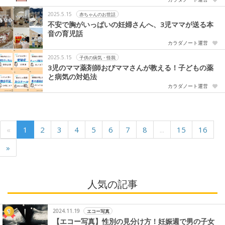
2025.5.15
赤ちゃんのお世話
不安で胸がいっぱいの妊婦さんへ、3児ママが送る本
音の育児話
カラダノート運営
2025.5.15
子供の病気・怪我
3児のママ薬剤師おびママさんが教える！子どもの薬
と病気の対処法
カラダノート運営
«
1
2
3
4
5
6
7
8
...
15
16
»
人気の記事
2024.11.19
エコー写真
【エコー写真】性別の見分け方！妊娠週で男の子女