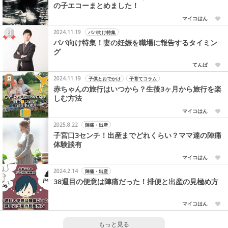
の子エコーまとめました！
マイコはん
2024.11.19
パパ向け特集
パパ向け特集！妻の妊娠を職場に報告するタイミン
グ
てんぱ
2024.11.19
子供とおでかけ
子育てコラム
赤ちゃんの旅行はいつから？生後3ヶ月から旅行を楽
しむ方法
マイコはん
2025.8.22
陣痛・出産
子宮口3センチ！出産までどれくらい？ママ達の陣痛
体験談有
マイコはん
2024.2.14
陣痛・出産
38週目の便意は陣痛だった！排便と出産の見極め方
マイコはん
もっと見る