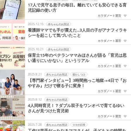
17人で見守る息子の毎日。離れていても安心できる育
児記録の使い方
カラダノート運営
2025.12.15
赤ちゃんのお世話
看護師ママでも手が震えた...3人目の子がアナフィラキ
シーを起こして気づいたこと
カラダノート運営
2025.10.21
赤ちゃんのお世話
保育士15年のベテランママみほさんが語る「育児は思
い通りにいかない」というリアル
カラダノート運営
2025.8.21
赤ちゃんのお世話
寝かしつけ
【専門家インタビュー】3時間抱っこ地獄→4日で『お
やすみ』だけで寝る子に変身！
カラダノート運営
2025.8.12
赤ちゃんのお世話
4人同時育児！？ダブル双子をワンオペで育てるゆい
さんが見つけた育児術
カラダノート運営
2025.7.28
赤ちゃんのお世話
ママの日常
工作は苦手だったなるママさんが、子どもとの時間を