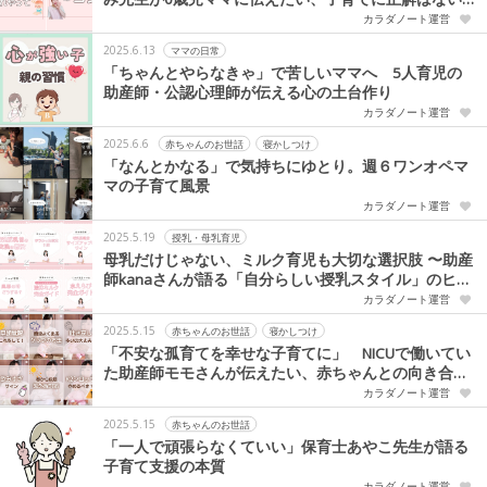
という想い
カラダノート運営
2025.6.13
ママの日常
「ちゃんとやらなきゃ」で苦しいママへ 5人育児の
助産師・公認心理師が伝える心の土台作り
カラダノート運営
2025.6.6
赤ちゃんのお世話
寝かしつけ
「なんとかなる」で気持ちにゆとり。週６ワンオペマ
マの子育て風景
カラダノート運営
2025.5.19
授乳・母乳育児
母乳だけじゃない、ミルク育児も大切な選択肢 〜助産
師kanaさんが語る「自分らしい授乳スタイル」のヒン
ト〜
カラダノート運営
2025.5.15
赤ちゃんのお世話
寝かしつけ
「不安な孤育てを幸せな子育てに」 NICUで働いてい
た助産師モモさんが伝えたい、赤ちゃんとの向き合い
方
カラダノート運営
2025.5.15
赤ちゃんのお世話
「一人で頑張らなくていい」保育士あやこ先生が語る
子育て支援の本質
カラダノート運営