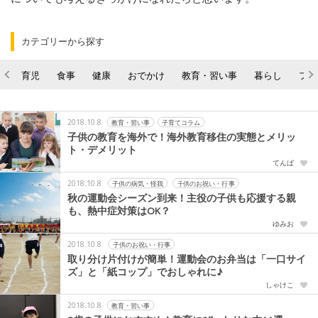
カテゴリーから探す
育児
食事
健康
おでかけ
教育・習い事
暮らし
ファ
2018.10.8
教育・習い事
子育てコラム
子供の教育を海外で！海外教育移住の実態とメリッ
ト・デメリット
てんぱ
2018.10.8
子供の病気・怪我
子供のお祝い・行事
秋の運動会シーズン到来！主役の子供も応援する親
も、熱中症対策はOK？
ゆみお
2018.10.8
子供のお祝い・行事
取り分け片付けが簡単！運動会のお弁当は「一口サイ
ズ」と「紙コップ」でおしゃれに♪
しゃけこ
2018.10.8
教育・習い事