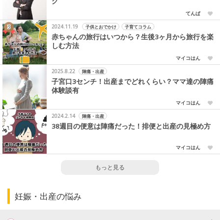
グ
てんぱ
2024.11.19
子供とおでかけ
子育てコラム
赤ちゃんの旅行はいつから？生後3ヶ月から旅行を楽
しむ方法
マイコはん
2025.8.22
陣痛・出産
子宮口3センチ！出産までどれくらい？ママ達の陣痛
体験談有
マイコはん
2024.2.14
陣痛・出産
38週目の便意は陣痛だった！排便と出産の見極め方
マイコはん
もっと見る
妊娠・出産の悩み