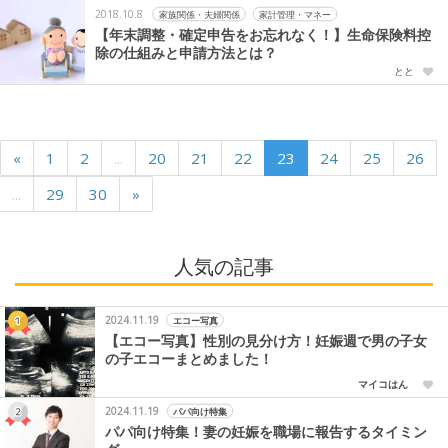
2018.10.8
家族関係・夫婦関係
家計管理・マネー
【年末調整・確定申告をお忘れなく！】生命保険料控
除の仕組みと申請方法とは？
とと
«
1
2
...
20
21
22
23
24
25
26
...
29
30
»
人気の記事
2024.11.19
エコー写真
【エコー写真】性別の見分け方！妊娠週で男の子女
の子エコーまとめました！
マイコはん
2024.11.19
パパ向け特集
パパ向け特集！妻の妊娠を職場に報告するタイミン