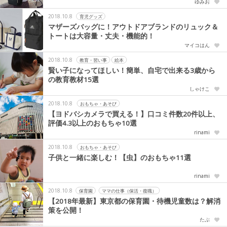
ゆみお
2018.10.8
育児グッズ
マザーズバッグに！アウトドアブランドのリュック＆
トートは大容量・丈夫・機能的！
マイコはん
2018.10.8
教育・習い事
絵本
賢い子になってほしい！簡単、自宅で出来る3歳から
の教育教材15選
しゃけこ
2018.10.8
おもちゃ・あそび
【ヨドバシカメラで買える！】口コミ件数20件以上、
評価4.3以上のおもちゃ10選
rinami
2018.10.8
おもちゃ・あそび
子供と一緒に楽しむ！【虫】のおもちゃ11選
rinami
2018.10.8
保育園
ママの仕事（保活・復職）
【2018年最新】東京都の保育園・待機児童数は？解消
策を公開！
たぶ