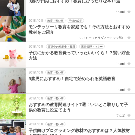
3歳の子供におすすめ！教育にぴったりな本11選
rinami
2018.10.8
教育・習い事
子供の成長
モンテッソーリ教育を家庭でも！その方法とおすすめ
教材をご紹介
いっちー（カラダノートママ部）
2018.10.8
育児中の補助金・費用
家計管理・マネー
子供にかかる教育費っていったいいくら！？賢い貯金
方法
rinami
2018.10.8
教育・習い事
3歳児におすすめ！自宅で始められる英語教育
rinami
2018.10.8
教育・習い事
おすすめの教育関連サイト7選！いいとこ取りして子
供の教育に役立てよう
てんぱ
2018.10.8
教育・習い事
子供向けプログラミング教材のおすすめは？人気教材