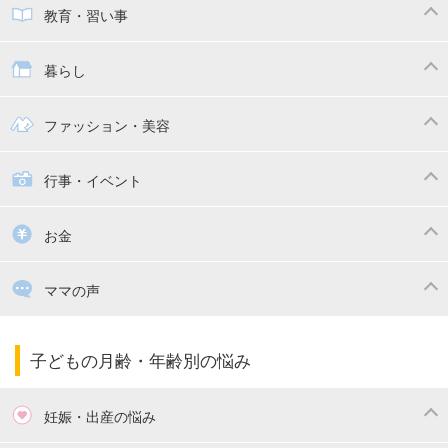
子供とおでかけ
ベビーカー
教育・習い事
抱っこ紐
教育・習い事
子供の成長
暮らし
幼稚園
保育園
ママの日常
時短家事
ファッション・美容
絵本
おもちゃ・あそび
家族関係・夫婦関係
収納・整理術
子供の服・ファッション
行事・イベント
掃除
漫画
子供のお祝い・行事
お金
出産祝い・内祝い
住宅購入
育児中の補助金・費用
ママの声
ママの仕事（保活・復職）
家計管理・マネー
子育てコラム
子育ての悩み・不安
子どもの月齢・年齢別の悩み
妊娠・出産の悩み