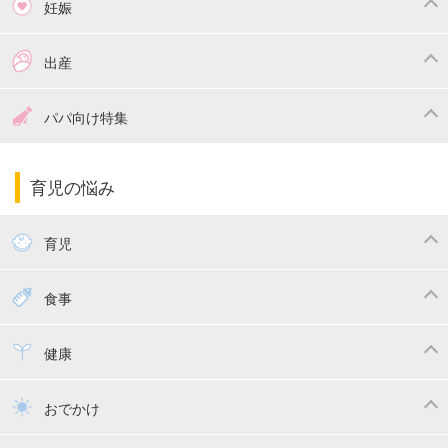
妊娠
つわり
妊娠中の体重管理
出産
妊娠中の食事
妊娠中の病気
出産準備
戌の日・安産祈願
パパ向け特集
妊娠中の補助金・費用
双子
陣痛・出産
命名・名づけ
パパ向け特集
育児の悩み
エコー写真
マタニティウェア
産後ダイエット
育児
妊娠
赤ちゃんのお世話
授乳・母乳育児
食事
寝かしつけ
断乳・卒乳
離乳食
幼児食
健康
トイトレ
育児グッズ
乳幼児健診・予防接種
子供の病気・怪我
おでかけ