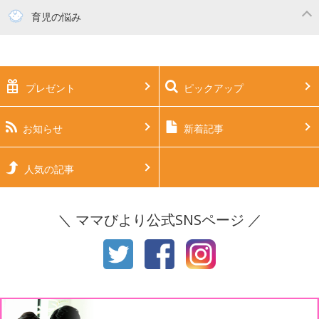
妊活
妊娠初期（0～4ヶ月）
育児の悩み
妊娠中期（5～7ヶ月）
妊娠後期（8ヶ月〜出産）
新生児
生後1ヶ月
プレゼント
ピックアップ
生後2ヶ月
生後3ヶ月
生後4ヶ月
生後5ヶ月
お知らせ
新着記事
生後6ヶ月
生後7ヶ月
人気の記事
生後8ヶ月
生後9ヶ月
＼ ママびより公式SNSページ ／
生後10ヶ月
生後11ヶ月
1才
2才
3才
4才