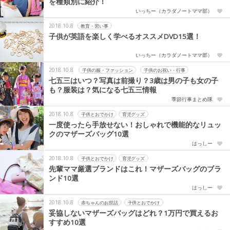
を種類別に紹介！
いっちー（カラダノートママ部）
2018.10.8
教育・習い事
子供が英語を楽しく学べるオススメDVD15選！
いっちー（カラダノートママ部）
2018.10.8
子供の服・ファッション
子供のお祝い・行事
七五三はいつ？写真は前撮り？3歳は男の子も女の子
も？服装は？気になる七五三情報
季節行事まとめ隊
2018.10.8
子供とおでかけ
育児グッズ
一度使ったら手放せない！おしゃれで機能的なリュッ
クのマザーズバッグ10選
はっしー
2018.10.8
子供とおでかけ
育児グッズ
先輩ママ厳選ブランドはこれ！マザーズバッグのブラ
ンド10選
はっしー
2018.10.8
赤ちゃんのお世話
子供とおでかけ
妥協しないマザーズバッグはどれ？1万円で買えるお
すすめ10選