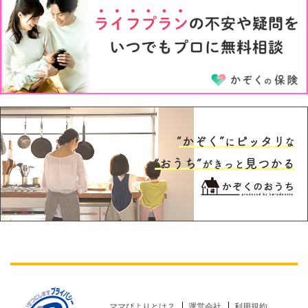
5才
6才
ママびよりとは？
運営会社
利用規約