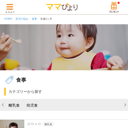
メニュー
HOME
育児の悩み
食事
生後2ヶ月
食事
カテゴリーから探す
離乳食
幼児食
2019.4.10
離乳食