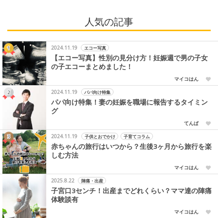
人気の記事
2024.11.19
エコー写真
【エコー写真】性別の見分け方！妊娠週で男の子女
の子エコーまとめました！
マイコはん
2024.11.19
パパ向け特集
パパ向け特集！妻の妊娠を職場に報告するタイミン
グ
てんぱ
2024.11.19
子供とおでかけ
子育てコラム
赤ちゃんの旅行はいつから？生後3ヶ月から旅行を楽
しむ方法
マイコはん
2025.8.22
陣痛・出産
子宮口3センチ！出産までどれくらい？ママ達の陣痛
体験談有
マイコはん