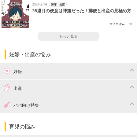
2024.2.14
陣痛・出産
38週目の便意は陣痛だった！排便と出産の見極め方
マイコはん
もっと見る
妊娠・出産の悩み
妊娠
つわり
妊娠中の体重管理
出産
妊娠中の食事
妊娠中の病気
出産準備
戌の日・安産祈願
パパ向け特集
妊娠中の補助金・費用
双子
陣痛・出産
命名・名づけ
パパ向け特集
育児の悩み
エコー写真
マタニティウェア
産後ダイエット