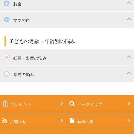
掃除
漫画
子供のお祝い・行事
お金
出産祝い・内祝い
住宅購入
育児中の補助金・費用
ママの声
ママの仕事（保活・復職）
家計管理・マネー
子育てコラム
子育ての悩み・不安
子どもの月齢・年齢別の悩み
妊娠・出産の悩み
妊活
妊娠初期（0～4ヶ月）
育児の悩み
妊娠中期（5～7ヶ月）
妊娠後期（8ヶ月〜出産）
新生児
生後1ヶ月
プレゼント
ピックアップ
生後2ヶ月
生後3ヶ月
生後4ヶ月
生後5ヶ月
お知らせ
新着記事