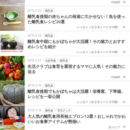
rinami
2019.3.22
離乳食
離乳食後期の赤ちゃんの発達に欠かせない！魚を使っ
た離乳食レシピ20選
いっちー（カラダノートママ部）
2019.3.22
離乳食
離乳食中期にもかぼちゃが大活躍！その魅力とおすす
めレシピを紹介
いっちー（カラダノートママ部）
2019.3.21
出産準備
離乳食
生活クラブは食育を重視するママに人気！その魅力に
迫る
rinami
2019.3.19
離乳食
離乳食後期でもかぼちゃは大活躍！栄養素、下準備、
レシピを一挙公開
いっちー（カラダノートママ部）
2019.3.19
離乳食
育児グッズ
大人気の離乳食用長袖エプロン12選！おしゃれでかわ
いいお食事アイテムが勢揃い
はっしー