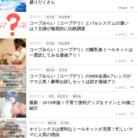
盛りだくさん
rinami
2019.4.1
幼児食
時短家事
コープみらい（コープデリ）とパルシステムの違い
は？主婦が徹底的に比較調査
しゃけこ
2019.4.1
幼児食
時短家事
コープみらい（コープデリ）の離乳食ミールキットは
一度試してみる価値アリ！
しゃけこ
2019.4.1
離乳食
幼児食
コープみらい（コープデリ）のWEB会員eフレンズが
ママ人気！豪華お試しセットは試す価値アリ
しゃけこ
2019.3.24
授乳・母乳育児
離乳食
最新・2019年版！子育て便利グッズをドドンと30個ご
紹介
しゃけこ
2019.3.22
離乳食
幼児食
オイシックスは便利なミールキットが充実！忙しいマ
マに人気の理由