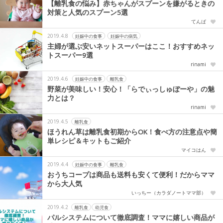
【離乳食の悩み】赤ちゃんがスプーンを嫌がるときの
対策と人気のスプーン5選
てんぱ
2019.4.8
妊娠中の食事
妊娠中の病気
主婦が選ぶ安いネットスーパーはここ！おすすめネッ
トスーパー9選
rinami
2019.4.6
妊娠中の食事
離乳食
野菜が美味しい！安心！「らでぃっしゅぼーや」の魅
力とは？
rinami
2019.4.5
離乳食
ほうれん草は離乳食初期からOK！食べ方の注意点や簡
単レシピ＆キットもご紹介
マイコはん
2019.4.4
妊娠中の食事
離乳食
おうちコープは商品も送料も安くて便利！だからママ
から大人気
いっちー（カラダノートママ部）
2019.4.2
離乳食
幼児食
パルシステムについて徹底調査！ママに嬉しい商品が