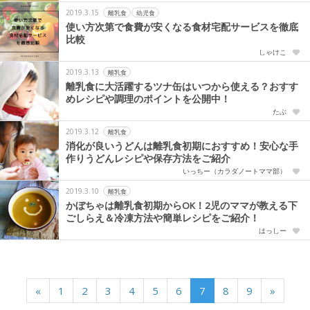
2019.3.15
離乳食
幼児食
使い方次第で食費が安くなる食材宅配サービスを徹底
比較
しゃけこ
2019.3.13
離乳食
離乳食に大活躍するツナ缶はいつから使える？おすす
めレシピや調理のポイントを公開中！
たぶ
2019.3.12
離乳食
消化が良いうどんは離乳食初期におすすめ！安心な手
作りうどんレシピや保存方法をご紹介
いっちー（カラダノートママ部）
2019.3.10
離乳食
かぼちゃは離乳食初期からOK！2児のママが教える下
ごしらえ＆冷凍方法や簡単レシピをご紹介！
はっしー
«
1
2
3
4
5
6
7
8
9
»