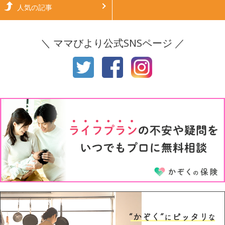
生後6ヶ月
生後7ヶ月
人気の記事
生後8ヶ月
生後9ヶ月
＼ ママびより公式SNSページ ／
生後10ヶ月
生後11ヶ月
1才
2才
3才
4才
5才
6才