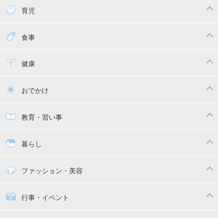
育児
妊娠
赤ちゃんのお世話
授乳・母乳育児
食事
寝かしつけ
断乳・卒乳
離乳食
幼児食
健康
トイトレ
育児グッズ
乳幼児健診・予防接種
子供の病気・怪我
おでかけ
子供とおでかけ
ベビーカー
教育・習い事
抱っこ紐
教育・習い事
子供の成長
暮らし
幼稚園
保育園
ママの日常
時短家事
ファッション・美容
絵本
おもちゃ・あそび
家族関係・夫婦関係
収納・整理術
子供の服・ファッション
行事・イベント