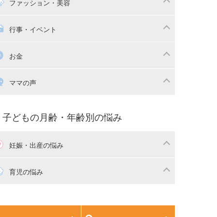
マの日常
時短家事
ファッション・美容
本
おもちゃ・あそび
族関係・夫婦関係
収納・整理術
供の服・ファッション
行事・イベント
除
画
子供のお祝い・行事
お金
産祝い・内祝い
宅購入
育児中の補助金・費用
ママの声
マの仕事（保活・復職）
家計管理・マネー
育てコラム
子育ての悩み・不安
子どもの月齢・年齢別の悩み
妊娠・出産の悩み
活
妊娠初期（0～4ヶ月）
育児の悩み
娠中期（5～7ヶ月）
妊娠後期（8ヶ月〜出産）
生児
生後1ヶ月