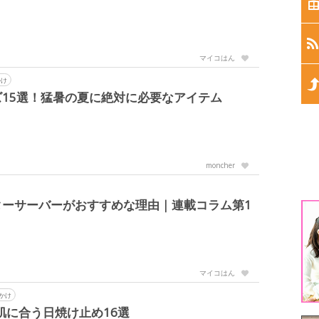
生
生
マイコはん
生
かけ
15選！猛暑の夏に絶対に必要なアイテム
生
生
moncher
1
ターサーバーがおすすめな理由｜連載コラム第1
3
5
マイコはん
かけ
肌に合う日焼け止め16選