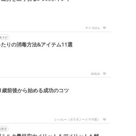
マイコはん
あそび
たりの消毒方法&アイテム11選
ゆみお
1歳前後から始める成功のコツ
いっちー（カラダノートママ部）
乳育児