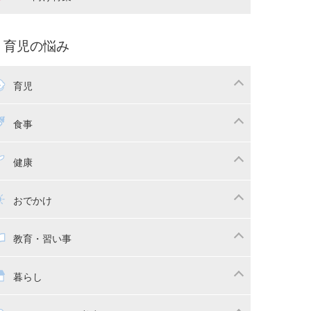
娠中の補助金・費用
双子
痛・出産
命名・名づけ
パ向け特集
育児の悩み
コー写真
マタニティウェア
後ダイエット
育児
娠
ちゃんのお世話
授乳・母乳育児
食事
かしつけ
断乳・卒乳
乳食
幼児食
健康
イトレ
育児グッズ
幼児健診・予防接種
子供の病気・怪我
おでかけ
供とおでかけ
ベビーカー
教育・習い事
っこ紐
育・習い事
子供の成長
暮らし
稚園
保育園