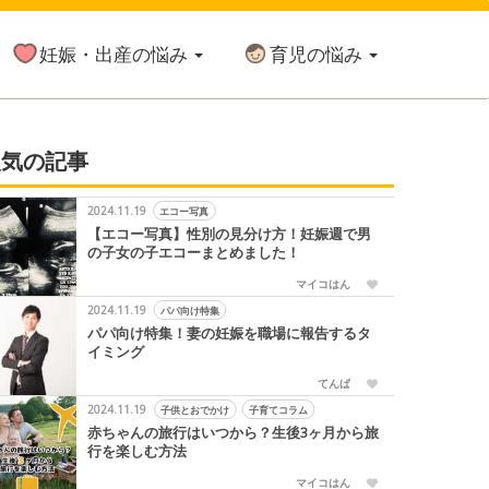
妊娠・出産の悩み
育児の悩み
人気の記事
2024.11.19
エコー写真
【エコー写真】性別の見分け方！妊娠週で男
の子女の子エコーまとめました！
マイコはん
2024.11.19
パパ向け特集
パパ向け特集！妻の妊娠を職場に報告するタ
イミング
てんぱ
2024.11.19
子供とおでかけ
子育てコラム
赤ちゃんの旅行はいつから？生後3ヶ月から旅
行を楽しむ方法
マイコはん