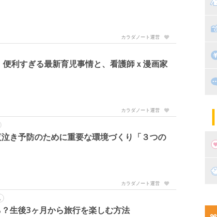
マ
絵
家
子
カラダノート運営
掃
漫
！便利すぎる最新育児事情と、看護師ｘ漫画家
出
住
マ
子
カラダノート運営
夜泣き予防のために重要な環境づくり「３つの
妊
カラダノート運営
妊
新
ム
？生後3ヶ月から旅行を楽しむ方法