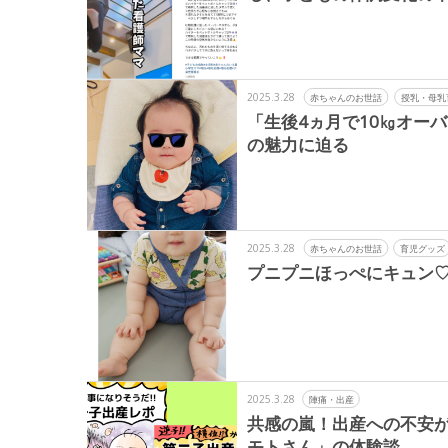
2025.3.28
赤ちゃんのお世話
授乳・母乳
「生後4ヵ月で10㎏オー
の魅力に迫る
2025.3.28
赤ちゃんのお世話
育児グッズ
プニプニほっぺにキュン♡
2025.3.28
陣痛・出産
共感の嵐！出産への不安
モトさん」の体験談