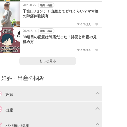
2025.8.22
陣痛・出産
子宮口3センチ！出産までどれくらい？ママ達
の陣痛体験談有
マイコはん
2024.2.14
陣痛・出産
38週目の便意は陣痛だった！排便と出産の見
極め方
マイコはん
もっと見る
妊娠・出産の悩み
妊娠
わり
妊娠中の体重管理
出産
娠中の食事
妊娠中の病気
産準備
戌の日・安産祈願
パパ向け特集