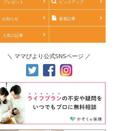
プレゼント
ピックアップ
後2ヶ月
生後3ヶ月
後4ヶ月
生後5ヶ月
お知らせ
新着記事
後6ヶ月
生後7ヶ月
人気の記事
後8ヶ月
生後9ヶ月
＼ ママびより公式SNSページ ／
後10ヶ月
生後11ヶ月
才
2才
才
4才
才
6才