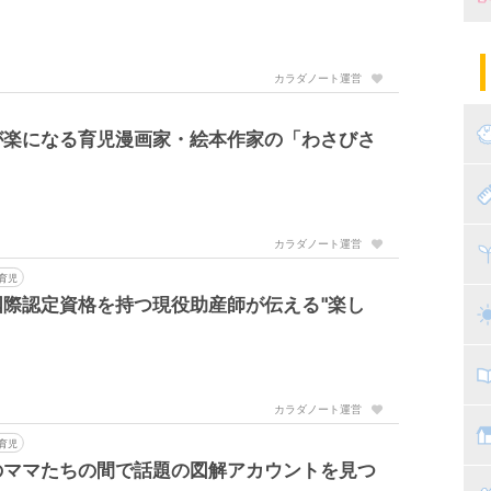
妊
陣
パ
カラダノート運営
エ
産
が楽になる育児漫画家・絵本作家の「わさびさ
妊
赤
カラダノート運営
寝
離
育児
際認定資格を持つ現役助産師が伝える"楽し
ト
乳
子
カラダノート運営
抱
教
育児
のママたちの間で話題の図解アカウントを見つ
幼