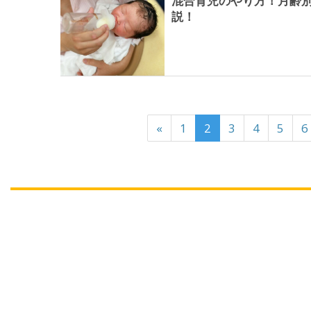
混合育児のやり方！月齢
説！
«
1
2
3
4
5
6