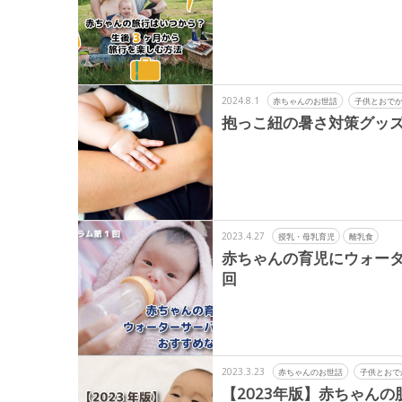
2024.8.1
赤ちゃんのお世話
子供とおで
抱っこ紐の暑さ対策グッズ
2023.4.27
授乳・母乳育児
離乳食
赤ちゃんの育児にウォー
回
2023.3.23
赤ちゃんのお世話
子供とおで
【2023年版】赤ちゃんの