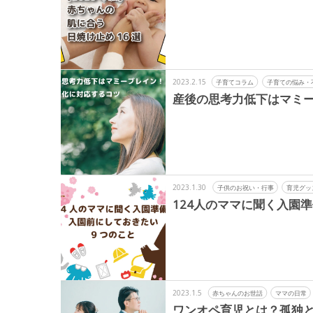
2023.2.15
子育てコラム
子育ての悩み・
産後の思考力低下はマミ
2023.1.30
子供のお祝い・行事
育児グッ
124人のママに聞く入園
2023.1.5
赤ちゃんのお世話
ママの日常
ワンオペ育児とは？孤独と