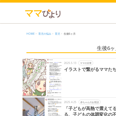
HOME
育児の悩み
育児
生後6ヶ月
生後6
2025.5.13
ママの日常
イラストで繋がるママた
2025.4.25
赤ちゃんのお世話
「子どもが高熱で震えて
る、子どもの体調変化の