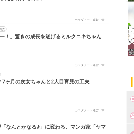
カラダノート運営
育児
バー！」驚きの成長を遂げるミルクニキちゃん
カラダノート運営
 7ヶ月の次女ちゃんと2人目育児の工夫
カラダノート運営
つ
が「なんとかなる♪」に変わる、マンガ家「ヤマ
妊
出