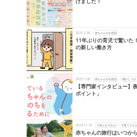
けました！
2025.3.28
赤ちゃんのお世話
11年ぶりの育児で驚いた
の新しい働き方
2025.3.28
赤ちゃんのお世話
寝かしつけ
【専門家インタビュー】
ポイント」
2024.11.19
子供とおでかけ
子育てコラ
赤ちゃんの旅行はいつから