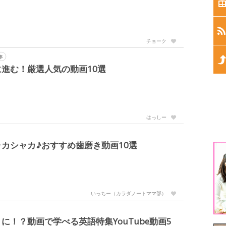
生
生
チョーク
生
事
進む！厳選人気の動画10選
生
生
はっしー
1
カシャカ♪おすすめ歯磨き動画10選
3
5
いっちー（カラダノートママ部）
！？動画で学べる英語特集YouTube動画5