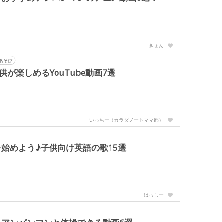
きょん
あそび
供が楽しめるYouTube動画7選
いっちー（カラダノートママ部）
始めよう♪子供向け英語の歌15選
はっしー