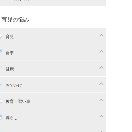
娠中の補助金・費用
双子
痛・出産
命名・名づけ
パ向け特集
育児の悩み
コー写真
マタニティウェア
後ダイエット
育児
娠
ちゃんのお世話
授乳・母乳育児
食事
かしつけ
断乳・卒乳
乳食
幼児食
健康
イトレ
育児グッズ
幼児健診・予防接種
子供の病気・怪我
おでかけ
供とおでかけ
ベビーカー
教育・習い事
っこ紐
育・習い事
子供の成長
暮らし
稚園
保育園