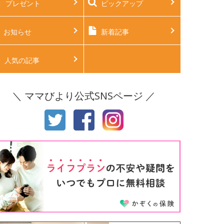
プレゼント
ピックアップ
後2ヶ月
生後3ヶ月
後4ヶ月
生後5ヶ月
お知らせ
新着記事
後6ヶ月
生後7ヶ月
人気の記事
後8ヶ月
生後9ヶ月
＼ ママびより公式SNSページ ／
後10ヶ月
生後11ヶ月
才
2才
才
4才
才
6才