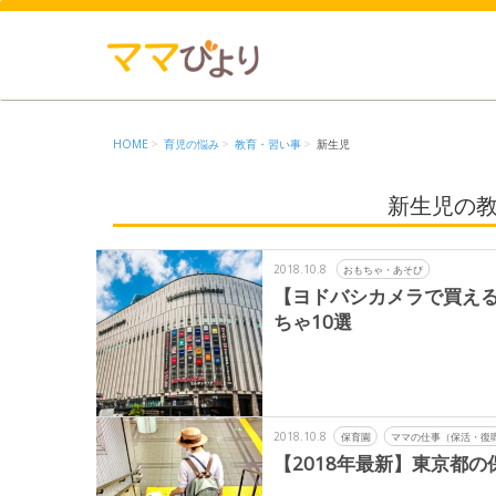
HOME
育児の悩み
教育・習い事
新生児
新生児の
2018.10.8
おもちゃ・あそび
【ヨドバシカメラで買える
ちゃ10選
2018.10.8
保育園
ママの仕事（保活・復
【2018年最新】東京都