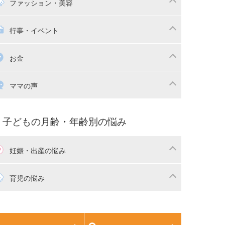
マの日常
時短家事
ファッション・美容
本
おもちゃ・あそび
族関係・夫婦関係
収納・整理術
供の服・ファッション
行事・イベント
除
画
子供のお祝い・行事
お金
産祝い・内祝い
宅購入
育児中の補助金・費用
ママの声
マの仕事（保活・復職）
家計管理・マネー
育てコラム
子育ての悩み・不安
子どもの月齢・年齢別の悩み
妊娠・出産の悩み
活
妊娠初期（0～4ヶ月）
育児の悩み
娠中期（5～7ヶ月）
妊娠後期（8ヶ月〜出産）
生児
生後1ヶ月