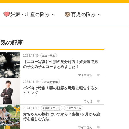
妊娠・出産の悩み
育児の悩み
人気の記事
2024.11.19
エコー写真
【エコー写真】性別の見分け方！妊娠週で男
の子女の子エコーまとめました！
マイコはん
2024.11.19
パパ向け特集
パパ向け特集！妻の妊娠を職場に報告するタ
イミング
てんぱ
2024.11.19
子供とおでかけ
子育てコラム
赤ちゃんの旅行はいつから？生後3ヶ月から旅
行を楽しむ方法
マイコはん