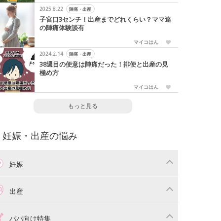
2025.8.22
陣痛・出産
子宮口3センチ！出産までどれくらい？ママ達
の陣痛体験談有
マイコはん
2024.2.14
陣痛・出産
38週目の便意は陣痛だった！排便と出産の見
極め方
マイコはん
もっと見る
妊娠・出産の悩み
妊娠
わり
妊娠中の体重管理
出産
娠中の食事
妊娠中の病気
産準備
戌の日・安産祈願
パパ向け特集