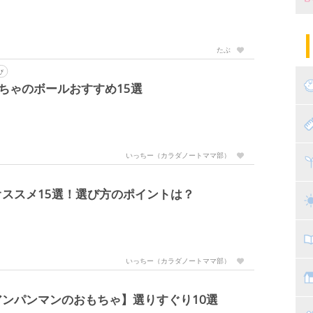
妊
陣
パ
たぶ
エ
産
び
ちゃのボールおすすめ15選
妊
赤
いっちー（カラダノートママ部）
寝
離
ススメ15選！選び方のポイントは？
ト
乳
子
いっちー（カラダノートママ部）
抱
教
ンパンマンのおもちゃ】選りすぐり10選
幼