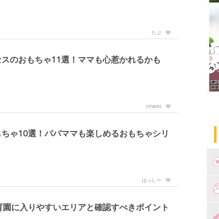
たぶ
スのおもちゃ11選！ママも心惹かれるかも
rinami
ちゃ10選！パパママも楽しめるおもちゃシリ
はっしー
つ
育園に入りやすいエリアと確認すべきポイント
妊
出