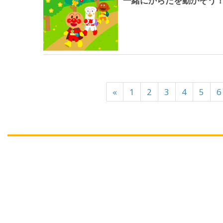
一緒にからだを動かそう！
«
1
2
3
4
5
6