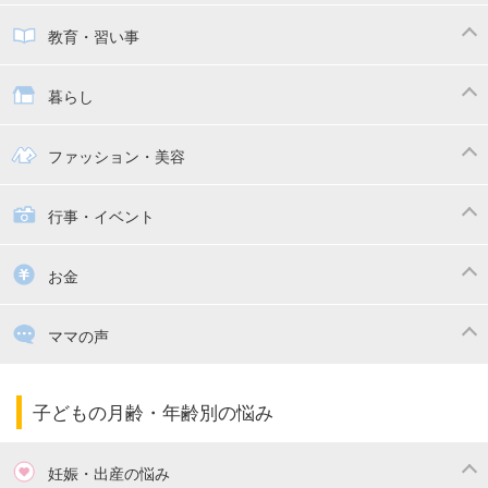
子供とおでかけ
ベビーカー
教育・習い事
抱っこ紐
教育・習い事
子供の成長
暮らし
幼稚園
保育園
ママの日常
時短家事
ファッション・美容
絵本
おもちゃ・あそび
家族関係・夫婦関係
収納・整理術
子供の服・ファッション
行事・イベント
掃除
漫画
子供のお祝い・行事
お金
出産祝い・内祝い
住宅購入
育児中の補助金・費用
ママの声
ママの仕事（保活・復職）
家計管理・マネー
子育てコラム
子育ての悩み・不安
子どもの月齢・年齢別の悩み
妊娠・出産の悩み