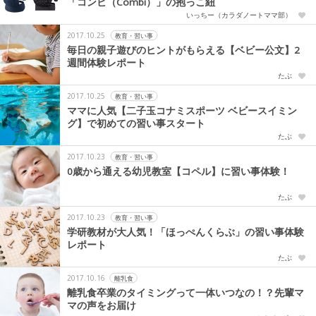
「コンビ（Combi）」の抱っこ紐
いっちー（カラダノートママ部）
2017.10.25
教育・習い事
毎日の親子遊びのヒントがもらえる【ベビー公文】2
週間体験レポート
たぶ
2017.10.25
教育・習い事
ママに人気【二子玉コナミスポーツ ベビースイミン
グ】で初めての習い事スタート
たぶ
2017.10.23
教育・習い事
0歳から通える幼児教室【コペル】に習い事体験！
たぶ
2017.10.23
教育・習い事
学研教材が大人気！「ほっぺんくらぶ」の習い事体験
レポート
たぶ
2017.10.16
離乳食
離乳食卒業のタイミングって一体いつなの！？先輩マ
マの声をお届け