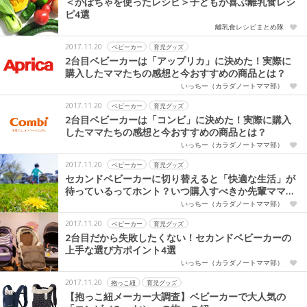
＜かぼちゃを使ったレシピ＞子どもが喜ぶ離乳食レシ
ピ4選
離乳食レシピまとめ隊
2017.11.20
ベビーカー
育児グッズ
2台目ベビーカーは「アップリカ」に決めた！実際に
購入したママたちの感想と今おすすめの商品とは？
いっちー（カラダノートママ部）
2017.11.20
ベビーカー
育児グッズ
2台目ベビーカーは「コンビ」に決めた！実際に購入
したママたちの感想と今おすすめの商品とは？
いっちー（カラダノートママ部）
2017.11.20
ベビーカー
育児グッズ
セカンドベビーカーに切り替えると「快適な生活」が
待っているってホント？いつ購入すべきか先輩ママに
調査
いっちー（カラダノートママ部）
2017.11.20
ベビーカー
育児グッズ
2台目だから失敗したくない！セカンドベビーカーの
上手な選び方ポイント4選
いっちー（カラダノートママ部）
2017.11.20
抱っこ紐
育児グッズ
【抱っこ紐メーカー大調査】ベビーカーで大人気の