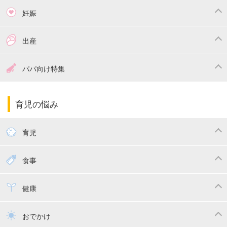
妊娠
つわり
妊娠中の体重管理
出産
妊娠中の食事
妊娠中の病気
出産準備
戌の日・安産祈願
パパ向け特集
妊娠中の補助金・費用
双子
陣痛・出産
命名・名づけ
パパ向け特集
育児の悩み
エコー写真
マタニティウェア
産後ダイエット
育児
妊娠
赤ちゃんのお世話
授乳・母乳育児
食事
寝かしつけ
断乳・卒乳
離乳食
幼児食
健康
トイトレ
育児グッズ
乳幼児健診・予防接種
子供の病気・怪我
おでかけ