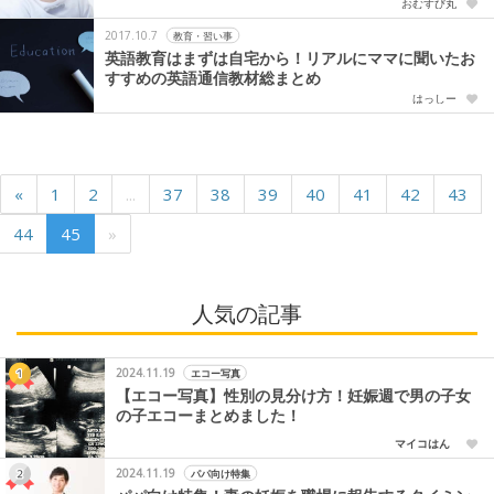
おむすび丸
2017.10.7
教育・習い事
英語教育はまずは自宅から！リアルにママに聞いたお
すすめの英語通信教材総まとめ
はっしー
«
1
2
...
37
38
39
40
41
42
43
44
45
»
人気の記事
2024.11.19
エコー写真
【エコー写真】性別の見分け方！妊娠週で男の子女
の子エコーまとめました！
マイコはん
2024.11.19
パパ向け特集