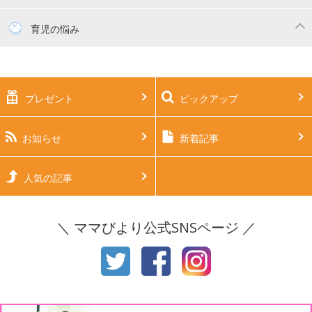
妊活
妊娠初期（0～4ヶ月）
育児の悩み
妊娠中期（5～7ヶ月）
妊娠後期（8ヶ月〜出産）
新生児
生後1ヶ月
プレゼント
ピックアップ
生後2ヶ月
生後3ヶ月
生後4ヶ月
生後5ヶ月
お知らせ
新着記事
生後6ヶ月
生後7ヶ月
人気の記事
生後8ヶ月
生後9ヶ月
＼ ママびより公式SNSページ ／
生後10ヶ月
生後11ヶ月
1才
2才