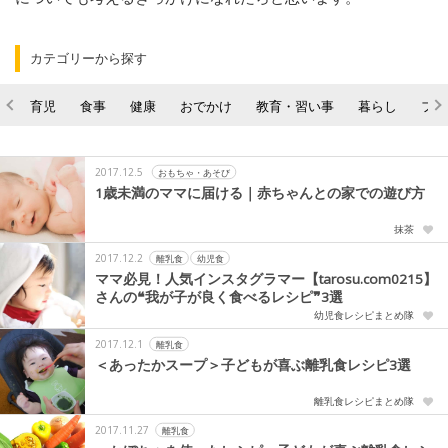
カテゴリーから探す
育児
食事
健康
おでかけ
教育・習い事
暮らし
ファ
2017.12.5
おもちゃ・あそび
1歳未満のママに届ける｜赤ちゃんとの家での遊び方
抹茶
2017.12.2
離乳食
幼児食
ママ必見！人気インスタグラマー【tarosu.com0215】
さんの❝我が子が良く食べるレシピ❞3選
幼児食レシピまとめ隊
2017.12.1
離乳食
＜あったかスープ＞子どもが喜ぶ離乳食レシピ3選
離乳食レシピまとめ隊
2017.11.27
離乳食