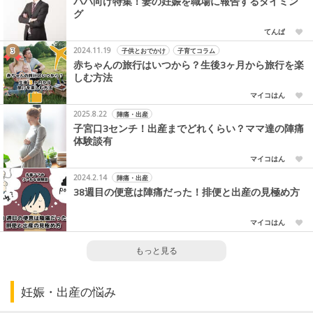
パパ向け特集！妻の妊娠を職場に報告するタイミン
グ
てんぱ
2024.11.19
子供とおでかけ
子育てコラム
赤ちゃんの旅行はいつから？生後3ヶ月から旅行を楽
しむ方法
マイコはん
2025.8.22
陣痛・出産
子宮口3センチ！出産までどれくらい？ママ達の陣痛
体験談有
マイコはん
2024.2.14
陣痛・出産
38週目の便意は陣痛だった！排便と出産の見極め方
マイコはん
もっと見る
妊娠・出産の悩み