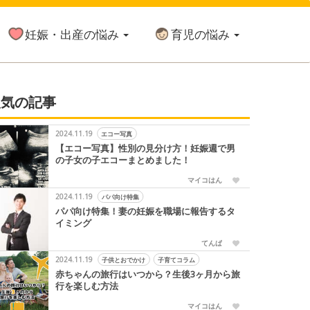
妊娠・出産の悩み
育児の悩み
人気の記事
2024.11.19
エコー写真
【エコー写真】性別の見分け方！妊娠週で男
の子女の子エコーまとめました！
マイコはん
2024.11.19
パパ向け特集
パパ向け特集！妻の妊娠を職場に報告するタ
イミング
てんぱ
2024.11.19
子供とおでかけ
子育てコラム
赤ちゃんの旅行はいつから？生後3ヶ月から旅
行を楽しむ方法
マイコはん