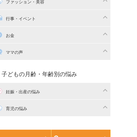
マの日常
時短家事
ファッション・美容
本
おもちゃ・あそび
族関係・夫婦関係
収納・整理術
供の服・ファッション
行事・イベント
除
画
子供のお祝い・行事
お金
産祝い・内祝い
宅購入
育児中の補助金・費用
ママの声
マの仕事（保活・復職）
家計管理・マネー
育てコラム
子育ての悩み・不安
子どもの月齢・年齢別の悩み
妊娠・出産の悩み
活
妊娠初期（0～4ヶ月）
育児の悩み
娠中期（5～7ヶ月）
妊娠後期（8ヶ月〜出産）
生児
生後1ヶ月