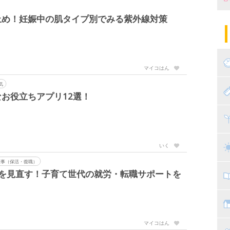
止め！妊娠中の肌タイプ別でみる紫外線対策
妊
陣
パ
エ
産
マイコはん
妊
気
赤
お役立ちアプリ12選！
寝
離
ト
乳
いく
仕事（保活・復職）
アを見直す！子育て世代の就労・転職サポートを
子
抱
教
マイコはん
幼