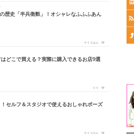
生
年の歴史「半兵衛麩」！オシャレなふふふあん
生
生
マイコはん
生
アはどこで買える？実際に購入できるお店9選
生
1
りり
3
う！セルフ＆スタジオで使えるおしゃれポーズ
5
マイコはん