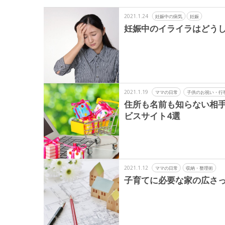
2021.1.24
妊娠中の病気
妊娠
妊娠中のイライラはどう
2021.1.19
ママの日常
子供のお祝い・行
住所も名前も知らない相
ビスサイト4選
2021.1.12
ママの日常
収納・整理術
子育てに必要な家の広さ