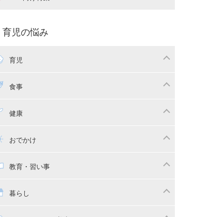
娠中の補助金・費用
双子
痛・出産
命名・名づけ
パ向け特集
育児の悩み
コー写真
マタニティウェア
後ダイエット
育児
娠
ちゃんのお世話
授乳・母乳育児
食事
かしつけ
断乳・卒乳
乳食
幼児食
健康
イトレ
育児グッズ
幼児健診・予防接種
子供の病気・怪我
おでかけ
供とおでかけ
ベビーカー
教育・習い事
っこ紐
育・習い事
子供の成長
暮らし
稚園
保育園