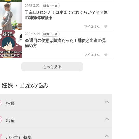
2025.8.22
陣痛・出産
子宮口3センチ！出産までどれくらい？ママ達
の陣痛体験談有
マイコはん
2024.2.14
陣痛・出産
38週目の便意は陣痛だった！排便と出産の見
極め方
マイコはん
もっと見る
妊娠・出産の悩み
妊娠
わり
妊娠中の体重管理
出産
娠中の食事
妊娠中の病気
産準備
戌の日・安産祈願
パパ向け特集