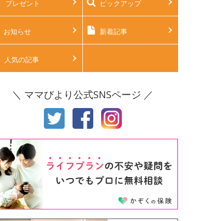
プレゼント
ピックアップ
後2ヶ月
生後3ヶ月
後4ヶ月
生後5ヶ月
お知らせ
新着記事
後6ヶ月
生後7ヶ月
人気の記事
後8ヶ月
生後9ヶ月
＼ ママびより公式SNSページ ／
後10ヶ月
生後11ヶ月
才
2才
才
4才
才
6才