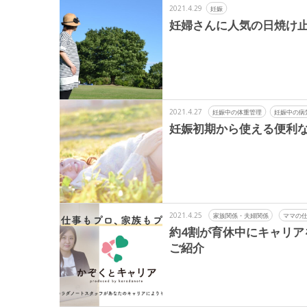
2021.4.29
妊娠
妊婦さんに人気の日焼け
2021.4.27
妊娠中の体重管理
妊娠中の病
妊娠初期から使える便利な
2021.4.25
家族関係・夫婦関係
ママの
約4割が育休中にキャリ
ご紹介