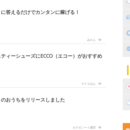
マ
トに答えるだけでカンタンに稼げる！
絵
家
子
掃
漫
みかん
出
住
ティーシューズにECCO（エコー）がおすすめ
マ
子
マイコはん
くのおうちをリリースしました
妊
妊
新
カラダノート運営