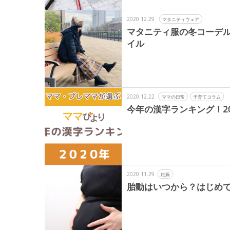
2020.12.29
マタニティウェア
マタニティ服の冬コーデ
イル
2020.12.22
ママの日常
子育てコラム
今年の漢字ランキング！20
2020.11.29
妊娠
胎動はいつから？はじめ