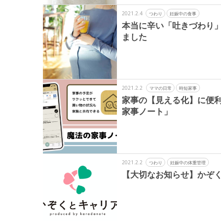
2021.2.4
つわり
妊娠中の食事
本当に辛い「吐きづわり
ました
2021.2.2
ママの日常
時短家事
家事の【見える化】に便
家事ノート」
2021.2.2
つわり
妊娠中の体重管理
【大切なお知らせ】かぞ