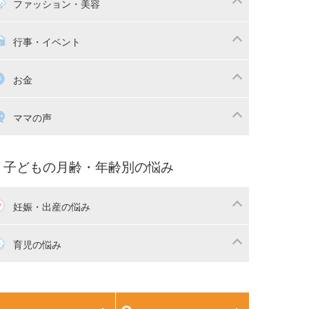
マの日常
時短家事
ファッション・美容
本
おもちゃ・あそび
族関係・夫婦関係
収納・整理術
供の服・ファッション
行事・イベント
除
画
子供のお祝い・行事
お金
産祝い・内祝い
宅購入
育児中の補助金・費用
ママの声
マの仕事（保活・復職）
家計管理・マネー
育てコラム
子育ての悩み・不安
子どもの月齢・年齢別の悩み
妊娠・出産の悩み
活
妊娠初期（0～4ヶ月）
育児の悩み
娠中期（5～7ヶ月）
妊娠後期（8ヶ月〜出産）
生児
生後1ヶ月