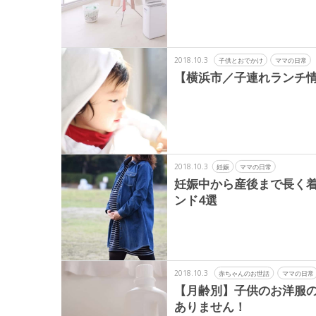
2018.10.3
子供とおでかけ
ママの日常
【横浜市／子連れランチ情
2018.10.3
妊娠
ママの日常
妊娠中から産後まで長く
ンド4選
2018.10.3
赤ちゃんのお世話
ママの日常
【月齢別】子供のお洋服
ありません！