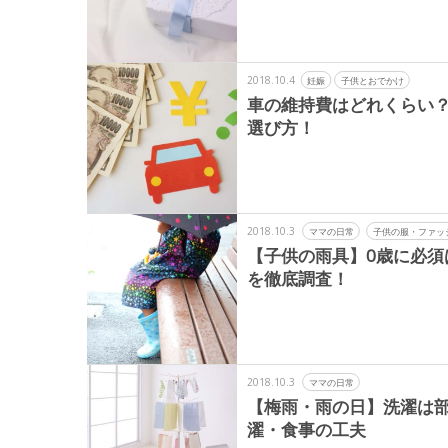
2018.10.4
妊娠
子供とおでかけ
車の維持費はどれくらい
選び方！
2018.10.3
ママの日常
子供の服・ファッ
【子供の雨具】0歳に必須
を徹底調査！
2018.10.3
ママの日常
【梅雨・雨の日】洗濯は
濯・食事の工夫