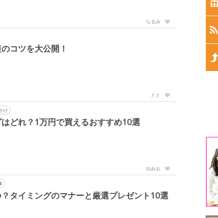
生
なるみ
生
短のコツを大公開！
生
生
とと
生
かけ
はどれ？1万円で買えるおすすめ10選
1
3
ゆみお
5
事
？タイミングのマナーと厳選プレゼント10選