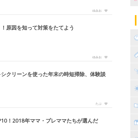
ゆみお
妊
陣
パ
り！原因を知って対策をたてよう
エ
産
妊
赤
ゆみお
寝
離
キシクリーンを使った年末の時短掃除、体験談
ト
乳
たぶ
子
10！2018年ママ・プレママたちが選んだ
抱
教
幼