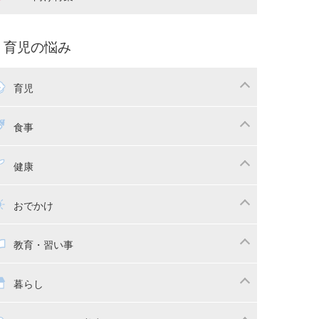
娠中の補助金・費用
双子
痛・出産
命名・名づけ
パ向け特集
育児の悩み
コー写真
マタニティウェア
後ダイエット
育児
娠
ちゃんのお世話
授乳・母乳育児
食事
かしつけ
断乳・卒乳
乳食
幼児食
健康
イトレ
育児グッズ
幼児健診・予防接種
子供の病気・怪我
おでかけ
供とおでかけ
ベビーカー
教育・習い事
っこ紐
育・習い事
子供の成長
暮らし
稚園
保育園