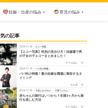
妊娠・出産の悩み
育児の悩み
人気の記事
2024.11.19
エコー写真
【エコー写真】性別の見分け方！妊娠週で男
の子女の子エコーまとめました！
マイコはん
2024.11.19
パパ向け特集
月
生後10ヶ月
生後11ヶ月
1才
2才
3才
4才
5才
6
パパ向け特集！妻の妊娠を職場に報告するタ
イミング
てんぱ
2024.11.19
子供とおでかけ
子育てコラム
赤ちゃんの旅行はいつから？生後3ヶ月から旅
行を楽しむ方法
マイコはん