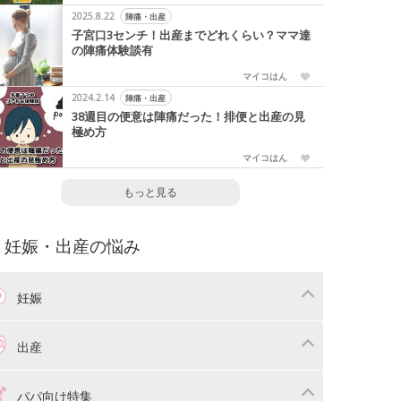
2025.8.22
陣痛・出産
子宮口3センチ！出産までどれくらい？ママ達
の陣痛体験談有
マイコはん
2024.2.14
陣痛・出産
38週目の便意は陣痛だった！排便と出産の見
極め方
マイコはん
もっと見る
妊娠・出産の悩み
妊娠
わり
妊娠中の体重管理
出産
娠中の食事
妊娠中の病気
産準備
戌の日・安産祈願
パパ向け特集