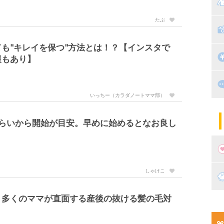
マ
たぶ
絵
家
子
も"キレイを保つ"方法とは！？【インスタで
掃
漫
報もあり】
出
住
いっちー（カラダノートママ部）
マ
子
ぐらいから開始が目安。早めに始めるとなお良し
しゃけこ
妊
？多くのママが直面する産後の抜ける髪の毛対
妊
新