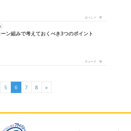
はっしー
係
ローン組みで考えておくべき3つのポイント
チョーク
5
6
7
8
»