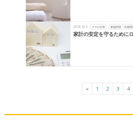
2018.10.3
ママの日常
家族関係・夫婦関
家計の安定を守るために
«
1
2
3
4