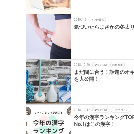
2019.1.2
ママの日常
気づいたらまさかの冬太
2018.12.20
ママの日常
時短家事
まだ間に合う！話題のオ
を大公開！
2018.12.17
ママの日常
子育てコラム
今年の漢字ランキングTOP
No.1はこの漢字！