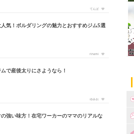
てんぱ
大人気！ボルダリングの魅力とおすすめジム5選
rinami
ジムで産後太りにさようなら！
ゆみお
つ
マの強い味方！在宅ワーカーのママのリアルな
妊
出