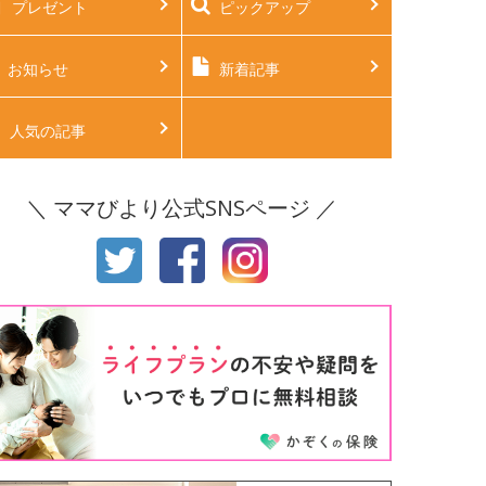
プレゼント
ピックアップ
後2ヶ月
生後3ヶ月
後4ヶ月
生後5ヶ月
お知らせ
新着記事
後6ヶ月
生後7ヶ月
人気の記事
後8ヶ月
生後9ヶ月
＼ ママびより公式SNSページ ／
後10ヶ月
生後11ヶ月
才
2才
才
4才
才
6才