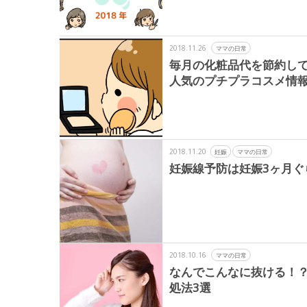
2018.11.26
ママの日常
毎月の化粧品代を節約して
人気のプチプラコスメ情
2018.11.20
妊娠
ママの日常
妊娠線予防は妊娠3ヶ月
2018.10.16
ママの日常
なんでこんなに抜ける！
処法3選