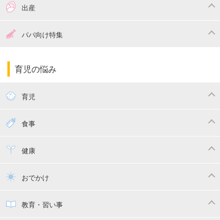
つわり
妊娠中の体重管理
出産
妊娠中の食事
妊娠中の病気
出産準備
戌の日・安産祈願
パパ向け特集
妊娠中の補助金・費用
双子
陣痛・出産
命名・名づけ
パパ向け特集
育児の悩み
エコー写真
マタニティウェア
産後ダイエット
育児
妊娠
赤ちゃんのお世話
授乳・母乳育児
食事
寝かしつけ
断乳・卒乳
離乳食
幼児食
健康
トイトレ
育児グッズ
乳幼児健診・予防接種
子供の病気・怪我
おでかけ
子供とおでかけ
ベビーカー
教育・習い事