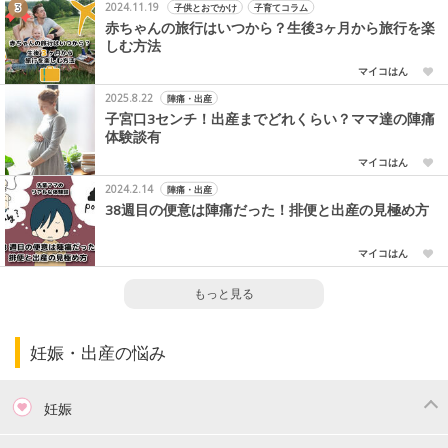
2024.11.19
子供とおでかけ
子育てコラム
赤ちゃんの旅行はいつから？生後3ヶ月から旅行を楽
しむ方法
マイコはん
2025.8.22
陣痛・出産
子宮口3センチ！出産までどれくらい？ママ達の陣痛
体験談有
マイコはん
2024.2.14
陣痛・出産
38週目の便意は陣痛だった！排便と出産の見極め方
マイコはん
もっと見る
妊娠・出産の悩み
妊娠