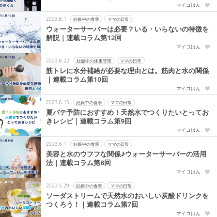
マイコはん
2023.8.1
妊娠中の食事
ママの日常
ウォーターサーバーは必要？いる・いらないの特徴を
解説｜連載コラム第12回
マイコはん
2023.6.22
妊娠中の体重管理
ママの日常
筋トレに水分補給が必要な理由とは。筋肉と水の関係
｜連載コラム第10回
マイコはん
2023.6.15
妊娠中の食事
ママの日常
夏バテ予防におすすめ！天然水でつくりたいとってお
きレシピ｜連載コラム第9回
マイコはん
2023.6.1
妊娠中の食事
ママの日常
美容と水のウフフな関係♪ウォーターサーバーの活用
法｜連載コラム第8回
マイコはん
2023.5.29
妊娠中の食事
ママの日常
ソーダストリームで天然水のおいしい炭酸ドリンクを
つくろう！｜連載コラム第7回
マイコはん