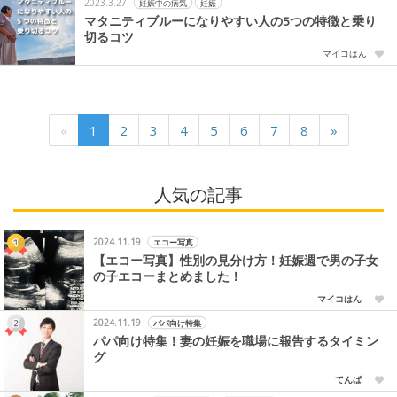
2023.3.27
妊娠中の病気
妊娠
マタニティブルーになりやすい人の5つの特徴と乗り
切るコツ
マイコはん
«
1
2
3
4
5
6
7
8
»
人気の記事
2024.11.19
エコー写真
【エコー写真】性別の見分け方！妊娠週で男の子女
の子エコーまとめました！
マイコはん
2024.11.19
パパ向け特集
パパ向け特集！妻の妊娠を職場に報告するタイミン
グ
てんぱ