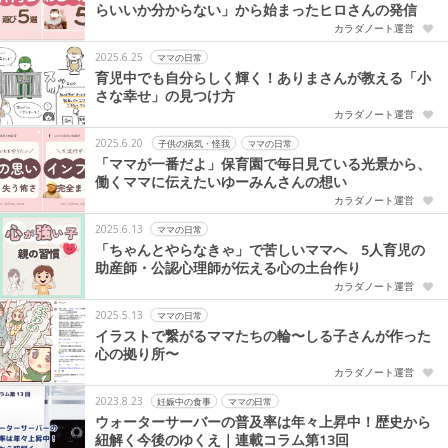
らいいか分からない」から始まったヒロさんの発信
カラダノート運営
2025.6.25
ママの日常
育児中でも自分らしく輝く！ありまさんが教える「小
さな幸せ」の見つけ方
カラダノート運営
2025.6.20
子供の病気・怪我
ママの日常
「ママが一番だよ」保育園で毎日見ている光景から、
働くママに伝えたいゆーみんさんの想い
カラダノート運営
2025.6.13
ママの日常
「ちゃんとやらなきゃ」で苦しいママへ 5人育児の
助産師・公認心理師が伝える心の土台作り
カラダノート運営
2025.5.13
ママの日常
イラストで繋がるママたちの輪〜しる子さんが作った
心の拠り所〜
カラダノート運営
2023.8.23
妊娠中の食事
ママの日常
ウォーターサーバーの普及率は年々上昇中！歴史から
紐解く今後のゆくえ｜連載コラム第13回