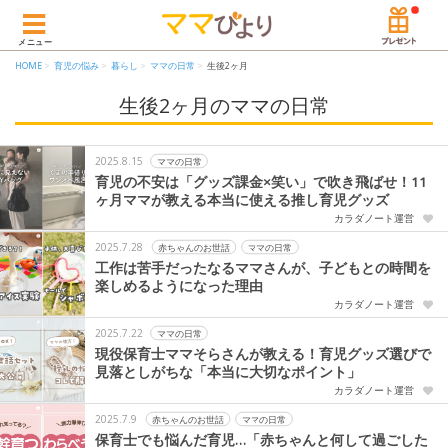
メニュー
HOME
育児の悩み
暮らし
ママの日常
生後2ヶ月
生後2ヶ月のママの日常
2025.8.15
ママの日常
育児の不安は「グッズ課金×笑い」で吹き飛ばせ！11
ヶ月ママが教える本当に使える推し育児グッズ
カラダノート運営
2025.7.28
赤ちゃんのお世話
ママの日常
工作は苦手だったなるママさんが、子どもとの時間を
楽しめるようになった理由
カラダノート運営
2025.7.22
ママの日常
現役保育士ママそらさんが教える！育児グッズ選びで
見落としがちな「本当に大切なポイント」
カラダノート運営
2025.7.9
赤ちゃんのお世話
ママの日常
保育士でも悩んだ育児…「赤ちゃんと何して過ごした