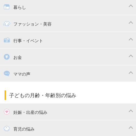
抱っこ紐
教育・習い事
子供の成長
暮らし
幼稚園
保育園
ママの日常
時短家事
ファッション・美容
絵本
おもちゃ・あそび
家族関係・夫婦関係
収納・整理術
子供の服・ファッション
行事・イベント
掃除
漫画
子供のお祝い・行事
お金
出産祝い・内祝い
住宅購入
育児中の補助金・費用
ママの声
ママの仕事（保活・復職）
家計管理・マネー
子育てコラム
子育ての悩み・不安
子どもの月齢・年齢別の悩み
妊娠・出産の悩み
妊活
妊娠初期（0～4ヶ月）
育児の悩み