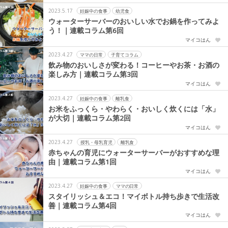
2023.5.17
妊娠中の食事
幼児食
ウォーターサーバーのおいしい水でお鍋を作ってみよ
う！｜連載コラム第6回
マイコはん
2023.4.27
ママの日常
子育てコラム
飲み物のおいしさが変わる！コーヒーやお茶・お酒の
楽しみ方｜連載コラム第3回
マイコはん
2023.4.27
妊娠中の食事
離乳食
お米をふっくら・やわらく・おいしく炊くには「水」
が大切｜連載コラム第2回
マイコはん
2023.4.27
授乳・母乳育児
離乳食
赤ちゃんの育児にウォーターサーバーがおすすめな理
由｜連載コラム第1回
マイコはん
2023.4.27
妊娠中の食事
ママの日常
スタイリッシュ＆エコ！マイボトル持ち歩きで生活改
善｜連載コラム第4回
マイコはん