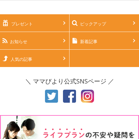
妊娠中期（5～7ヶ月）
妊娠後期（8ヶ月〜出産）
新生児
生後1ヶ月
プレゼント
ピックアップ
生後2ヶ月
生後3ヶ月
生後4ヶ月
生後5ヶ月
お知らせ
新着記事
生後6ヶ月
生後7ヶ月
人気の記事
生後8ヶ月
生後9ヶ月
＼ ママびより公式SNSページ ／
生後10ヶ月
生後11ヶ月
1才
2才
3才
4才
5才
6才