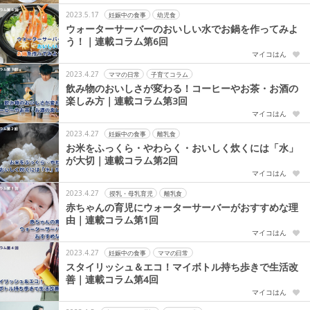
2023.5.17
妊娠中の食事
幼児食
ウォーターサーバーのおいしい水でお鍋を作ってみよ
う！｜連載コラム第6回
マイコはん
2023.4.27
ママの日常
子育てコラム
飲み物のおいしさが変わる！コーヒーやお茶・お酒の
楽しみ方｜連載コラム第3回
マイコはん
2023.4.27
妊娠中の食事
離乳食
お米をふっくら・やわらく・おいしく炊くには「水」
が大切｜連載コラム第2回
マイコはん
2023.4.27
授乳・母乳育児
離乳食
赤ちゃんの育児にウォーターサーバーがおすすめな理
由｜連載コラム第1回
マイコはん
2023.4.27
妊娠中の食事
ママの日常
スタイリッシュ＆エコ！マイボトル持ち歩きで生活改
善｜連載コラム第4回
マイコはん