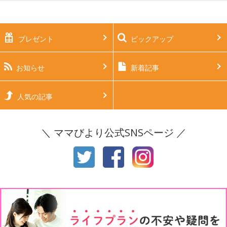
妊娠中期（5～7ヶ月）
妊娠後期（8ヶ月〜出産）
新生児
生後1ヶ月
プレゼント
ピックアップ
生後2ヶ月
生後3ヶ月
生後4ヶ月
生後5ヶ月
お知らせ
新着記事
生後6ヶ月
生後7ヶ月
人気の記事
生後8ヶ月
生後9ヶ月
＼ ママびより公式SNSページ ／
生後10ヶ月
生後11ヶ月
1才
2才
3才
4才
5才
6才