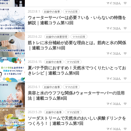
マイコはん
2023.8.1
妊娠中の食事
ママの日常
ウォーターサーバーは必要？いる・いらないの特徴を
解説｜連載コラム第12回
マイコはん
2023.6.22
妊娠中の体重管理
ママの日常
筋トレに水分補給が必要な理由とは。筋肉と水の関係
｜連載コラム第10回
マイコはん
2023.6.15
妊娠中の食事
ママの日常
夏バテ予防におすすめ！天然水でつくりたいとってお
きレシピ｜連載コラム第9回
マイコはん
2023.6.1
妊娠中の食事
ママの日常
美容と水のウフフな関係♪ウォーターサーバーの活用
法｜連載コラム第8回
マイコはん
2023.5.29
妊娠中の食事
ママの日常
ソーダストリームで天然水のおいしい炭酸ドリンクを
つくろう！｜連載コラム第7回
マイコはん