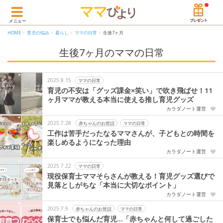
メニュー
HOME
育児の悩み
暮らし
ママの日常
生後7ヶ月
生後7ヶ月のママの日常
2025.8.15
ママの日常
育児の不安は「グッズ課金×笑い」で吹き飛ばせ！11
ヶ月ママが教える本当に使える推し育児グッズ
カラダノート運営
2025.7.28
赤ちゃんのお世話
ママの日常
工作は苦手だったなるママさんが、子どもとの時間を
楽しめるようになった理由
カラダノート運営
2025.7.22
ママの日常
現役保育士ママそらさんが教える！育児グッズ選びで
見落としがちな「本当に大切なポイント」
カラダノート運営
2025.7.9
赤ちゃんのお世話
ママの日常
保育士でも悩んだ育児…「赤ちゃんと何して過ごした