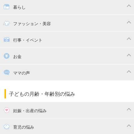
抱っこ紐
教育・習い事
子供の成長
暮らし
幼稚園
保育園
ママの日常
時短家事
ファッション・美容
絵本
おもちゃ・あそび
家族関係・夫婦関係
収納・整理術
子供の服・ファッション
行事・イベント
掃除
漫画
子供のお祝い・行事
お金
出産祝い・内祝い
住宅購入
育児中の補助金・費用
ママの声
ママの仕事（保活・復職）
家計管理・マネー
子育てコラム
子育ての悩み・不安
子どもの月齢・年齢別の悩み
妊娠・出産の悩み
妊活
妊娠初期（0～4ヶ月）
育児の悩み