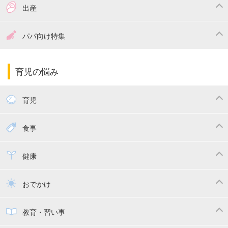
つわり
妊娠中の体重管理
出産
妊娠中の食事
妊娠中の病気
出産準備
戌の日・安産祈願
パパ向け特集
妊娠中の補助金・費用
双子
陣痛・出産
命名・名づけ
パパ向け特集
育児の悩み
エコー写真
マタニティウェア
産後ダイエット
育児
妊娠
赤ちゃんのお世話
授乳・母乳育児
食事
寝かしつけ
断乳・卒乳
離乳食
幼児食
健康
トイトレ
育児グッズ
乳幼児健診・予防接種
子供の病気・怪我
おでかけ
子供とおでかけ
ベビーカー
教育・習い事