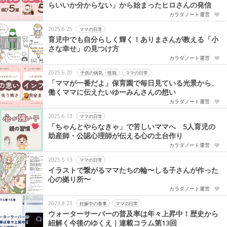
らいいか分からない」から始まったヒロさんの発信
カラダノート運営
2025.6.25
ママの日常
育児中でも自分らしく輝く！ありまさんが教える「小
さな幸せ」の見つけ方
カラダノート運営
2025.6.20
子供の病気・怪我
ママの日常
「ママが一番だよ」保育園で毎日見ている光景から、
働くママに伝えたいゆーみんさんの想い
カラダノート運営
2025.6.13
ママの日常
「ちゃんとやらなきゃ」で苦しいママへ 5人育児の
助産師・公認心理師が伝える心の土台作り
カラダノート運営
2025.5.13
ママの日常
イラストで繋がるママたちの輪〜しる子さんが作った
心の拠り所〜
カラダノート運営
2023.8.23
妊娠中の食事
ママの日常
ウォーターサーバーの普及率は年々上昇中！歴史から
紐解く今後のゆくえ｜連載コラム第13回