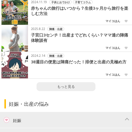
2024.11.19
子供とおでかけ
子育てコラム
赤ちゃんの旅行はいつから？生後3ヶ月から旅行を楽
しむ方法
マイコはん
2025.8.22
陣痛・出産
子宮口3センチ！出産までどれくらい？ママ達の陣痛
体験談有
マイコはん
2024.2.14
陣痛・出産
38週目の便意は陣痛だった！排便と出産の見極め方
マイコはん
もっと見る
妊娠・出産の悩み
妊娠