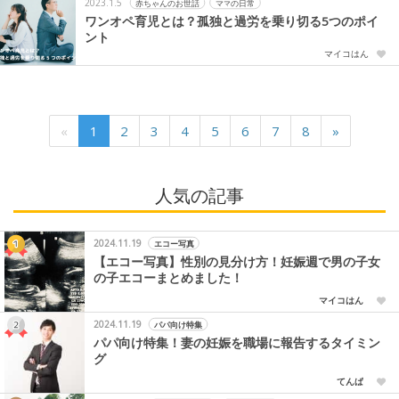
2023.1.5
赤ちゃんのお世話
ママの日常
ワンオペ育児とは？孤独と過労を乗り切る5つのポイ
ント
マイコはん
«
1
2
3
4
5
6
7
8
»
人気の記事
2024.11.19
エコー写真
【エコー写真】性別の見分け方！妊娠週で男の子女
の子エコーまとめました！
マイコはん
2024.11.19
パパ向け特集
パパ向け特集！妻の妊娠を職場に報告するタイミン
グ
てんぱ