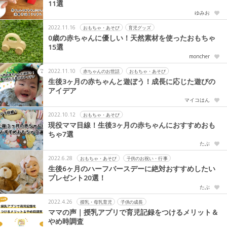
11選
ゆみお
2022.11.16
おもちゃ・あそび
育児グッズ
0歳の赤ちゃんに優しい！天然素材を使ったおもちゃ
15選
moncher
2022.11.10
赤ちゃんのお世話
おもちゃ・あそび
生後3ヶ月の赤ちゃんと遊ぼう！成長に応じた遊びの
アイデア
マイコはん
2022.10.12
おもちゃ・あそび
現役ママ目線！生後3ヶ月の赤ちゃんにおすすめおも
ちゃ7選
たぶ
2022.6.28
おもちゃ・あそび
子供のお祝い・行事
生後6ヶ月のハーフバースデーに絶対おすすめしたい
プレゼント20選！
たぶ
2022.4.26
授乳・母乳育児
子供の成長
ママの声｜授乳アプリで育児記録をつけるメリット＆
やめ時調査