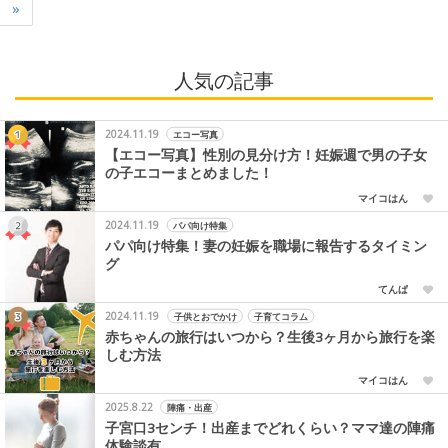
»
人気の記事
2024.11.19
エコー写真
【エコー写真】性別の見分け方！妊娠週で男の子女
の子エコーまとめました！
マイコはん
2024.11.19
パパ向け特集
パパ向け特集！妻の妊娠を職場に報告するタイミン
グ
てんぱ
2024.11.19
子供とおでかけ
子育てコラム
赤ちゃんの旅行はいつから？生後3ヶ月から旅行を楽
しむ方法
マイコはん
2025.8.22
陣痛・出産
子宮口3センチ！出産までどれくらい？ママ達の陣痛
体験談有