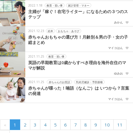
2022.1.18
教育・習い事
家計管理・マネー
主婦が「稼ぐ！在宅ライター」になるための３つのス
テップ
みかん
2021.12.23
絵本
おもちゃ・あそび
赤ちゃんおもちゃの選び方！月齢別＆男の子・女の子
総まとめ
マイコはん
2021.11.25
教育・習い事
英語の早期教育は0歳からすべき理由を海外在住のマ
マが解説
ゆみお
2021.11.25
赤ちゃんのお世話
乳幼児健診・予防接種
赤ちゃんが喋った！喃語（なんご）は いつから？言葉
の発達
マイコはん
«
1
2
3
4
5
6
7
8
9
10
11