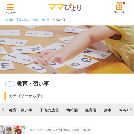
メニュー
HOME
育児の悩み
教育・習い事
生後2ヶ月
教育・習い事
カテゴリーから探す
教育・習い事
子供の成長
幼稚園
保育園
絵本
おもち
2025.7.28
赤ちゃんのお世話
教育・習い事