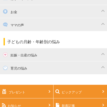
掃除
漫画
子供のお祝い・行事
お金
出産祝い・内祝い
住宅購入
育児中の補助金・費用
ママの声
ママの仕事（保活・復職）
家計管理・マネー
子育てコラム
子育ての悩み・不安
子どもの月齢・年齢別の悩み
妊娠・出産の悩み
妊活
妊娠初期（0～4ヶ月）
育児の悩み
妊娠中期（5～7ヶ月）
妊娠後期（8ヶ月〜出産）
新生児
生後1ヶ月
プレゼント
ピックアップ
生後2ヶ月
生後3ヶ月
生後4ヶ月
生後5ヶ月
お知らせ
新着記事