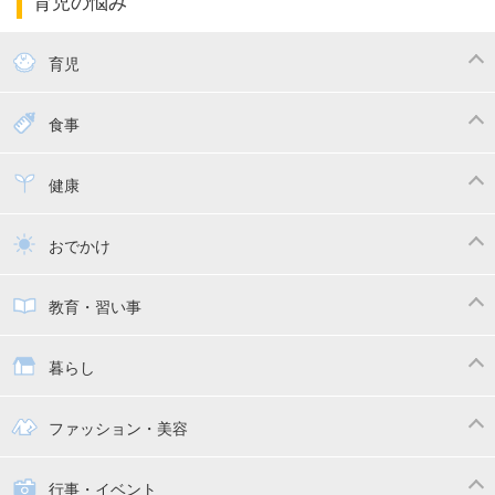
育児の悩み
エコー写真
マタニティウェア
産後ダイエット
育児
妊娠
赤ちゃんのお世話
授乳・母乳育児
食事
寝かしつけ
断乳・卒乳
離乳食
幼児食
健康
トイトレ
育児グッズ
乳幼児健診・予防接種
子供の病気・怪我
おでかけ
子供とおでかけ
ベビーカー
教育・習い事
抱っこ紐
教育・習い事
子供の成長
暮らし
幼稚園
保育園
ママの日常
時短家事
ファッション・美容
絵本
おもちゃ・あそび
家族関係・夫婦関係
収納・整理術
子供の服・ファッション
行事・イベント