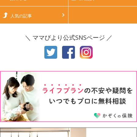
生後6ヶ月
生後7ヶ月
人気の記事
生後8ヶ月
生後9ヶ月
＼ ママびより公式SNSページ ／
生後10ヶ月
生後11ヶ月
1才
2才
3才
4才
5才
6才