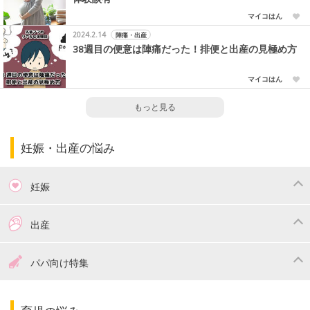
マイコはん
2024.2.14
陣痛・出産
38週目の便意は陣痛だった！排便と出産の見極め方
マイコはん
もっと見る
妊娠・出産の悩み
妊娠
つわり
妊娠中の体重管理
出産
妊娠中の食事
妊娠中の病気
出産準備
戌の日・安産祈願
パパ向け特集
妊娠中の補助金・費用
双子
陣痛・出産
命名・名づけ
パパ向け特集