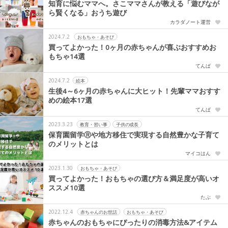
知育に悩むママへ。さこママさんが教える「遊びなが
ら賢くなる」おうち遊び
カラダノート運営
2024.7.2
おもちゃ・あそび
買ってよかった！0ヶ月の赤ちゃんが喜ぶおすすめお
もちゃ14選
てんぱ
2024.7.2
絵本
生後4～6ヶ月の赤ちゃんに大ヒット！先輩ママおすす
めの絵本17選
てんぱ
2023.3.23
教育・習い事
子供の成長
保育園留学Ⓡや地方移住で実現する自然豊かな子育て
のメリットとは
マイコはん
2023.1.30
おもちゃ・あそび
買ってよかった！おもちゃの選び方＆満足度が高いオ
ススメ10選
たぶ
2022.12.4
赤ちゃんのお世話
おもちゃ・あそび
赤ちゃんのおもちゃにぴったりの消毒方法&アイテム