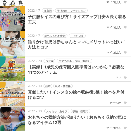
マイコはん
2022.4.7
保育園
子供の服・ファッション
子供服サイズの選び方！サイズアップ目安＆長く着る
工夫
マイコはん
2022.4.7
赤ちゃんのお世話
子供の成長
語りかけ育児は赤ちゃんとママにメリットいっぱい！
方法とコツ
マイコはん
2022.2.24
保育園
ママの仕事（保活・復職）
【実録】1歳児の保育園入園準備はいつから？必要な
11つのアイテム
りり
2022.2.10
絵本
収納・整理術
真似したい！インスタの絵本収納術5選！絵本を片付
けるコツ
ぐーちか
2022.2.10
おもちゃ・あそび
収納・整理術
おもちゃの収納方法が知りたい！おもちゃ収納で気に
なるアイテム12選
マイコはん