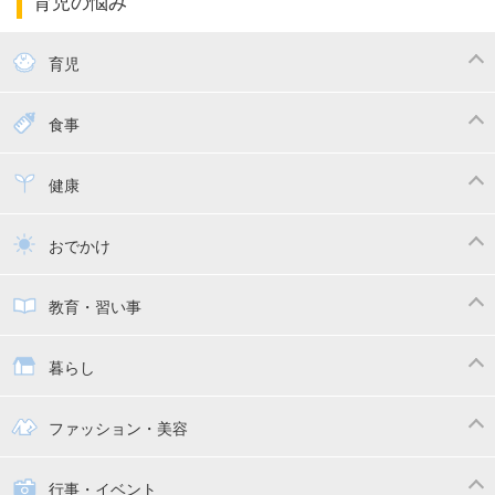
育児の悩み
エコー写真
マタニティウェア
産後ダイエット
育児
妊娠
赤ちゃんのお世話
授乳・母乳育児
食事
寝かしつけ
断乳・卒乳
離乳食
幼児食
健康
トイトレ
育児グッズ
乳幼児健診・予防接種
子供の病気・怪我
おでかけ
子供とおでかけ
ベビーカー
教育・習い事
抱っこ紐
教育・習い事
子供の成長
暮らし
幼稚園
保育園
ママの日常
時短家事
ファッション・美容
絵本
おもちゃ・あそび
家族関係・夫婦関係
収納・整理術
子供の服・ファッション
行事・イベント