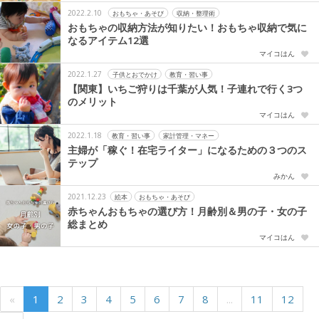
2022.2.10
おもちゃ・あそび
収納・整理術
おもちゃの収納方法が知りたい！おもちゃ収納で気に
なるアイテム12選
マイコはん
2022.1.27
子供とおでかけ
教育・習い事
【関東】いちご狩りは千葉が人気！子連れで行く3つ
のメリット
マイコはん
2022.1.18
教育・習い事
家計管理・マネー
主婦が「稼ぐ！在宅ライター」になるための３つのス
テップ
みかん
2021.12.23
絵本
おもちゃ・あそび
赤ちゃんおもちゃの選び方！月齢別＆男の子・女の子
総まとめ
マイコはん
«
1
2
3
4
5
6
7
8
...
11
12