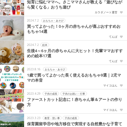
知育に悩むママへ。さこママさんが教える「遊びなが
ら賢くなる」おうち遊び
カラダノート運営
2024.7.2
おもちゃ・あそび
買ってよかった！0ヶ月の赤ちゃんが喜ぶおすすめお
もちゃ14選
てんぱ
2024.7.2
絵本
生後4～6ヶ月の赤ちゃんに大ヒット！先輩ママおすす
めの絵本17選
てんぱ
2023.8.16
おもちゃ・あそび
1歳で買ってよかった長く使えるおもちゃ9選｜2児マ
マの本音
マイコはん
2023.4.29
子供の成長
子供のお祝い・行事
ファーストカット記念に！赤ちゃん筆＆アートの作り
方
マイコはん
2023.3.23
教育・習い事
子供の成長
保育園留学Ⓡや地方移住で実現する自然豊かな子育て