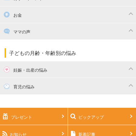
掃除
漫画
子供のお祝い・行事
お金
出産祝い・内祝い
住宅購入
育児中の補助金・費用
ママの声
ママの仕事（保活・復職）
家計管理・マネー
子育てコラム
子育ての悩み・不安
子どもの月齢・年齢別の悩み
妊娠・出産の悩み
妊活
妊娠初期（0～4ヶ月）
育児の悩み
妊娠中期（5～7ヶ月）
妊娠後期（8ヶ月〜出産）
新生児
生後1ヶ月
プレゼント
ピックアップ
生後2ヶ月
生後3ヶ月
生後4ヶ月
生後5ヶ月
お知らせ
新着記事