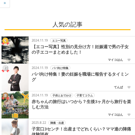
»
人気の記事
2024.11.19
エコー写真
【エコー写真】性別の見分け方！妊娠週で男の子女
の子エコーまとめました！
マイコはん
2024.11.19
パパ向け特集
パパ向け特集！妻の妊娠を職場に報告するタイミン
グ
てんぱ
2024.11.19
子供とおでかけ
子育てコラム
赤ちゃんの旅行はいつから？生後3ヶ月から旅行を楽
しむ方法
マイコはん
2025.8.22
陣痛・出産
子宮口3センチ！出産までどれくらい？ママ達の陣痛
体験談有