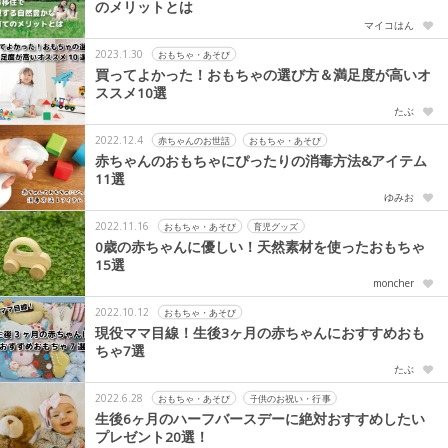
のメリットとは
マイコはん
2023.1.30
おもちゃ・あそび
買ってよかった！おもちゃの選び方＆満足度が高いオ
ススメ10選
たぶ
2022.12.4
赤ちゃんのお世話
おもちゃ・あそび
赤ちゃんのおもちゃにぴったりの消毒方法&アイテム
11選
ゆみお
2022.11.16
おもちゃ・あそび
育児グッズ
0歳の赤ちゃんに優しい！天然素材を使ったおもちゃ
15選
moncher
2022.10.12
おもちゃ・あそび
現役ママ目線！生後3ヶ月の赤ちゃんにおすすめおも
ちゃ7選
たぶ
2022.6.28
おもちゃ・あそび
子供のお祝い・行事
生後6ヶ月のハーフバースデーに絶対おすすめしたい
プレゼント20選！