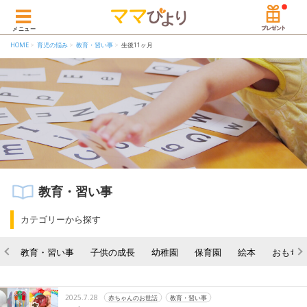
メニュー
HOME
育児の悩み
教育・習い事
生後11ヶ月
教育・習い事
カテゴリーから探す
教育・習い事
子供の成長
幼稚園
保育園
絵本
おもち
2025.7.28
赤ちゃんのお世話
教育・習い事