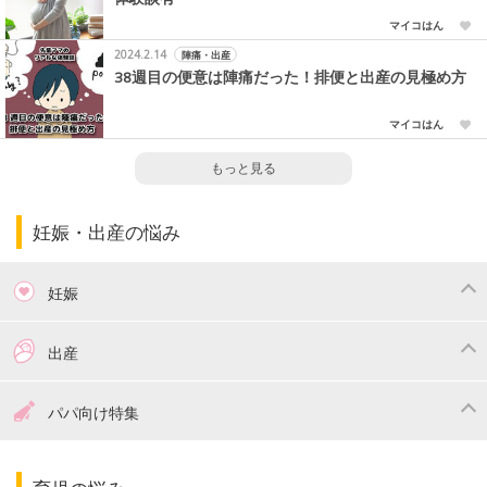
マイコはん
2024.2.14
陣痛・出産
38週目の便意は陣痛だった！排便と出産の見極め方
マイコはん
もっと見る
妊娠・出産の悩み
妊娠
つわり
妊娠中の体重管理
出産
妊娠中の食事
妊娠中の病気
出産準備
戌の日・安産祈願
パパ向け特集
妊娠中の補助金・費用
双子
陣痛・出産
命名・名づけ
パパ向け特集