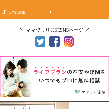
生後6ヶ月
生後7ヶ月
人気の記事
生後8ヶ月
生後9ヶ月
＼ ママびより公式SNSページ ／
生後10ヶ月
生後11ヶ月
1才
2才
3才
4才
5才
6才