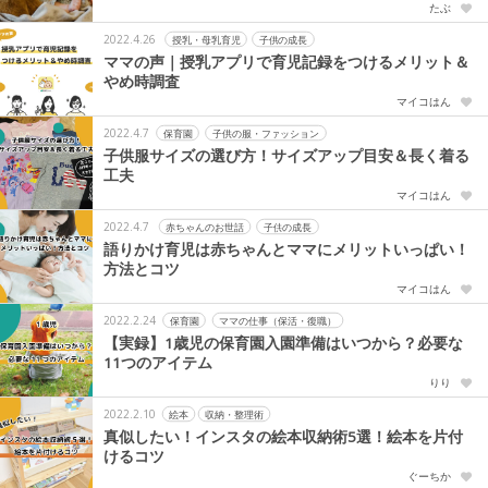
たぶ
2022.4.26
授乳・母乳育児
子供の成長
ママの声｜授乳アプリで育児記録をつけるメリット＆
やめ時調査
マイコはん
2022.4.7
保育園
子供の服・ファッション
子供服サイズの選び方！サイズアップ目安＆長く着る
工夫
マイコはん
2022.4.7
赤ちゃんのお世話
子供の成長
語りかけ育児は赤ちゃんとママにメリットいっぱい！
方法とコツ
マイコはん
2022.2.24
保育園
ママの仕事（保活・復職）
【実録】1歳児の保育園入園準備はいつから？必要な
11つのアイテム
りり
2022.2.10
絵本
収納・整理術
真似したい！インスタの絵本収納術5選！絵本を片付
けるコツ
ぐーちか