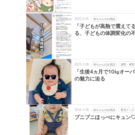
2025.4.25
赤ちゃんのお世話
「子どもが高熱で震えて
る、子どもの体調変化の
2025.3.28
赤ちゃんのお世話
授乳・母乳
「生後4ヵ月で10㎏オー
の魅力に迫る
2025.3.28
赤ちゃんのお世話
育児グッズ
プニプニほっぺにキュン♡