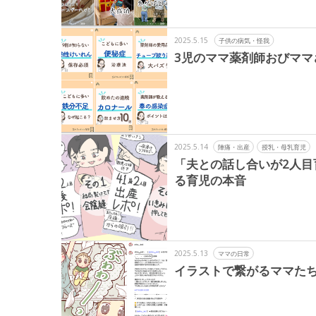
2025.5.15
子供の病気・怪我
3児のママ薬剤師おびマ
2025.5.14
陣痛・出産
授乳・母乳育児
「夫との話し合いが2人目
る育児の本音
2025.5.13
ママの日常
イラストで繋がるママた