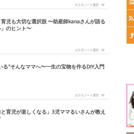
生
カラダノート運営
生
育児も大切な選択肢 〜助産師kanaさんが語る
ル」のヒント〜
生
生
カラダノート運営
生
いる"そんなママへ〜一生の宝物を作るDIY入門
1
カラダノート運営
3
ぶと育児が楽しくなる」3児ママるいさんが教え
5
ツ