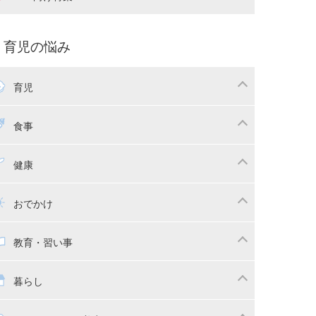
娠中の補助金・費用
双子
痛・出産
命名・名づけ
パ向け特集
育児の悩み
コー写真
マタニティウェア
後ダイエット
育児
娠
ちゃんのお世話
授乳・母乳育児
食事
かしつけ
断乳・卒乳
乳食
幼児食
健康
イトレ
育児グッズ
幼児健診・予防接種
子供の病気・怪我
おでかけ
供とおでかけ
ベビーカー
教育・習い事
っこ紐
育・習い事
子供の成長
暮らし
稚園
保育園