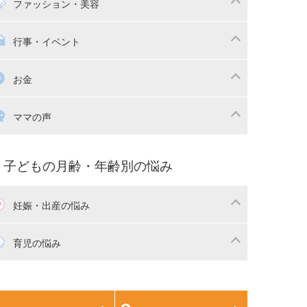
マの日常
時短家事
ファッション・美容
本
おもちゃ・あそび
族関係・夫婦関係
収納・整理術
供の服・ファッション
行事・イベント
除
画
子供のお祝い・行事
お金
産祝い・内祝い
宅購入
育児中の補助金・費用
ママの声
マの仕事（保活・復職）
家計管理・マネー
育てコラム
子育ての悩み・不安
子どもの月齢・年齢別の悩み
妊娠・出産の悩み
活
妊娠初期（0～4ヶ月）
育児の悩み
娠中期（5～7ヶ月）
妊娠後期（8ヶ月〜出産）
生児
生後1ヶ月