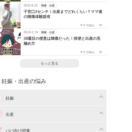
2025.8.22
陣痛・出産
子宮口3センチ！出産までどれくらい？ママ達
の陣痛体験談有
マイコはん
2024.2.14
陣痛・出産
38週目の便意は陣痛だった！排便と出産の見
極め方
マイコはん
もっと見る
妊娠・出産の悩み
妊娠
わり
妊娠中の体重管理
出産
娠中の食事
妊娠中の病気
産準備
戌の日・安産祈願
パパ向け特集