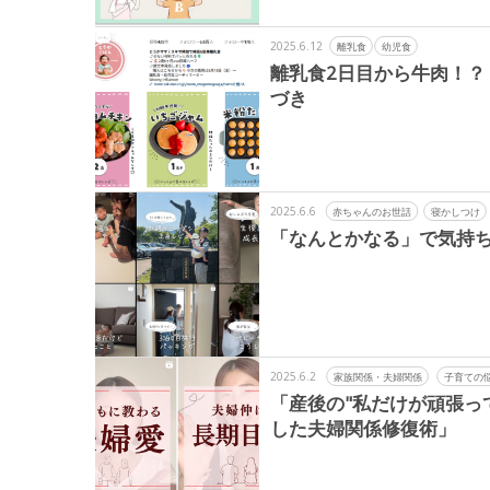
2025.6.12
離乳食
幼児食
離乳食2日目から牛肉！？
づき
2025.6.6
赤ちゃんのお世話
寝かしつけ
「なんとかなる」で気持
2025.6.2
家族関係・夫婦関係
子育ての
「産後の"私だけが頑張っ
した夫婦関係修復術」