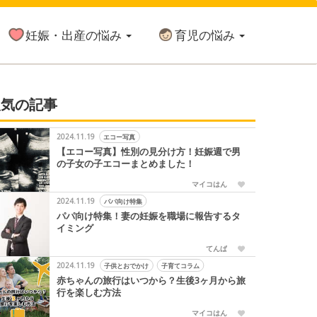
妊娠・出産の悩み
育児の悩み
人気の記事
2024.11.19
エコー写真
【エコー写真】性別の見分け方！妊娠週で男
の子女の子エコーまとめました！
マイコはん
2024.11.19
パパ向け特集
パパ向け特集！妻の妊娠を職場に報告するタ
イミング
てんぱ
2024.11.19
子供とおでかけ
子育てコラム
赤ちゃんの旅行はいつから？生後3ヶ月から旅
行を楽しむ方法
マイコはん