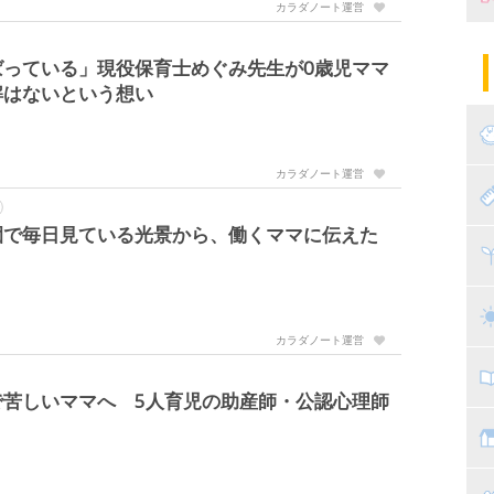
カラダノート運営
妊
陣
パ
ばっている」現役保育士めぐみ先生が0歳児ママ
解はないという想い
エ
産
妊
カラダノート運営
赤
園で毎日見ている光景から、働くママに伝えた
寝
離
ト
乳
カラダノート運営
子
で苦しいママへ 5人育児の助産師・公認心理師
抱
教
幼