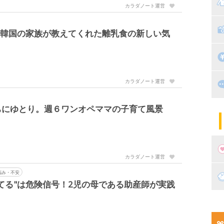
マ
カラダノート運営
絵
家
子
 韓国の家族が教えてくれた離乳食の新しい気
掃
漫
出
カラダノート運営
住
ちにゆとり。週６ワンオペママの子育て風景
マ
子
カラダノート運営
悩み・不安
妊
てる"は危険信号！2児の母である助産師が実践
妊
新