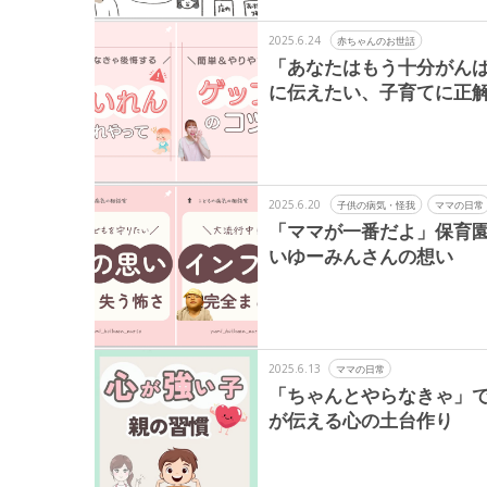
2025.6.24
赤ちゃんのお世話
「あなたはもう十分がん
に伝えたい、子育てに正
2025.6.20
子供の病気・怪我
ママの日常
「ママが一番だよ」保育
いゆーみんさんの想い
2025.6.13
ママの日常
「ちゃんとやらなきゃ」
が伝える心の土台作り