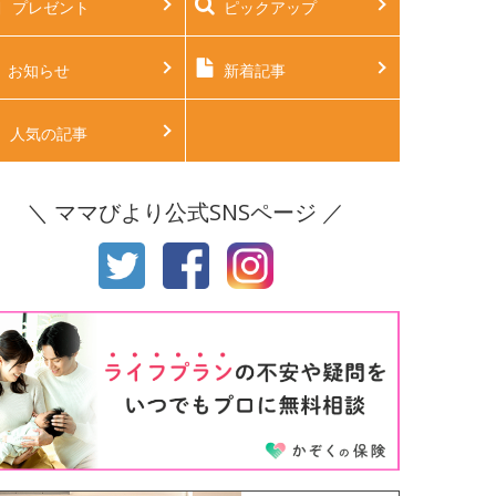
プレゼント
ピックアップ
後2ヶ月
生後3ヶ月
後4ヶ月
生後5ヶ月
お知らせ
新着記事
後6ヶ月
生後7ヶ月
人気の記事
後8ヶ月
生後9ヶ月
＼ ママびより公式SNSページ ／
後10ヶ月
生後11ヶ月
才
2才
才
4才
才
6才