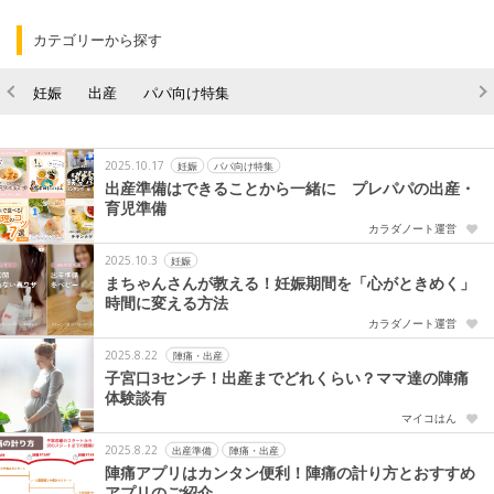
カテゴリーから探す
妊娠
出産
パパ向け特集
2025.10.17
妊娠
パパ向け特集
出産準備はできることから一緒に プレパパの出産・
育児準備
カラダノート運営
2025.10.3
妊娠
まちゃんさんが教える！妊娠期間を「心がときめく」
時間に変える方法
カラダノート運営
2025.8.22
陣痛・出産
子宮口3センチ！出産までどれくらい？ママ達の陣痛
体験談有
マイコはん
2025.8.22
出産準備
陣痛・出産
陣痛アプリはカンタン便利！陣痛の計り方とおすすめ
アプリのご紹介