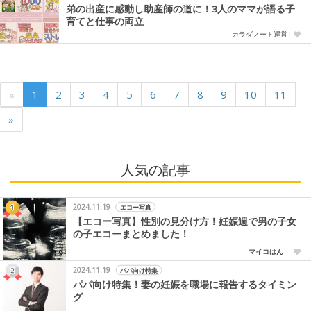
弟の出産に感動し助産師の道に！3人のママが語る子
育てと仕事の両立
カラダノート運営
«
1
2
3
4
5
6
7
8
9
10
11
»
人気の記事
2024.11.19
エコー写真
【エコー写真】性別の見分け方！妊娠週で男の子女
の子エコーまとめました！
マイコはん
2024.11.19
パパ向け特集
パパ向け特集！妻の妊娠を職場に報告するタイミン
グ