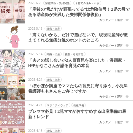
2025.6.2
家族関係・夫婦関係
子育ての悩み・不安
「産後の"私だけが頑張ってる"は危険信号！2児の母で
ある助産師が実践した夫婦関係修復術」
カラダノート運営
2025.5.15
陣痛・出産
「痛くないから」だけで選ばないで。現役助産師が教
えてくれる無痛分娩のホントのところ
カラダノート運営
2025.5.14
陣痛・出産
授乳・母乳育児
「夫との話し合いが2人目育児を楽にした」漫画家・
HYPかなこさんが語る育児の本音
カラダノート運営
2025.4.21
陣痛・出産
「ぽかぽか講座でママたちの育児に寄り添う」小児科
看護師ももさんをご存じですか
カラダノート運営
2025.4.21
マタニティウェア
出産準備
プレママ必見！2児ママがおすすめする出産準備の最
新トレンド
カラダノート運営
2025.4.16
陣痛・出産