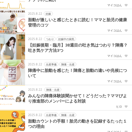
マイコはん
2025.8.22
妊娠
胎動が激しいと感じたときに読む！ママと胎児の健康
管理のコツ
マイコはん
2025.8.22
つわり
妊娠中の病気
【妊娠後期・臨月】38週目の吐き気はつわり？陣痛？
吐き気ケア方法3つ
マイコはん
2025.8.22
出産準備
陣痛・出産
陣痛中に胎動を感じた！陣痛と胎動の違いや兆候につ
いて
マイコはん
2025.8.22
陣痛・出産
みんなの陣痛体験談聞かせて！どうだった？ママびよ
り推進部のメンバーによる対談
ヒロ
2025.8.22
出産準備
陣痛・出産
胎動カウントの手順！胎児の動きを記録するたった１
つの理由
マイコはん