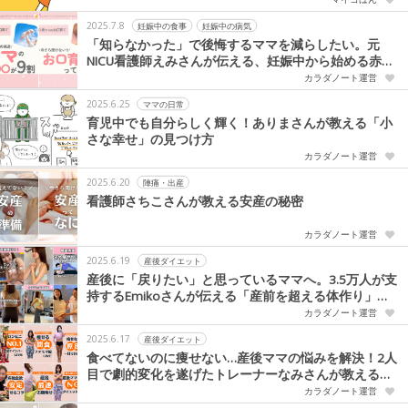
2025.7.8
妊娠中の食事
妊娠中の病気
「知らなかった」で後悔するママを減らしたい。元
NICU看護師えみさんが伝える、妊娠中から始める赤ち
ゃんの健康支援
カラダノート運営
2025.6.25
ママの日常
育児中でも自分らしく輝く！ありまさんが教える「小
さな幸せ」の見つけ方
カラダノート運営
2025.6.20
陣痛・出産
看護師さちこさんが教える安産の秘密
カラダノート運営
2025.6.19
産後ダイエット
産後に「戻りたい」と思っているママへ。3.5万人が支
持するEmikoさんが伝える「産前を超える体作り」と
は
カラダノート運営
2025.6.17
産後ダイエット
食べてないのに痩せない…産後ママの悩みを解決！2人
目で劇的変化を遂げたトレーナーなみさんが教える
「食べて動いて美しく」の真実
カラダノート運営