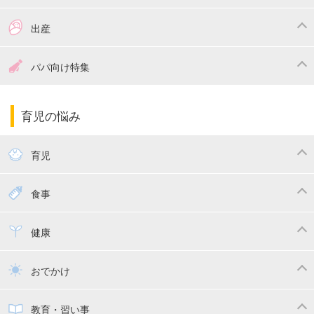
つわり
妊娠中の体重管理
出産
妊娠中の食事
妊娠中の病気
出産準備
戌の日・安産祈願
パパ向け特集
妊娠中の補助金・費用
双子
陣痛・出産
命名・名づけ
パパ向け特集
育児の悩み
エコー写真
マタニティウェア
産後ダイエット
育児
妊娠
赤ちゃんのお世話
授乳・母乳育児
食事
寝かしつけ
断乳・卒乳
離乳食
幼児食
健康
トイトレ
育児グッズ
乳幼児健診・予防接種
子供の病気・怪我
おでかけ
子供とおでかけ
ベビーカー
教育・習い事