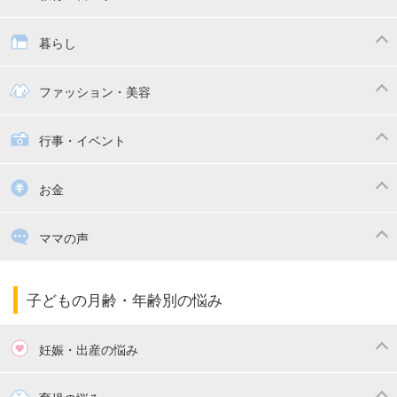
抱っこ紐
教育・習い事
子供の成長
暮らし
幼稚園
保育園
ママの日常
時短家事
ファッション・美容
絵本
おもちゃ・あそび
家族関係・夫婦関係
収納・整理術
子供の服・ファッション
行事・イベント
掃除
漫画
子供のお祝い・行事
お金
出産祝い・内祝い
住宅購入
育児中の補助金・費用
ママの声
ママの仕事（保活・復職）
家計管理・マネー
子育てコラム
子育ての悩み・不安
子どもの月齢・年齢別の悩み
妊娠・出産の悩み
妊活
妊娠初期（0～4ヶ月）