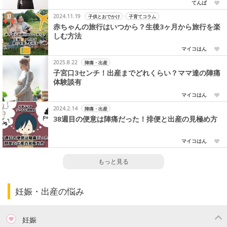
てんぱ
2024.11.19
子供とおでかけ
子育てコラム
赤ちゃんの旅行はいつから？生後3ヶ月から旅行を楽
しむ方法
マイコはん
2025.8.22
陣痛・出産
子宮口3センチ！出産までどれくらい？ママ達の陣痛
体験談有
マイコはん
2024.2.14
陣痛・出産
38週目の便意は陣痛だった！排便と出産の見極め方
マイコはん
もっと見る
妊娠・出産の悩み
妊娠