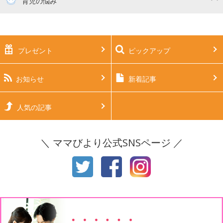
育児の悩み
妊娠中期（5～7ヶ月）
妊娠後期（8ヶ月〜出産）
新生児
生後1ヶ月
プレゼント
ピックアップ
生後2ヶ月
生後3ヶ月
生後4ヶ月
生後5ヶ月
お知らせ
新着記事
生後6ヶ月
生後7ヶ月
人気の記事
生後8ヶ月
生後9ヶ月
＼ ママびより公式SNSページ ／
生後10ヶ月
生後11ヶ月
1才
2才
3才
4才