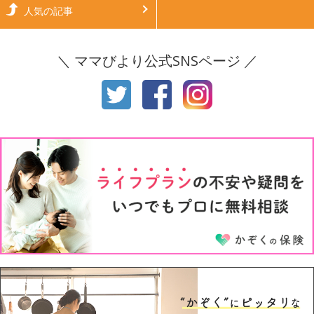
生後6ヶ月
生後7ヶ月
人気の記事
生後8ヶ月
生後9ヶ月
＼ ママびより公式SNSページ ／
生後10ヶ月
生後11ヶ月
1才
2才
3才
4才
5才
6才