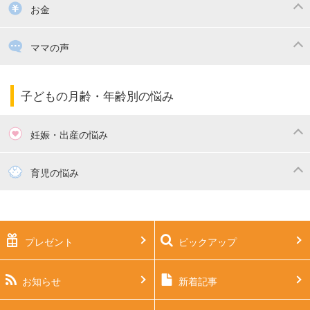
掃除
漫画
子供のお祝い・行事
お金
出産祝い・内祝い
住宅購入
育児中の補助金・費用
ママの声
ママの仕事（保活・復職）
家計管理・マネー
子育てコラム
子育ての悩み・不安
子どもの月齢・年齢別の悩み
妊娠・出産の悩み
妊活
妊娠初期（0～4ヶ月）
育児の悩み
妊娠中期（5～7ヶ月）
妊娠後期（8ヶ月〜出産）
新生児
生後1ヶ月
プレゼント
ピックアップ
生後2ヶ月
生後3ヶ月
生後4ヶ月
生後5ヶ月
お知らせ
新着記事