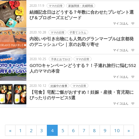
2020.11.9
ママの日常
家族関係・夫婦関係
結婚記念日はどうする？年数に合わせたプレゼント選
び＆プロポーズエピソード
マイコはん
2020.10.28
ママの日常
子育てコラム
内祝いや引き出物にも人気のグランマーブルは京都発
のデニッシュパン｜京のお取り寄せ
マイコはん
2020.10.25
子供とおでかけ
ママの日常
GOTOキャンペーンどうする？！子連れ旅行に悩む552
人のママの本音
マイコはん
2020.10.12
妊娠中の食事
ママの日常
【宅食】宅配ご飯がおすすめ！妊娠・産後・育児期に
ぴったりのサービス5選
マイコはん
«
1
2
3
4
5
6
7
8
9
10
»