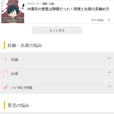
2024.2.14
陣痛・出産
38週目の便意は陣痛だった！排便と出産の見極め方
マイコはん
もっと見る
妊娠・出産の悩み
妊娠
つわり
妊娠中の体重管理
出産
妊娠中の食事
妊娠中の病気
出産準備
戌の日・安産祈願
パパ向け特集
妊娠中の補助金・費用
双子
陣痛・出産
命名・名づけ
パパ向け特集
育児の悩み
エコー写真
マタニティウェア
産後ダイエット