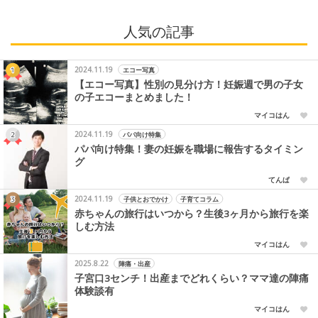
人気の記事
2024.11.19
エコー写真
【エコー写真】性別の見分け方！妊娠週で男の子女
の子エコーまとめました！
マイコはん
2024.11.19
パパ向け特集
パパ向け特集！妻の妊娠を職場に報告するタイミン
グ
てんぱ
2024.11.19
子供とおでかけ
子育てコラム
赤ちゃんの旅行はいつから？生後3ヶ月から旅行を楽
しむ方法
マイコはん
2025.8.22
陣痛・出産
子宮口3センチ！出産までどれくらい？ママ達の陣痛
体験談有
マイコはん