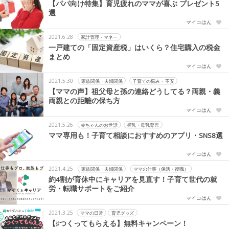
【パパ向け特集】育児疲れのママが喜ぶ プレゼント5
選
マイコはん
2021.6.28
家計管理・マネー
一戸建ての「固定資産税」はいくら？住宅購入の税金
まとめ
マイコはん
2021.5.30
家族関係・夫婦関係
子育ての悩み・不安
【ママの声】祖父母と孫の連絡どうしてる？両親・義
両親との距離の保ち方
マイコはん
2021.5.26
赤ちゃんのお世話
授乳・母乳育児
ママ専用も！子育て相談におすすめのアプリ・SNS8選
マイコはん
2021.4.25
家族関係・夫婦関係
ママの仕事（保活・復職）
約4割が育休中にキャリアを見直す！子育て世代の就
労・転職サポートをご紹介
マイコはん
2021.3.25
ママの日常
育児グッズ
【♯つくってもらえる】無料キャンペーン！