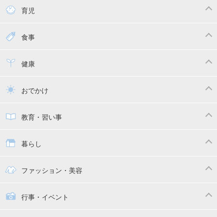
育児
妊娠
赤ちゃんのお世話
授乳・母乳育児
食事
寝かしつけ
断乳・卒乳
離乳食
幼児食
健康
トイトレ
育児グッズ
乳幼児健診・予防接種
子供の病気・怪我
おでかけ
子供とおでかけ
ベビーカー
教育・習い事
抱っこ紐
教育・習い事
子供の成長
暮らし
幼稚園
保育園
ママの日常
時短家事
ファッション・美容
絵本
おもちゃ・あそび
家族関係・夫婦関係
収納・整理術
子供の服・ファッション
行事・イベント