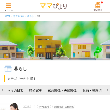
メニュー
HOME
育児の悩み
暮らし
2才
暮らし
カテゴリーから探す
ママの日常
時短家事
家族関係・夫婦関係
収納・整理術
2021.7.14
ママの日常
家族関係・夫婦関係