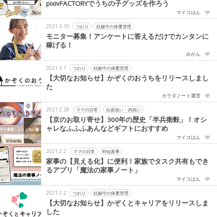
pixivFACTORYでうちの子グッズを作ろう
マイコはん
2021.3.10
つわり
妊娠中の体重管理
モニター募集！アンケートに答えるだけでカンタンに
稼げる！
みかん
2021.3.1
つわり
妊娠中の体重管理
【大切なお知らせ】かぞくのおうちをリリースしまし
た
カラダノート運営
2021.2.28
ママの日常
出産祝い・内祝い
【京のお取り寄せ】300年の歴史「半兵衛麩」！オシ
ャレなふふふあんなどギフトにおすすめ
マイコはん
2021.2.2
ママの日常
時短家事
家事の【見える化】に便利！家族でタスク共有もでき
るアプリ「魔法の家事ノート」
マイコはん
2021.2.2
つわり
妊娠中の体重管理
【大切なお知らせ】かぞくとキャリアをリリースしま
した