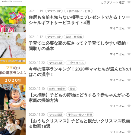
カラダノート運営
2021.1.19
ママの日常
子供のお祝い・行事
住所も名前も知らない相手にプレゼントできる！ソー
シャルギフトサービスサイト4選
マイコはん
2021.1.12
ママの日常
収納・整理術
子育てに必要な家の広さって？子育てしやすい収納・
間取りの基本
マイコはん
2020.12.22
ママの日常
子育てコラム
今年の漢字ランキング！2020年ママたちが選んだNo.1
はこの漢字！
マイコはん
2020.12.10
収納・整理術
掃除
【大掃除】子どもの荷物はどうする？赤ちゃんがいる
家庭の掃除方法
マイコはん
2020.11.30
ママの日常
子供のお祝い・行事
【おうちクリスマス】子どもと観たいクリスマス映画
＆動画18選
マイコはん