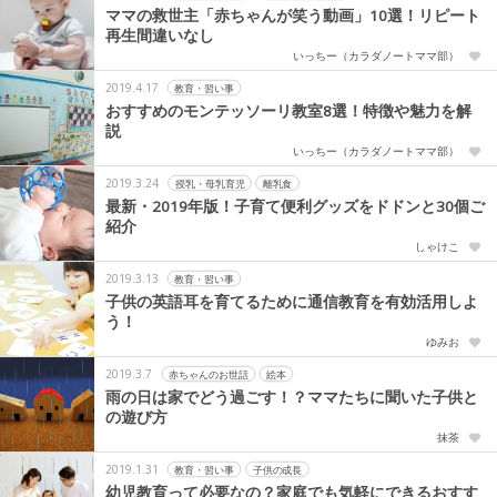
ママの救世主「赤ちゃんが笑う動画」10選！リピート
再生間違いなし
いっちー（カラダノートママ部）
2019.4.17
教育・習い事
おすすめのモンテッソーリ教室8選！特徴や魅力を解
説
いっちー（カラダノートママ部）
2019.3.24
授乳・母乳育児
離乳食
最新・2019年版！子育て便利グッズをドドンと30個ご
紹介
しゃけこ
2019.3.13
教育・習い事
子供の英語耳を育てるために通信教育を有効活用しよ
う！
ゆみお
2019.3.7
赤ちゃんのお世話
絵本
雨の日は家でどう過ごす！？ママたちに聞いた子供と
の遊び方
抹茶
2019.1.31
教育・習い事
子供の成長
幼児教育って必要なの？家庭でも気軽にできるおすす