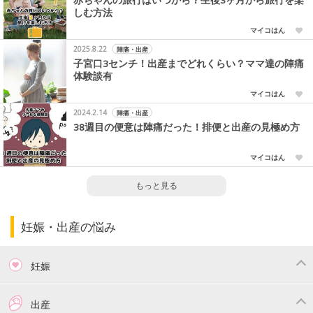
赤ちゃんの旅行はいつから？生後3ヶ月から旅行を楽
しむ方法
マイコはん
2025.8.22
陣痛・出産
子宮口3センチ！出産までどれくらい？ママ達の陣痛
体験談有
マイコはん
2024.2.14
陣痛・出産
38週目の便意は陣痛だった！排便と出産の見極め方
マイコはん
もっと見る
妊娠・出産の悩み
妊娠
つわり
妊娠中の体重管理
出産