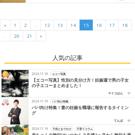
«
1
2
...
12
13
14
15
16
17
18
...
20
21
»
人気の記事
2024.11.19
エコー写真
【エコー写真】性別の見分け方！妊娠週で男の子女
の子エコーまとめました！
マイコはん
2024.11.19
パパ向け特集
パパ向け特集！妻の妊娠を職場に報告するタイミン
グ
てんぱ
2024.11.19
子供とおでかけ
子育てコラム