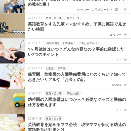
め教材5選！
いっちー（カラダノートママ部）
2019.1.29
教育・習い事
育児グッズ
英語教育をする先輩ママおすすめ、子供に英語で見せ
たい映画
はっしー
2019.1.27
乳幼児健診・予防接種
子供とおでかけ
1ヶ月健診はいつ？どんな内容なの？事前に確認した
い7つのポイント
りり
2019.1.23
幼稚園
保育園
保育園、幼稚園の入園準備費用はどのくらい？知って
おきたいリアルな「お金」の話
ゆみお
2019.1.21
教育・習い事
子供の成長
幼稚園の入園準備はいつから？必要なグッズと準備の
仕方を教えます
りり
2019.1.18
教育・習い事
英語教育を始めるママ必読！現役ママが伝える幼児の
英語教育の効果とは