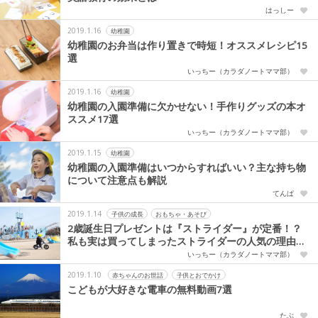
はっしー
2019.1.16
幼稚園
幼稚園のお弁当は作り置きで時短！オススメレシピ15
選
いっちー（カラダノートママ部）
2019.1.16
幼稚園
幼稚園の入園準備に欠かせない！手作りグッズの本オ
ススメ17選
いっちー（カラダノートママ部）
2019.1.15
幼稚園
幼稚園の入園準備はいつからすればいい？主な持ち物
について注意点も解説
てんぱ
2019.1.14
子供の成長
おもちゃ・あそび
2歳誕生日プレゼントは『ストライダー』が定番！？
私も実は買ってしまったストライダーの人気の理由に
迫る
いっちー（カラダノートママ部）
2019.1.10
赤ちゃんのお世話
子供とおでかけ
こどもが大好きな電車の無料動画7選
たぶ