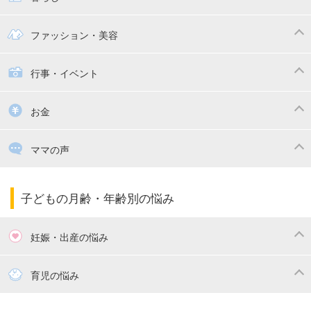
幼稚園
保育園
ママの日常
時短家事
ファッション・美容
絵本
おもちゃ・あそび
家族関係・夫婦関係
収納・整理術
子供の服・ファッション
行事・イベント
掃除
漫画
子供のお祝い・行事
お金
出産祝い・内祝い
住宅購入
育児中の補助金・費用
ママの声
ママの仕事（保活・復職）
家計管理・マネー
子育てコラム
子育ての悩み・不安
子どもの月齢・年齢別の悩み
妊娠・出産の悩み
妊活
妊娠初期（0～4ヶ月）
育児の悩み
妊娠中期（5～7ヶ月）
妊娠後期（8ヶ月〜出産）
新生児
生後1ヶ月