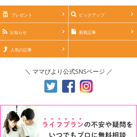
プレゼント
ピックアップ
生後2ヶ月
生後3ヶ月
生後4ヶ月
生後5ヶ月
お知らせ
新着記事
生後6ヶ月
生後7ヶ月
人気の記事
生後8ヶ月
生後9ヶ月
＼ ママびより公式SNSページ ／
生後10ヶ月
生後11ヶ月
1才
2才
3才
4才
5才
6才