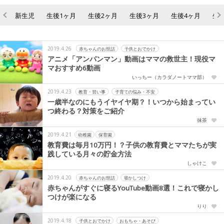
新生児
生後1ヶ月
生後2ヶ月
生後3ヶ月
生後4ヶ月
生
2019.4.26
赤ちゃんのお世話
子供とおでかけ
アニメ「アンパンマン」動画はママの救世主！現役マ
マおすすめ6動画
いっちー（カラダノートママ部）
2019.4.23
教育・習い事
子育ての悩み・不安
一歳半なのにもうイヤイヤ期？！いつから始まってい
つ終わる？対策をご紹介
抹茶
2019.4.21
幼稚園
保育園
教育費は毎月10万円！？子供の教育費とママたちが実
践している月々の貯金方法
しゃけこ
2019.4.20
赤ちゃんのお世話
寝かしつけ
赤ちゃんがすぐに寝るYouTube動画8選！これで寝かし
つけが楽になる
りり
2019.4.18
子供とおでかけ
おもちゃ・あそび