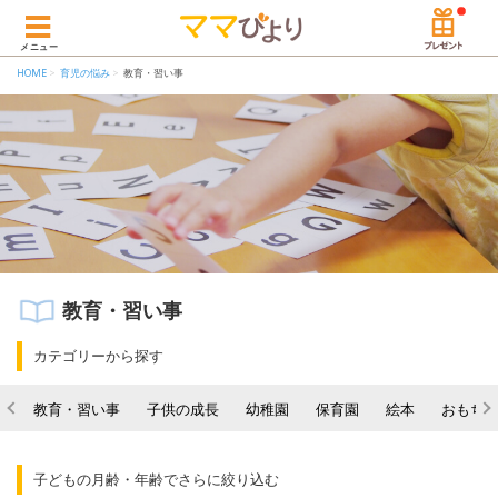
メニュー
HOME
育児の悩み
教育・習い事
教育・習い事
カテゴリーから探す
教育・習い事
子供の成長
幼稚園
保育園
絵本
おもち
子どもの月齢・年齢でさらに絞り込む