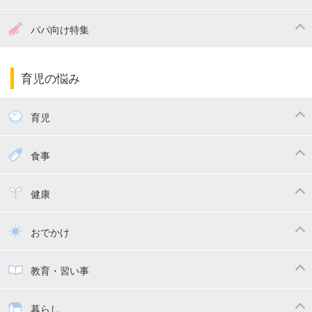
妊娠中の食事
妊娠中の病気
出産準備
戌の日・安産祈願
パパ向け特集
妊娠中の補助金・費用
双子
陣痛・出産
命名・名づけ
パパ向け特集
育児の悩み
エコー写真
マタニティウェア
産後ダイエット
育児
妊娠
赤ちゃんのお世話
授乳・母乳育児
食事
寝かしつけ
断乳・卒乳
離乳食
幼児食
健康
トイトレ
育児グッズ
乳幼児健診・予防接種
子供の病気・怪我
おでかけ
子供とおでかけ
ベビーカー
教育・習い事
抱っこ紐
教育・習い事
子供の成長
暮らし