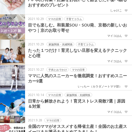
おすすめのプレゼント
しゃけこ
2021.10.29
ママの日常
子育てコラム
目でも楽しむ。和装屋SOU・SOU発、京都の新しいお
やつ｜京のお取り寄せ
マイコはん
2021.10.29
家族関係・夫婦関係
子育てコラム
たった１つだけ！育児しない旦那を変えるテクニック
と心理
マイコはん
2021.10.27
子供とおでかけ
ママの日常
ママに人気のスニーカーを徹底調査！おすすめスニー
カー9選
いっちー（カラダノートママ部）
2021.10.14
ママの日常
家族関係・夫婦関係
日常から解放されよう！育児ストレス発散7選｜原因
＆対策
マイコはん
2021.9.28
ママの日常
全国のママがオススメする帰省土産！全国のお土産ス
イーツ＆お菓子をまとめてみました！