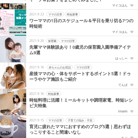
マイコはん
2021.9.23
ママの日常
時短家事
ワーママの1日のスケジュール＆平日を乗り切る7つの
時短術
マイコはん
2021.9.20
保育園
ママの日常
先輩ママ体験談あり！0歳児の保育園入園準備アイテ
ム9選
はっしー
2021.9.16
赤ちゃんのお世話
ママの日常
産後ママの心・体をサポートするポイント5選！ドゥ
ーラやケア施設もご紹介
てんぱ
2021.9.16
時短家事
時短料理に活躍！ミールキットや調理家電、時短レシ
ピ大特集
rinami
2021.9.15
ママの日常
子育ての悩み・不安
育児に疲れたママにおすすめのブログ5選｜思わずほ
っこりすること間違いなし
たぶ