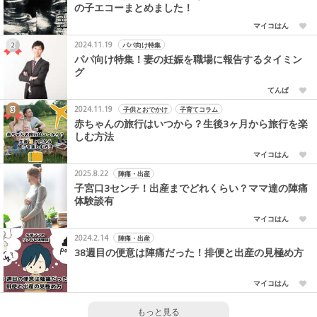
の子エコーまとめました！
マイコはん
2024.11.19
パパ向け特集
パパ向け特集！妻の妊娠を職場に報告するタイミン
グ
てんぱ
2024.11.19
子供とおでかけ
子育てコラム
赤ちゃんの旅行はいつから？生後3ヶ月から旅行を楽
しむ方法
マイコはん
2025.8.22
陣痛・出産
子宮口3センチ！出産までどれくらい？ママ達の陣痛
体験談有
マイコはん
2024.2.14
陣痛・出産
38週目の便意は陣痛だった！排便と出産の見極め方
マイコはん
もっと見る