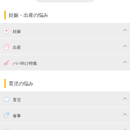
妊娠・出産の悩み
妊娠
つわり
妊娠中の体重管理
出産
妊娠中の食事
妊娠中の病気
出産準備
戌の日・安産祈願
パパ向け特集
妊娠中の補助金・費用
双子
陣痛・出産
命名・名づけ
パパ向け特集
育児の悩み
エコー写真
マタニティウェア
産後ダイエット
育児
妊娠
赤ちゃんのお世話
授乳・母乳育児
食事
寝かしつけ
断乳・卒乳