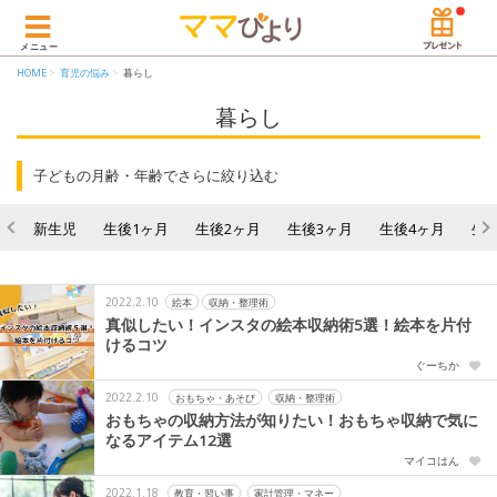
メニュー
HOME
育児の悩み
暮らし
暮らし
子どもの月齢・年齢でさらに絞り込む
新生児
生後1ヶ月
生後2ヶ月
生後3ヶ月
生後4ヶ月
生
2022.2.10
絵本
収納・整理術
真似したい！インスタの絵本収納術5選！絵本を片付
けるコツ
ぐーちか
2022.2.10
おもちゃ・あそび
収納・整理術
おもちゃの収納方法が知りたい！おもちゃ収納で気に
なるアイテム12選
マイコはん
2022.1.18
教育・習い事
家計管理・マネー