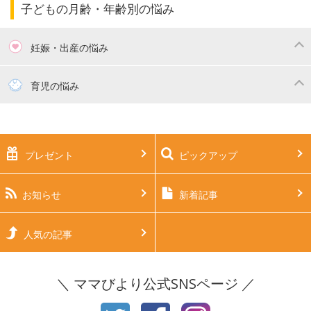
子どもの月齢・年齢別の悩み
妊娠・出産の悩み
妊活
妊娠初期（0～4ヶ月）
育児の悩み
妊娠中期（5～7ヶ月）
妊娠後期（8ヶ月〜出産）
新生児
生後1ヶ月
プレゼント
ピックアップ
生後2ヶ月
生後3ヶ月
生後4ヶ月
生後5ヶ月
お知らせ
新着記事
生後6ヶ月
生後7ヶ月
人気の記事
生後8ヶ月
生後9ヶ月
＼ ママびより公式SNSページ ／
生後10ヶ月
生後11ヶ月