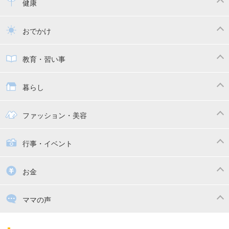
離乳食
幼児食
健康
トイトレ
育児グッズ
乳幼児健診・予防接種
子供の病気・怪我
おでかけ
子供とおでかけ
ベビーカー
教育・習い事
抱っこ紐
教育・習い事
子供の成長
暮らし
幼稚園
保育園
ママの日常
時短家事
ファッション・美容
絵本
おもちゃ・あそび
家族関係・夫婦関係
収納・整理術
子供の服・ファッション
行事・イベント
掃除
漫画
子供のお祝い・行事
お金
出産祝い・内祝い
住宅購入
育児中の補助金・費用
ママの声
ママの仕事（保活・復職）
家計管理・マネー
子育てコラム
子育ての悩み・不安