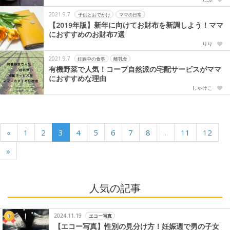
2021.9.7
子供とおでかけ
ママの日常
【2019年版】新年に向けてお財布を新調しよう！ママ
におすすめのお財布7選
りり
2021.9.7
妊娠中の食事
離乳食
有機野菜で人気！コープ自然派の宅配サービスがママ
におすすめな理由
しゃけこ
«
1
2
3
4
5
6
7
8
...
11
12
»
人気の記事
2024.11.19
エコー写真
【エコー写真】性別の見分け方！妊娠週で男の子女