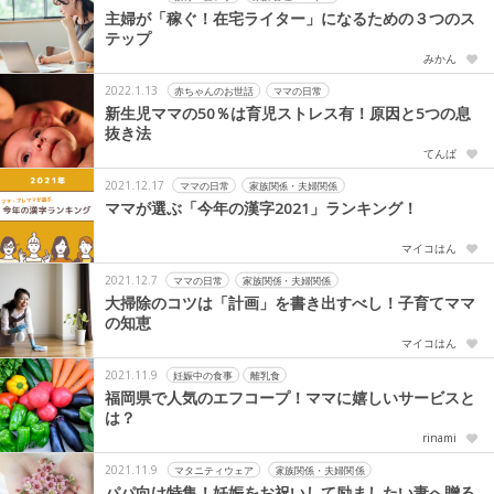
主婦が「稼ぐ！在宅ライター」になるための３つのス
テップ
みかん
2022.1.13
赤ちゃんのお世話
ママの日常
新生児ママの50％は育児ストレス有！原因と5つの息
抜き法
てんぱ
2021.12.17
ママの日常
家族関係・夫婦関係
ママが選ぶ「今年の漢字2021」ランキング！
マイコはん
2021.12.7
ママの日常
家族関係・夫婦関係
大掃除のコツは「計画」を書き出すべし！子育てママ
の知恵
マイコはん
2021.11.9
妊娠中の食事
離乳食
福岡県で人気のエフコープ！ママに嬉しいサービスと
は？
rinami
2021.11.9
マタニティウェア
家族関係・夫婦関係
パパ向け特集！妊娠をお祝いして励ましたい妻へ贈る