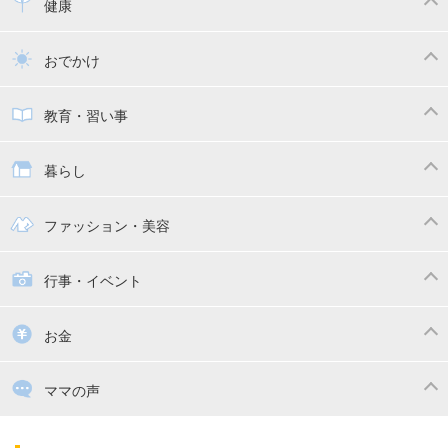
離乳食
幼児食
健康
トイトレ
育児グッズ
乳幼児健診・予防接種
子供の病気・怪我
おでかけ
子供とおでかけ
ベビーカー
教育・習い事
抱っこ紐
教育・習い事
子供の成長
暮らし
幼稚園
保育園
ママの日常
時短家事
ファッション・美容
絵本
おもちゃ・あそび
家族関係・夫婦関係
収納・整理術
子供の服・ファッション
行事・イベント
掃除
漫画
子供のお祝い・行事
お金
出産祝い・内祝い
住宅購入
育児中の補助金・費用
ママの声
ママの仕事（保活・復職）
家計管理・マネー
子育てコラム
子育ての悩み・不安