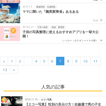
2019.7.5
家族関係・夫婦関係
ママに聞いた『義実家帰省』あるある
たぶ
2019.6.21
子供の成長
収納・整理術
子供の写真整理に使えるおすすめアプリを一挙大公
開！
いっちー（カラダノートママ部）
«
1
2
...
4
5
6
7
8
9
10
11
12
»
人気の記事
2024.11.19
エコー写真
【エコー写真】性別の見分け方！妊娠週で男の子女