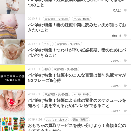
つのこと
てんぱ
2019.8.1
家族関係・夫婦関係
パパ向け特集
パパ向け特集！妻の妊娠中期に読みたい夫が知ってお
きたいこと
rinami
2019.8.1
つわり
家族関係・夫婦関係
パパ向け特集！つわりが辛い妊娠初期、妻のためにパ
パができること
しゃけこ
2019.8.1
妊娠
家族関係・夫婦関係
パパ向け特集！妊娠中のこんな言葉は禁句先輩ママが
NGフレーズ&心得
しゃけこ
2019.8.1
家族関係・夫婦関係
パパ向け特集
パパ向け特集！妊娠による体の変化のスケジュールを
知ろう！妻を支えるためにパパができること
しゃけこ
2019.7.24
おもちゃ・あそび
収納・整理術
おもちゃの買取サービスを使い分けよう！高額査定の
おすすめ店も紹介