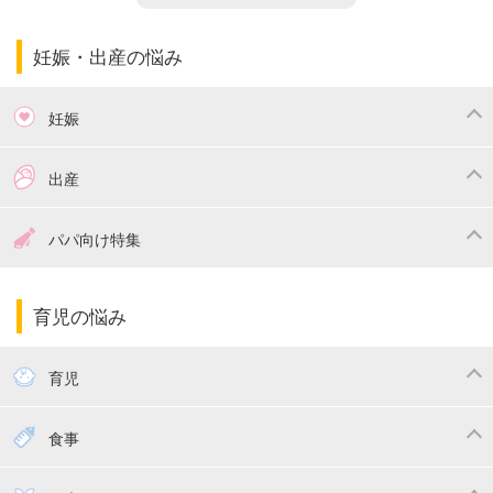
妊娠・出産の悩み
妊娠
つわり
妊娠中の体重管理
出産
妊娠中の食事
妊娠中の病気
出産準備
戌の日・安産祈願
パパ向け特集
妊娠中の補助金・費用
双子
陣痛・出産
命名・名づけ
パパ向け特集
育児の悩み
エコー写真
マタニティウェア
産後ダイエット
育児
妊娠
赤ちゃんのお世話
授乳・母乳育児
食事
寝かしつけ
断乳・卒乳