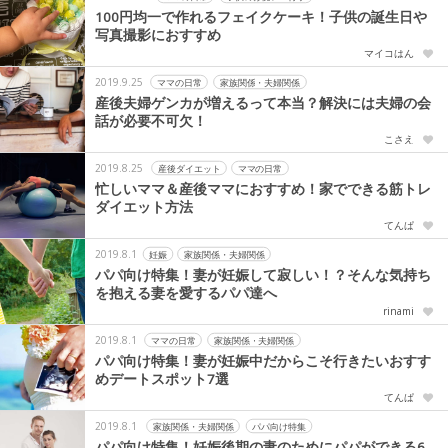
100円均一で作れるフェイクケーキ！子供の誕生日や
写真撮影におすすめ
マイコはん
2019.9.25
ママの日常
家族関係・夫婦関係
産後夫婦ゲンカが増えるって本当？解決には夫婦の会
話が必要不可欠！
こさえ
2019.8.25
産後ダイエット
ママの日常
忙しいママ＆産後ママにおすすめ！家でできる筋トレ
ダイエット方法
てんぱ
2019.8.1
妊娠
家族関係・夫婦関係
パパ向け特集！妻が妊娠して寂しい！？そんな気持ち
を抱える妻を愛するパパ達へ
rinami
2019.8.1
ママの日常
家族関係・夫婦関係
パパ向け特集！妻が妊娠中だからこそ行きたいおすす
めデートスポット7選
てんぱ
2019.8.1
家族関係・夫婦関係
パパ向け特集
パパ向け特集！妊娠後期の妻のためにパパができる6