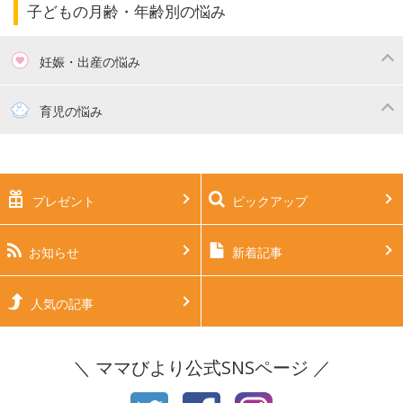
子どもの月齢・年齢別の悩み
妊娠・出産の悩み
妊活
妊娠初期（0～4ヶ月）
育児の悩み
妊娠中期（5～7ヶ月）
妊娠後期（8ヶ月〜出産）
新生児
生後1ヶ月
プレゼント
ピックアップ
生後2ヶ月
生後3ヶ月
生後4ヶ月
生後5ヶ月
お知らせ
新着記事
生後6ヶ月
生後7ヶ月
人気の記事
生後8ヶ月
生後9ヶ月
＼ ママびより公式SNSページ ／
生後10ヶ月
生後11ヶ月