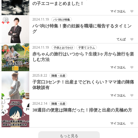
の子エコーまとめました！
マイコはん
2024.11.19
パパ向け特集
パパ向け特集！妻の妊娠を職場に報告するタイミン
グ
てんぱ
2024.11.19
子供とおでかけ
子育てコラム
赤ちゃんの旅行はいつから？生後3ヶ月から旅行を楽
しむ方法
マイコはん
2025.8.22
陣痛・出産
子宮口3センチ！出産までどれくらい？ママ達の陣痛
体験談有
マイコはん
2024.2.14
陣痛・出産
38週目の便意は陣痛だった！排便と出産の見極め方
マイコはん
もっと見る