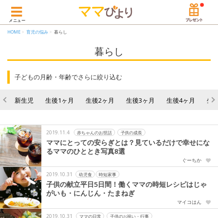
メニュー
HOME
育児の悩み
暮らし
暮らし
子どもの月齢・年齢でさらに絞り込む
新生児
生後1ヶ月
生後2ヶ月
生後3ヶ月
生後4ヶ月
生
2019.11.4
赤ちゃんのお世話
子供の成長
ママにとっての安らぎとは？見ているだけで幸せにな
るママのひととき写真8選
ぐーちか
2019.10.31
幼児食
時短家事
子供の献立平日5日間！働くママの時短レシピはじゃ
がいも・にんじん・たまねぎ
マイコはん
2019.10.31
ママの日常
子供のお祝い・行事