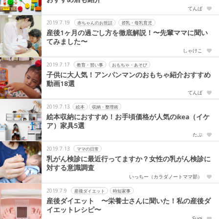
てんぱ
2019.7.19
赤ちゃんのお世話
授乳・母乳育児
産後1ヶ月の過ごし方を徹底解説！〜先輩ママに聞い
てみました〜
しゃけこ
2019.7.17
教育・習い事
おもちゃ・あそび
子供に大人気！アンパンマンのおもちゃ紹介おすすめ
動画18選
てんぱ
2019.7.13
絵本
収納・整理術
絵本収納におすすめ！お手頃価格が人気のikea（イケ
ア）家具5選
たぶ
2019.7.13
ママの日常
乳がん検診に最近行ってますか？女性の乳がん検診に
対する意識調査
いっちー（カラダノートママ部）
2019.7.9
産後ダイエット
時短家事
産後ダイエット 〜栄養士さんに聞いた！私の産後ダ
イエットレシピ〜
Sugi