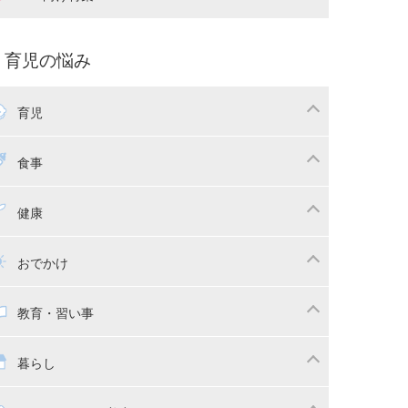
娠中の補助金・費用
双子
痛・出産
命名・名づけ
パ向け特集
育児の悩み
コー写真
マタニティウェア
後ダイエット
育児
娠
ちゃんのお世話
授乳・母乳育児
食事
かしつけ
断乳・卒乳
乳食
幼児食
健康
イトレ
育児グッズ
幼児健診・予防接種
子供の病気・怪我
おでかけ
供とおでかけ
ベビーカー
教育・習い事
っこ紐
育・習い事
子供の成長
暮らし
稚園
保育園