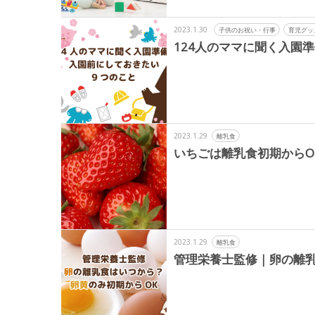
2023.1.30
子供のお祝い・行事
育児グッ
124人のママに聞く入園
2023.1.29
離乳食
いちごは離乳食初期からO
2023.1.29
離乳食
管理栄養士監修｜卵の離乳