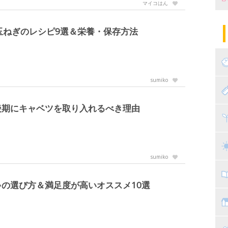
マイコはん
妊
陣
パ
玉ねぎのレシピ9選＆栄養・保存方法
エ
産
妊
sumiko
赤
後期にキャベツを取り入れるべき理由
寝
離
ト
乳
sumiko
子
の選び方＆満足度が高いオススメ10選
抱
教
幼