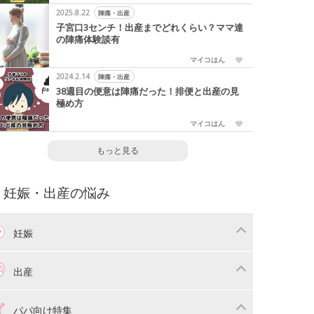
2025.8.22
陣痛・出産
子宮口3センチ！出産までどれくらい？ママ達
の陣痛体験談有
マイコはん
2024.2.14
陣痛・出産
38週目の便意は陣痛だった！排便と出産の見
極め方
マイコはん
もっと見る
妊娠・出産の悩み
妊娠
わり
妊娠中の体重管理
出産
娠中の食事
妊娠中の病気
産準備
戌の日・安産祈願
パパ向け特集