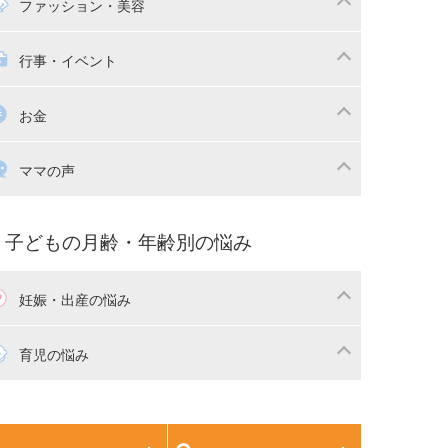
マの日常
時短家事
ファッション・美容
本
おもちゃ・あそび
族関係・夫婦関係
収納・整理術
供の服・ファッション
行事・イベント
除
画
子供のお祝い・行事
お金
産祝い・内祝い
宅購入
育児中の補助金・費用
ママの声
マの仕事（保活・復職）
家計管理・マネー
育てコラム
子育ての悩み・不安
子どもの月齢・年齢別の悩み
妊娠・出産の悩み
活
妊娠初期（0～4ヶ月）
育児の悩み
娠中期（5～7ヶ月）
妊娠後期（8ヶ月〜出産）
生児
生後1ヶ月