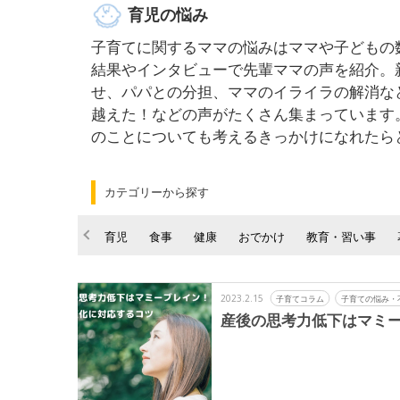
育児の悩み
子育てに関するママの悩みはママや子どもの
結果やインタビューで先輩ママの声を紹介。
せ、パパとの分担、ママのイライラの解消な
越えた！などの声がたくさん集まっています
のことについても考えるきっかけになれたら
カテゴリーから探す
育児
食事
健康
おでかけ
教育・習い事
2023.2.15
子育てコラム
子育ての悩み・
産後の思考力低下はマミ