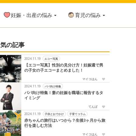
妊娠・出産の悩み
育児の悩み
人気の記事
2024.11.19
エコー写真
【エコー写真】性別の見分け方！妊娠週で男
の子女の子エコーまとめました！
マイコはん
2024.11.19
パパ向け特集
パパ向け特集！妻の妊娠を職場に報告するタ
イミング
てんぱ
2024.11.19
子供とおでかけ
子育てコラム
赤ちゃんの旅行はいつから？生後3ヶ月から旅
行を楽しむ方法
マイコはん