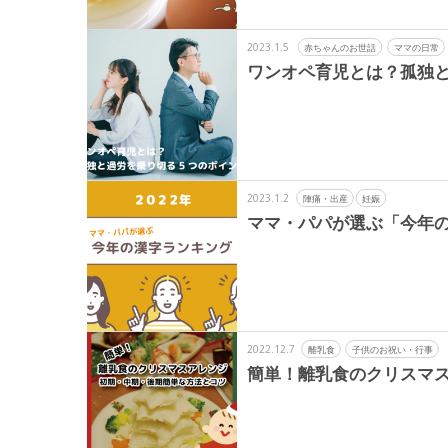
2023.1.5
赤ちゃんのお世話
ママの日常
ワンオペ育児とは？孤独と
2023.1.2
陣痛・出産
妊娠
ママ・パパが選ぶ「今年の
2022.12.7
離乳食
子供のお祝い・行事
簡単！離乳食のクリスマ