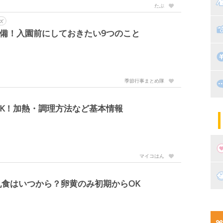
マ
たぶ
ズ
絵
家
子
準備！入園前にしておきたい9つのこと
掃
漫
出
季節行事まとめ隊
住
K！加熱・調理方法など基本情報
マ
子
マイコはん
妊
食はいつから？卵黄のみ初期からOK
妊
新