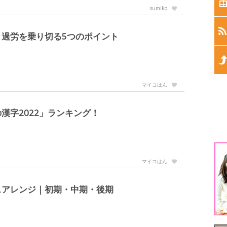
生
sumiko
生
過労を乗り切る5つのポイント
生
生
マイコはん
生
漢字2022」ランキング！
1
マイコはん
3
スアレンジ｜初期・中期・後期
5