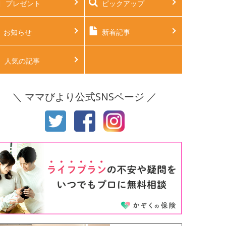
プレゼント
ピックアップ
後2ヶ月
生後3ヶ月
後4ヶ月
生後5ヶ月
お知らせ
新着記事
後6ヶ月
生後7ヶ月
人気の記事
後8ヶ月
生後9ヶ月
＼ ママびより公式SNSページ ／
後10ヶ月
生後11ヶ月
才
2才
才
4才
才
6才