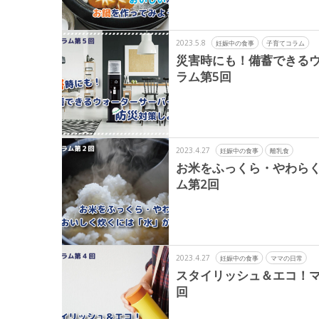
2023.5.8
妊娠中の食事
子育てコラム
災害時にも！備蓄できる
ラム第5回
2023.4.27
妊娠中の食事
離乳食
お米をふっくら・やわら
ム第2回
2023.4.27
妊娠中の食事
ママの日常
スタイリッシュ＆エコ！
回