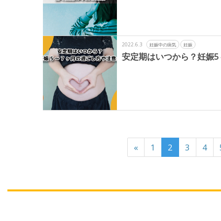
2022.6.3
妊娠中の病気
妊娠
安定期はいつから？妊娠5
«
1
2
3
4