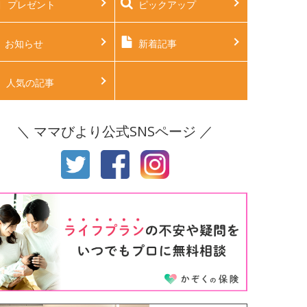
プレゼント
ピックアップ
後2ヶ月
生後3ヶ月
後4ヶ月
生後5ヶ月
お知らせ
新着記事
後6ヶ月
生後7ヶ月
人気の記事
後8ヶ月
生後9ヶ月
＼ ママびより公式SNSページ ／
後10ヶ月
生後11ヶ月
才
2才
才
4才
才
6才