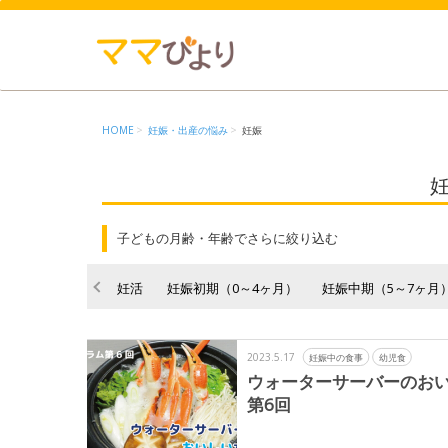
HOME
妊娠・出産の悩み
妊娠
子どもの月齢・年齢でさらに絞り込む
妊活
妊娠初期（0～4ヶ月）
妊娠中期（5～7ヶ月
2023.5.17
妊娠中の食事
幼児食
ウォーターサーバーのお
第6回