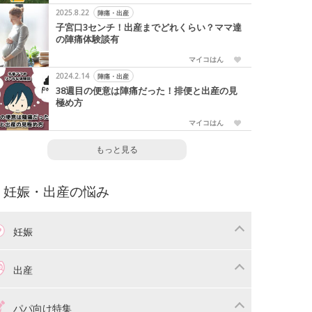
2025.8.22
陣痛・出産
子宮口3センチ！出産までどれくらい？ママ達
の陣痛体験談有
マイコはん
2024.2.14
陣痛・出産
38週目の便意は陣痛だった！排便と出産の見
極め方
マイコはん
もっと見る
妊娠・出産の悩み
妊娠
わり
妊娠中の体重管理
出産
娠中の食事
妊娠中の病気
産準備
戌の日・安産祈願
パパ向け特集