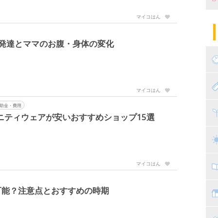
マイコはん
妊
陣
パ
発達とママのお腹・身体の変化
エ
産
妊
赤
マイコはん
助金・費用
寝
離
ニティウェアが安いおすすめショップ15選
ト
乳
マイコはん
子
可能？注意点とおすすめの時期
抱
教
幼