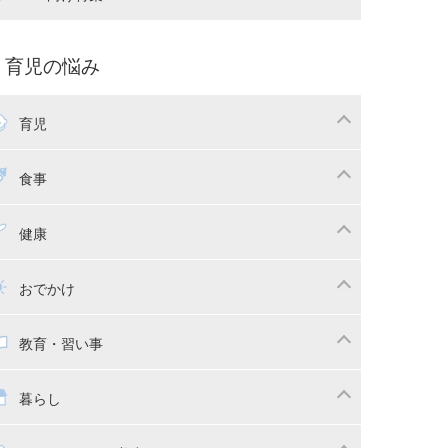
娠中の補助金・費用
双子
痛・出産
命名・名づけ
パ向け特集
育児の悩み
コー写真
マタニティウェア
後ダイエット
育児
娠
ちゃんのお世話
授乳・母乳育児
食事
かしつけ
断乳・卒乳
乳食
幼児食
健康
イトレ
育児グッズ
幼児健診・予防接種
子供の病気・怪我
おでかけ
供とおでかけ
ベビーカー
教育・習い事
っこ紐
育・習い事
子供の成長
暮らし
稚園
保育園