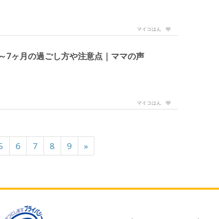
マイコはん
～7ヶ月の過ごし方や注意点｜ママの声
マイコはん
5
6
7
8
9
»