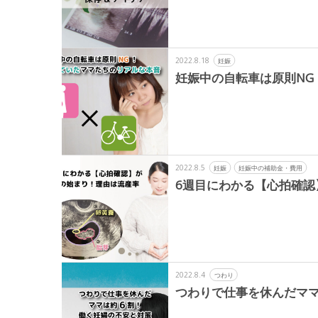
2022.8.18
妊娠
妊娠中の自転車は原則NG
2022.8.5
妊娠
妊娠中の補助金・費用
6週目にわかる【心拍確認
2022.8.4
つわり
つわりで仕事を休んだママ