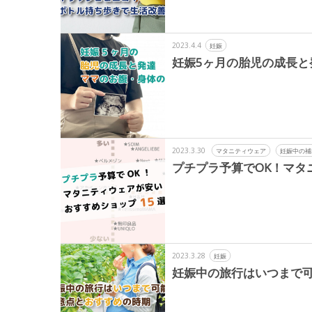
2023.4.4
妊娠
妊娠5ヶ月の胎児の成長と
2023.3.30
マタニティウェア
妊娠中の補
プチプラ予算でOK！マタ
2023.3.28
妊娠
妊娠中の旅行はいつまで