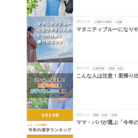
2023.3.27
妊娠中の病気
妊娠
マタニティブルーになりや
2023.2.9
出産準備
陣痛・出産
こんな人は注意！里帰り
2023.1.2
陣痛・出産
妊娠
ママ・パパが選ぶ「今年の