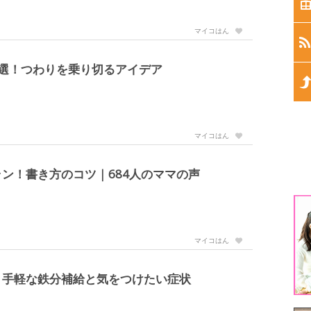
生
マイコはん
生
選！つわりを乗り切るアイデア
生
生
マイコはん
生
ン！書き方のコツ｜684人のママの声
1
3
マイコはん
5
！手軽な鉄分補給と気をつけたい症状