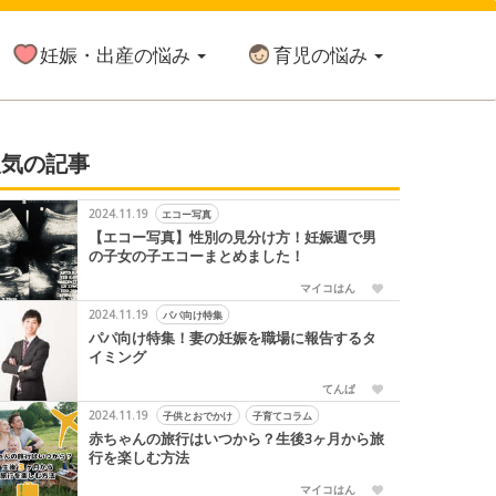
妊娠・出産の悩み
育児の悩み
人気の記事
2024.11.19
エコー写真
【エコー写真】性別の見分け方！妊娠週で男
の子女の子エコーまとめました！
マイコはん
2024.11.19
パパ向け特集
パパ向け特集！妻の妊娠を職場に報告するタ
イミング
てんぱ
2024.11.19
子供とおでかけ
子育てコラム
赤ちゃんの旅行はいつから？生後3ヶ月から旅
行を楽しむ方法
マイコはん