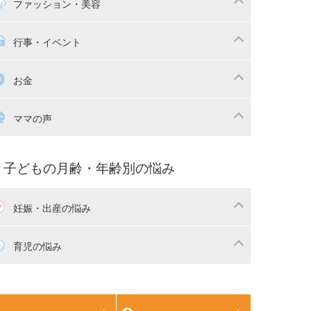
マの日常
時短家事
ファッション・美容
本
おもちゃ・あそび
族関係・夫婦関係
収納・整理術
供の服・ファッション
行事・イベント
除
画
子供のお祝い・行事
お金
産祝い・内祝い
宅購入
育児中の補助金・費用
ママの声
マの仕事（保活・復職）
家計管理・マネー
育てコラム
子育ての悩み・不安
子どもの月齢・年齢別の悩み
妊娠・出産の悩み
活
妊娠初期（0～4ヶ月）
育児の悩み
娠中期（5～7ヶ月）
妊娠後期（8ヶ月〜出産）
生児
生後1ヶ月