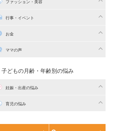
マの日常
時短家事
ファッション・美容
本
おもちゃ・あそび
族関係・夫婦関係
収納・整理術
供の服・ファッション
行事・イベント
除
画
子供のお祝い・行事
お金
産祝い・内祝い
宅購入
育児中の補助金・費用
ママの声
マの仕事（保活・復職）
家計管理・マネー
育てコラム
子育ての悩み・不安
子どもの月齢・年齢別の悩み
妊娠・出産の悩み
活
妊娠初期（0～4ヶ月）
育児の悩み
娠中期（5～7ヶ月）
妊娠後期（8ヶ月〜出産）
生児
生後1ヶ月