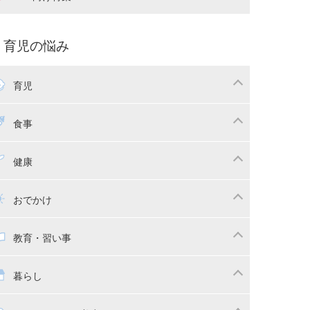
娠中の補助金・費用
双子
痛・出産
命名・名づけ
パ向け特集
育児の悩み
コー写真
マタニティウェア
後ダイエット
育児
娠
ちゃんのお世話
授乳・母乳育児
食事
かしつけ
断乳・卒乳
乳食
幼児食
健康
イトレ
育児グッズ
幼児健診・予防接種
子供の病気・怪我
おでかけ
供とおでかけ
ベビーカー
教育・習い事
っこ紐
育・習い事
子供の成長
暮らし
稚園
保育園