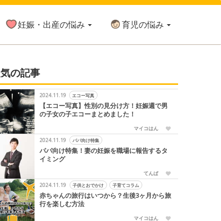
妊娠・出産の悩み
育児の悩み
人気の記事
2024.11.19
エコー写真
【エコー写真】性別の見分け方！妊娠週で男
の子女の子エコーまとめました！
マイコはん
2024.11.19
パパ向け特集
パパ向け特集！妻の妊娠を職場に報告するタ
イミング
てんぱ
2024.11.19
子供とおでかけ
子育てコラム
赤ちゃんの旅行はいつから？生後3ヶ月から旅
行を楽しむ方法
マイコはん