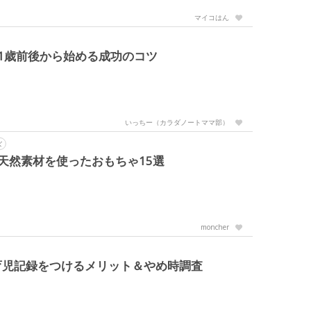
マイコはん
1歳前後から始める成功のコツ
いっちー（カラダノートママ部）
ズ
天然素材を使ったおもちゃ15選
moncher
育児記録をつけるメリット＆やめ時調査