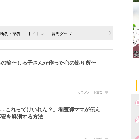
断乳・卒乳
トイトレ
育児グッズ
ちの輪〜しる子さんが作った心の拠り所〜
カラダノート運営
る…これってけいれん？」看護師ママが伝え
不安を解消する方法
つ
妊
出
カラダノート運営