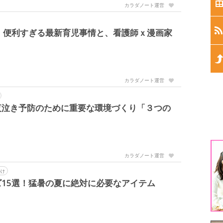
生
カラダノート運営
生
！便利すぎる最新育児事情と、看護師ｘ漫画家
生
カラダノート運営
生
夜泣き予防のために重要な環境づくり「３つの
生
1
カラダノート運営
3
かけ
15選！猛暑の夏に絶対に必要なアイテム
5