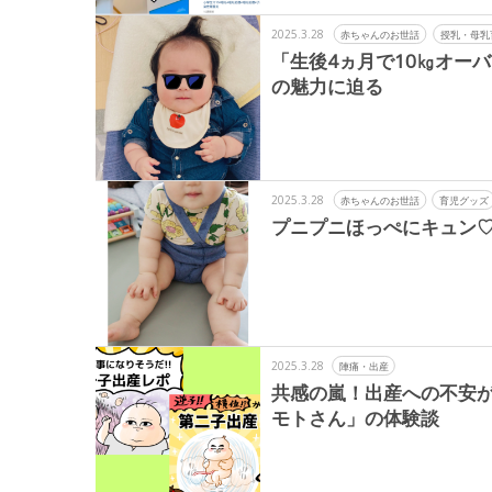
2025.3.28
赤ちゃんのお世話
授乳・母乳
「生後4ヵ月で10㎏オー
の魅力に迫る
2025.3.28
赤ちゃんのお世話
育児グッズ
プニプニほっぺにキュン♡
2025.3.28
陣痛・出産
共感の嵐！出産への不安
モトさん」の体験談