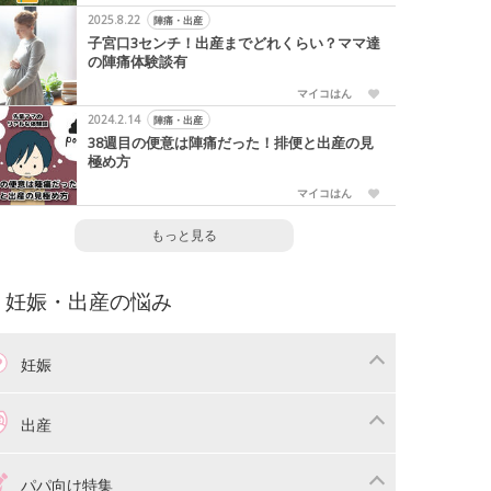
2025.8.22
陣痛・出産
子宮口3センチ！出産までどれくらい？ママ達
の陣痛体験談有
マイコはん
2024.2.14
陣痛・出産
38週目の便意は陣痛だった！排便と出産の見
極め方
マイコはん
もっと見る
妊娠・出産の悩み
妊娠
わり
妊娠中の体重管理
出産
娠中の食事
妊娠中の病気
産準備
戌の日・安産祈願
パパ向け特集