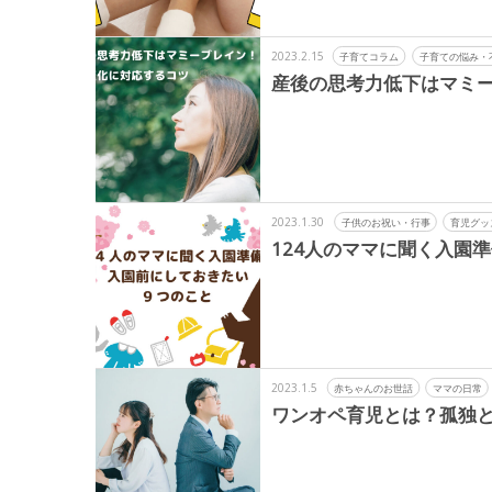
2023.2.15
子育てコラム
子育ての悩み・
産後の思考力低下はマミ
2023.1.30
子供のお祝い・行事
育児グッ
124人のママに聞く入園
2023.1.5
赤ちゃんのお世話
ママの日常
ワンオペ育児とは？孤独と