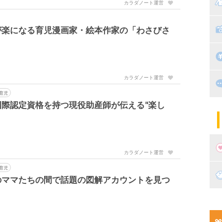
マ
カラダノート運営
絵
家
子
が楽になる育児漫画家・絵本作家の「わさびさ
掃
漫
カラダノート運営
出
住
育児
際認定資格を持つ現役助産師が伝える"楽し
マ
子
カラダノート運営
育児
妊
のママたちの間で話題の図解アカウントを見つ
妊
新