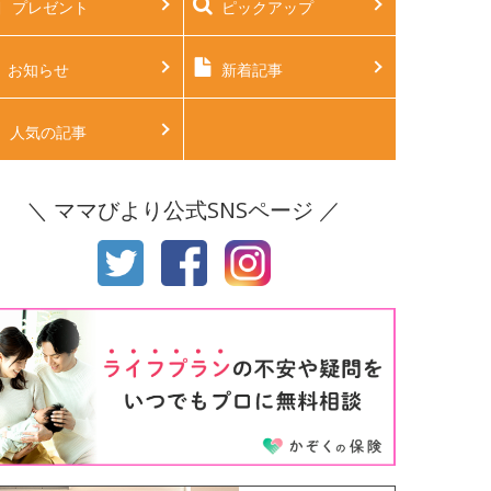
プレゼント
ピックアップ
後2ヶ月
生後3ヶ月
後4ヶ月
生後5ヶ月
お知らせ
新着記事
後6ヶ月
生後7ヶ月
人気の記事
後8ヶ月
生後9ヶ月
＼ ママびより公式SNSページ ／
後10ヶ月
生後11ヶ月
才
2才
才
4才
才
6才