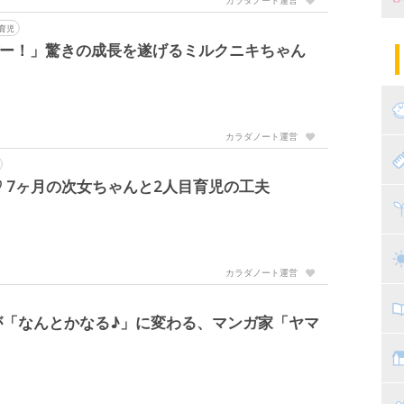
育児
妊
陣
パ
バー！」驚きの成長を遂げるミルクニキちゃん
エ
産
妊
カラダノート運営
赤
 7ヶ月の次女ちゃんと2人目育児の工夫
寝
離
ト
乳
カラダノート運営
子
が「なんとかなる♪」に変わる、マンガ家「ヤマ
抱
教
幼