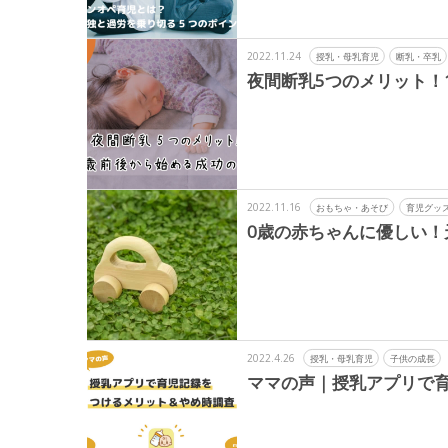
2022.11.24
授乳・母乳育児
断乳・卒乳
夜間断乳5つのメリット！
2022.11.16
おもちゃ・あそび
育児グッ
0歳の赤ちゃんに優しい！
2022.4.26
授乳・母乳育児
子供の成長
ママの声｜授乳アプリで