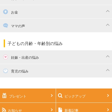
掃除
漫画
子供のお祝い・行事
お金
出産祝い・内祝い
住宅購入
育児中の補助金・費用
ママの声
ママの仕事（保活・復職）
家計管理・マネー
子育てコラム
子育ての悩み・不安
子どもの月齢・年齢別の悩み
妊娠・出産の悩み
妊活
妊娠初期（0～4ヶ月）
育児の悩み
妊娠中期（5～7ヶ月）
妊娠後期（8ヶ月〜出産）
新生児
生後1ヶ月
プレゼント
ピックアップ
生後2ヶ月
生後3ヶ月
生後4ヶ月
生後5ヶ月
お知らせ
新着記事