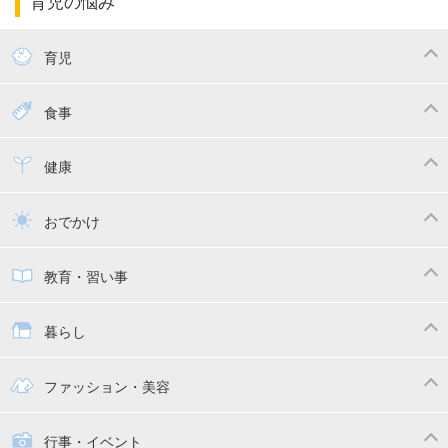
育児の悩み
エコー写真
マタニティウェア
産後ダイエット
育児
妊娠
赤ちゃんのお世話
授乳・母乳育児
食事
寝かしつけ
断乳・卒乳
離乳食
幼児食
健康
トイトレ
育児グッズ
乳幼児健診・予防接種
子供の病気・怪我
おでかけ
子供とおでかけ
ベビーカー
教育・習い事
抱っこ紐
教育・習い事
子供の成長
暮らし
幼稚園
保育園
ママの日常
時短家事
ファッション・美容
絵本
おもちゃ・あそび
家族関係・夫婦関係
収納・整理術
子供の服・ファッション
行事・イベント