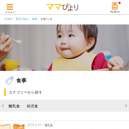
メニュー
HOME
育児の悩み
食事
生後7ヶ月
食事
カテゴリーから探す
離乳食
幼児食
2019.9.19
離乳食