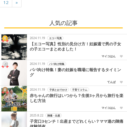
12
»
人気の記事
2024.11.19
エコー写真
【エコー写真】性別の見分け方！妊娠週で男の子女
の子エコーまとめました！
マイコはん
2024.11.19
パパ向け特集
パパ向け特集！妻の妊娠を職場に報告するタイミン
グ
てんぱ
2024.11.19
子供とおでかけ
子育てコラム
赤ちゃんの旅行はいつから？生後3ヶ月から旅行を楽
しむ方法
マイコはん
2025.8.22
陣痛・出産
子宮口3センチ！出産までどれくらい？ママ達の陣痛
体験談有