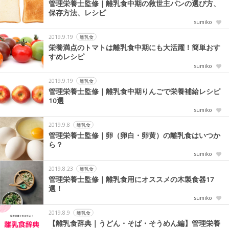
管理栄養士監修｜離乳食中期の救世主パンの選び方、
保存方法、レシピ
sumiko
2019.9.19
離乳食
栄養満点のトマトは離乳食中期にも大活躍！簡単おす
すめレシピ
sumiko
2019.9.19
離乳食
管理栄養士監修｜離乳食中期りんごで栄養補給レシピ
10選
sumiko
2019.9.8
離乳食
管理栄養士監修｜卵（卵白・卵黄）の離乳食はいつか
ら？
sumiko
2019.8.23
離乳食
管理栄養士監修｜離乳食用にオススメの木製食器17
選！
sumiko
2019.8.9
離乳食
【離乳食辞典｜うどん・そば・そうめん編】管理栄養