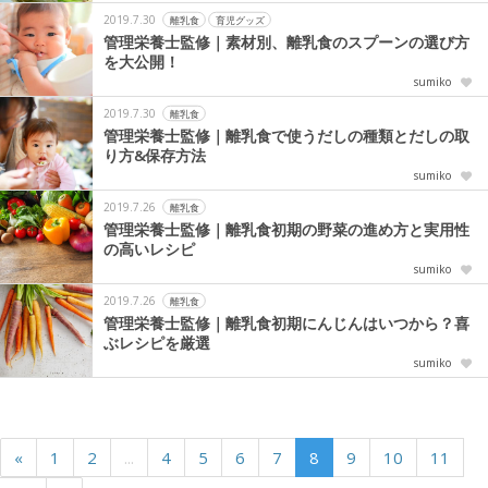
2019.7.30
離乳食
育児グッズ
管理栄養士監修｜素材別、離乳食のスプーンの選び方
を大公開！
sumiko
2019.7.30
離乳食
管理栄養士監修｜離乳食で使うだしの種類とだしの取
り方&保存方法
sumiko
2019.7.26
離乳食
管理栄養士監修｜離乳食初期の野菜の進め方と実用性
の高いレシピ
sumiko
2019.7.26
離乳食
管理栄養士監修｜離乳食初期にんじんはいつから？喜
ぶレシピを厳選
sumiko
«
1
2
...
4
5
6
7
8
9
10
11