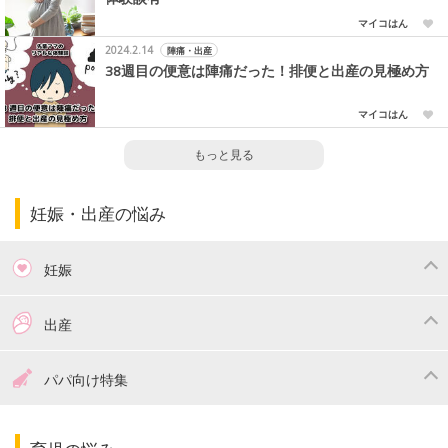
マイコはん
2024.2.14
陣痛・出産
38週目の便意は陣痛だった！排便と出産の見極め方
マイコはん
もっと見る
妊娠・出産の悩み
妊娠
つわり
妊娠中の体重管理
出産
妊娠中の食事
妊娠中の病気
出産準備
戌の日・安産祈願
パパ向け特集
妊娠中の補助金・費用
双子
陣痛・出産
命名・名づけ
パパ向け特集