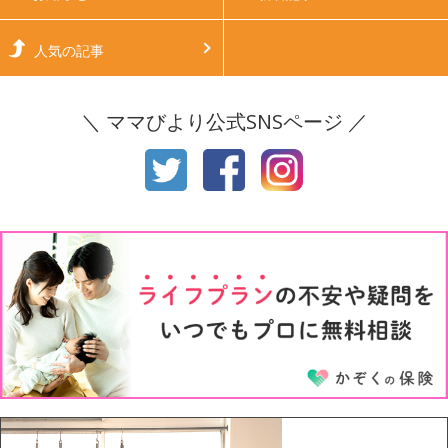
生後6ヶ月
生後7ヶ月
人気の記事
生後8ヶ月
生後9ヶ月
＼ ママびより公式SNSページ ／
生後10ヶ月
生後11ヶ月
1才
2才
3才
4才
5才
6才