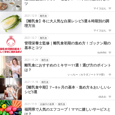
ツ
マイコはん
2021.12.9
離乳食
【離乳食】冬に大人気な白菜レシピ5選＆時期別の調
理方法
マイコはん
2021.12.7
離乳食
管理栄養士監修｜離乳食初期の進め方！ゴックン期の
基本とコツ
sumiko
2021.11.29
離乳食
離乳食におすすめのミキサー11選！選び方のポイント
は？
いっちー（カラダノートママ部）
2021.11.18
離乳食
【離乳食中期】7～8ヶ月の基本・進め方＆おいしいレ
シピ5選
ゆみお
2021.11.9
妊娠中の食事
離乳食
福岡県で人気のエフコープ！ママに嬉しいサービスと
は？