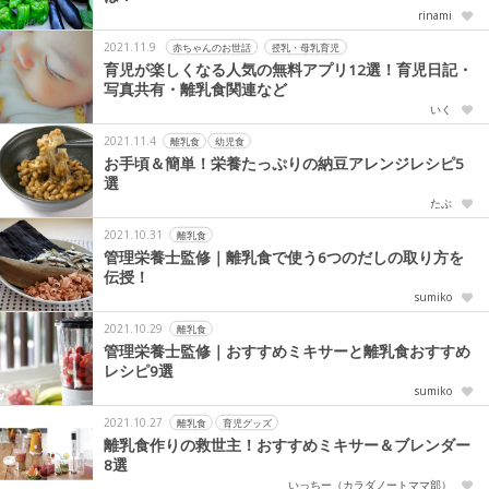
rinami
2021.11.9
赤ちゃんのお世話
授乳・母乳育児
育児が楽しくなる人気の無料アプリ12選！育児日記・
写真共有・離乳食関連など
いく
2021.11.4
離乳食
幼児食
お手頃＆簡単！栄養たっぷりの納豆アレンジレシピ5
選
たぶ
2021.10.31
離乳食
管理栄養士監修｜離乳食で使う6つのだしの取り方を
伝授！
sumiko
2021.10.29
離乳食
管理栄養士監修｜おすすめミキサーと離乳食おすすめ
レシピ9選
sumiko
2021.10.27
離乳食
育児グッズ
離乳食作りの救世主！おすすめミキサー＆ブレンダー
8選
いっちー（カラダノートママ部）