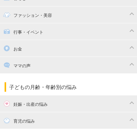
幼稚園
保育園
ママの日常
時短家事
ファッション・美容
絵本
おもちゃ・あそび
家族関係・夫婦関係
収納・整理術
子供の服・ファッション
行事・イベント
掃除
漫画
子供のお祝い・行事
お金
出産祝い・内祝い
住宅購入
育児中の補助金・費用
ママの声
ママの仕事（保活・復職）
家計管理・マネー
子育てコラム
子育ての悩み・不安
子どもの月齢・年齢別の悩み
妊娠・出産の悩み
妊活
妊娠初期（0～4ヶ月）
育児の悩み
妊娠中期（5～7ヶ月）
妊娠後期（8ヶ月〜出産）
新生児
生後1ヶ月