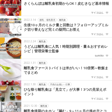
さくらんぼは離乳食初期からOK！皮むきなど基本情報
マイコはん
2022.3.14
授乳・母乳育児
離乳食
生後10ヶ月のミルク量と回数は？フォローアップミル
ク切り替えなど完ミの疑問にお答え
マイコはん
2022.2.24
離乳食
うどんは離乳食に人気！時期別調理・量＆おすすめレ
シピ｜管理栄養士監修
sumiko
2022.1.31
離乳食
離乳食ファーストバイトは米がいい！10倍粥～軟飯ま
でまとめ
マイコはん
2022.1.30
離乳食
子供のお祝い・行事
ひな祭り離乳食は「見立て」が大事！3つの見栄えポ
イント
マイコはん
2021.12.30
離乳食
離乳食後期のキホン「噛む」9～11ヶ月の進め方とコ