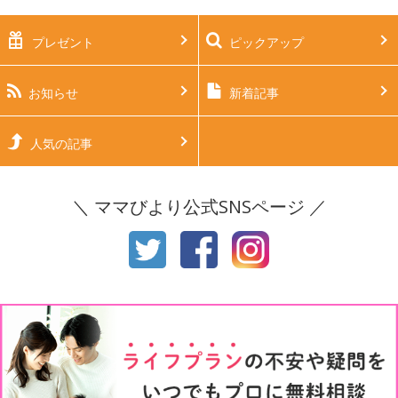
プレゼント
ピックアップ
生後2ヶ月
生後3ヶ月
生後4ヶ月
生後5ヶ月
お知らせ
新着記事
生後6ヶ月
生後7ヶ月
人気の記事
生後8ヶ月
生後9ヶ月
＼ ママびより公式SNSページ ／
生後10ヶ月
生後11ヶ月
1才
2才
3才
4才
5才
6才