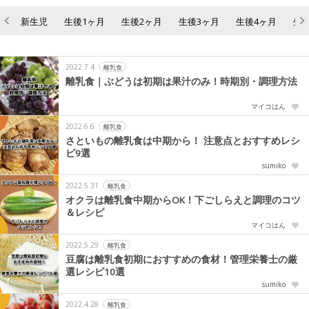
新生児
生後1ヶ月
生後2ヶ月
生後3ヶ月
生後4ヶ月
生
2022.7.4
離乳食
離乳食｜ぶどうは初期は果汁のみ！時期別・調理方法
マイコはん
2022.6.6
離乳食
さといもの離乳食は中期から！ 注意点とおすすめレシ
ピ9選
sumiko
2022.5.31
離乳食
オクラは離乳食中期からOK！下ごしらえと調理のコツ
＆レシピ
マイコはん
2022.5.29
離乳食
豆腐は離乳食初期におすすめの食材！管理栄養士の厳
選レシピ10選
sumiko
2022.4.28
離乳食