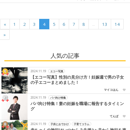
«
1
2
3
4
5
6
7
8
...
13
14
»
人気の記事
2024.11.19
エコー写真
【エコー写真】性別の見分け方！妊娠週で男の子女
の子エコーまとめました！
マイコはん
2024.11.19
パパ向け特集
パパ向け特集！妻の妊娠を職場に報告するタイミン
グ
てんぱ
2024.11.19
子供とおでかけ
子育てコラム
赤ちゃんの旅行はいつから？生後3ヶ月から旅行を楽