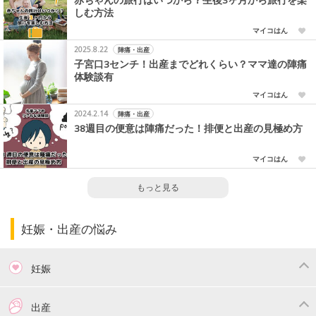
しむ方法
マイコはん
2025.8.22
陣痛・出産
子宮口3センチ！出産までどれくらい？ママ達の陣痛
体験談有
マイコはん
2024.2.14
陣痛・出産
38週目の便意は陣痛だった！排便と出産の見極め方
マイコはん
もっと見る
妊娠・出産の悩み
妊娠
つわり
妊娠中の体重管理
出産