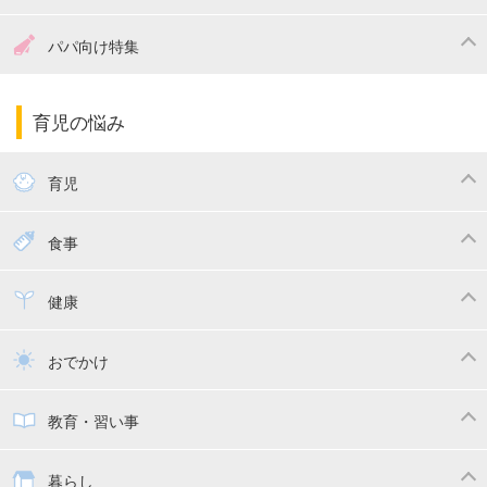
妊娠中の食事
妊娠中の病気
出産準備
戌の日・安産祈願
パパ向け特集
妊娠中の補助金・費用
双子
陣痛・出産
命名・名づけ
パパ向け特集
育児の悩み
エコー写真
マタニティウェア
産後ダイエット
育児
妊娠
赤ちゃんのお世話
授乳・母乳育児
食事
寝かしつけ
断乳・卒乳
離乳食
幼児食
健康
トイトレ
育児グッズ
乳幼児健診・予防接種
子供の病気・怪我
おでかけ
子供とおでかけ
ベビーカー
教育・習い事
抱っこ紐
教育・習い事
子供の成長
暮らし