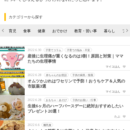
カテゴリーから探す
育児
食事
健康
おでかけ
教育・習い事
暮らし
ファ
2022.6.30
子育てコラム
子育ての悩み・不安
産後に生理痛が重くなるのは3割！原因と対策｜ママ
たちの生理事情
マイコはん
2022.6.28
赤ちゃんのお世話
子供の病気・怪我
オムツかぶれはワセリンで予防！おうちケア＆人気の
市販薬3選
マイコはん
2022.6.28
おもちゃ・あそび
子供のお祝い・行事
生後6ヶ月のハーフバースデーに絶対おすすめしたい
プレゼント20選！
たぶ
2022.6.6
離乳食