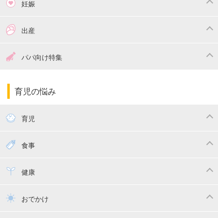
妊娠
つわり
妊娠中の体重管理
出産
妊娠中の食事
妊娠中の病気
出産準備
戌の日・安産祈願
パパ向け特集
妊娠中の補助金・費用
双子
陣痛・出産
命名・名づけ
パパ向け特集
育児の悩み
エコー写真
マタニティウェア
産後ダイエット
育児
妊娠
赤ちゃんのお世話
授乳・母乳育児
食事
寝かしつけ
断乳・卒乳
離乳食
幼児食
健康
トイトレ
育児グッズ
乳幼児健診・予防接種
子供の病気・怪我
おでかけ