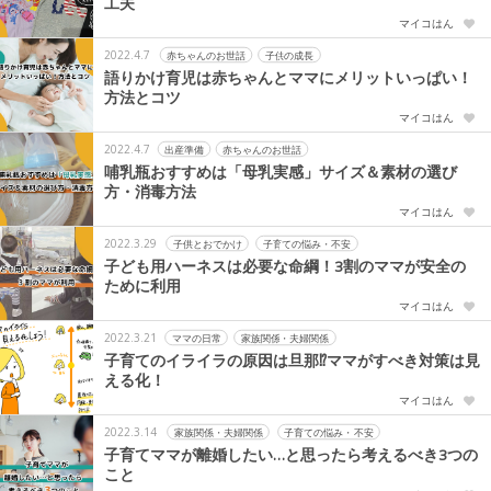
工夫
マイコはん
2022.4.7
赤ちゃんのお世話
子供の成長
語りかけ育児は赤ちゃんとママにメリットいっぱい！
方法とコツ
マイコはん
2022.4.7
出産準備
赤ちゃんのお世話
哺乳瓶おすすめは「母乳実感」サイズ＆素材の選び
方・消毒方法
マイコはん
2022.3.29
子供とおでかけ
子育ての悩み・不安
子ども用ハーネスは必要な命綱！3割のママが安全の
ために利用
マイコはん
2022.3.21
ママの日常
家族関係・夫婦関係
子育てのイライラの原因は旦那⁉ママがすべき対策は見
える化！
マイコはん
2022.3.14
家族関係・夫婦関係
子育ての悩み・不安
子育てママが離婚したい…と思ったら考えるべき3つの
こと