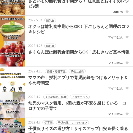
さといもの離乳食は中期から！ 注意点とおすすめレシ
ピ9選
sumiko
2022.5.31
離乳食
オクラは離乳食中期からOK！下ごしらえと調理のコツ
＆レシピ
マイコはん
2022.4.28
離乳食
さくらんぼは離乳食初期からOK！皮むきなど基本情報
マイコはん
2022.4.26
授乳・母乳育児
子供の成長
ママの声｜授乳アプリで育児記録をつけるメリット＆
やめ時調査
マイコはん
2022.4.7
子供の病気・怪我
子育てコラム
幼児のマスク着用、6割の親が不安を感じている｜コ
ロナでの子育て
マイコはん
2022.4.7
保育園
子供の服・ファッション
子供服サイズの選び方！サイズアップ目安＆長く着る