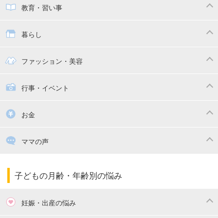
子供とおでかけ
ベビーカー
教育・習い事
抱っこ紐
教育・習い事
子供の成長
暮らし
幼稚園
保育園
ママの日常
時短家事
ファッション・美容
絵本
おもちゃ・あそび
家族関係・夫婦関係
収納・整理術
子供の服・ファッション
行事・イベント
掃除
漫画
子供のお祝い・行事
お金
出産祝い・内祝い
住宅購入
育児中の補助金・費用
ママの声
ママの仕事（保活・復職）
家計管理・マネー
子育てコラム
子育ての悩み・不安
子どもの月齢・年齢別の悩み
妊娠・出産の悩み