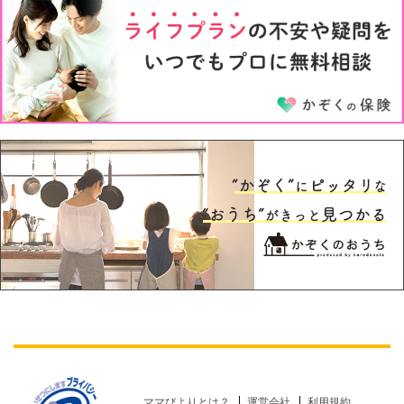
5才
6才
ママびよりとは？
運営会社
利用規約