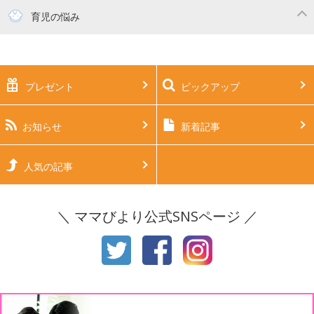
妊活
妊娠初期（0～4ヶ月）
育児の悩み
妊娠中期（5～7ヶ月）
妊娠後期（8ヶ月〜出産）
新生児
生後1ヶ月
プレゼント
ピックアップ
生後2ヶ月
生後3ヶ月
生後4ヶ月
生後5ヶ月
お知らせ
新着記事
生後6ヶ月
生後7ヶ月
人気の記事
生後8ヶ月
生後9ヶ月
＼ ママびより公式SNSページ ／
生後10ヶ月
生後11ヶ月
1才
2才
3才
4才