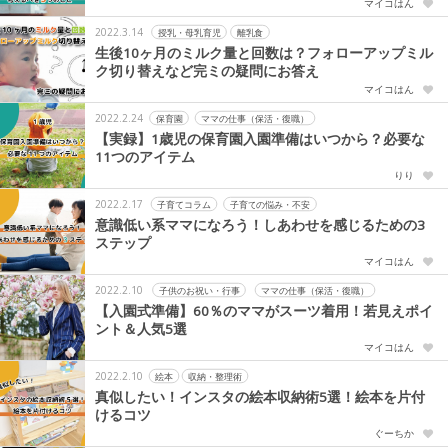
マイコはん
2022.3.14
授乳・母乳育児
離乳食
生後10ヶ月のミルク量と回数は？フォローアップミル
ク切り替えなど完ミの疑問にお答え
マイコはん
2022.2.24
保育園
ママの仕事（保活・復職）
【実録】1歳児の保育園入園準備はいつから？必要な
11つのアイテム
りり
2022.2.17
子育てコラム
子育ての悩み・不安
意識低い系ママになろう！しあわせを感じるための3
ステップ
マイコはん
2022.2.10
子供のお祝い・行事
ママの仕事（保活・復職）
【入園式準備】60％のママがスーツ着用！若見えポイ
ント＆人気5選
マイコはん
2022.2.10
絵本
収納・整理術
真似したい！インスタの絵本収納術5選！絵本を片付
けるコツ
ぐーちか