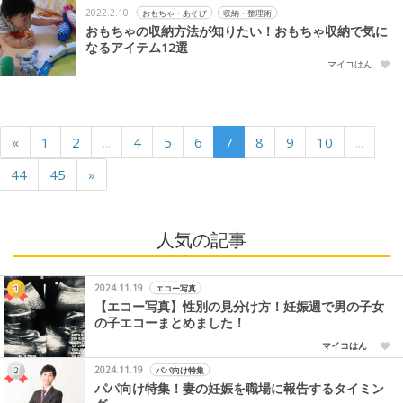
2022.2.10
おもちゃ・あそび
収納・整理術
おもちゃの収納方法が知りたい！おもちゃ収納で気に
なるアイテム12選
マイコはん
«
1
2
...
4
5
6
7
8
9
10
...
44
45
»
人気の記事
2024.11.19
エコー写真
【エコー写真】性別の見分け方！妊娠週で男の子女
の子エコーまとめました！
マイコはん
2024.11.19
パパ向け特集
パパ向け特集！妻の妊娠を職場に報告するタイミン