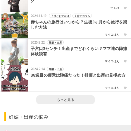
グ
てんぱ
2024.11.19
子供とおでかけ
子育てコラム
赤ちゃんの旅行はいつから？生後3ヶ月から旅行を楽
しむ方法
マイコはん
2025.8.22
陣痛・出産
子宮口3センチ！出産までどれくらい？ママ達の陣痛
体験談有
マイコはん
2024.2.14
陣痛・出産
38週目の便意は陣痛だった！排便と出産の見極め方
マイコはん
もっと見る
妊娠・出産の悩み