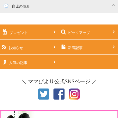
妊活
妊娠初期（0～4ヶ月）
育児の悩み
妊娠中期（5～7ヶ月）
妊娠後期（8ヶ月〜出産）
新生児
生後1ヶ月
プレゼント
ピックアップ
生後2ヶ月
生後3ヶ月
生後4ヶ月
生後5ヶ月
お知らせ
新着記事
生後6ヶ月
生後7ヶ月
人気の記事
生後8ヶ月
生後9ヶ月
＼ ママびより公式SNSページ ／
生後10ヶ月
生後11ヶ月
1才
2才
3才
4才