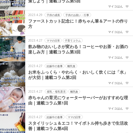
策しよう｜連載コラム第5回
マイコはん
2023.4.29
子供の成長
子供のお祝い・行事
ファーストカット記念に！赤ちゃん筆＆アートの作り
方
マイコはん
2023.4.27
ママの日常
子育てコラム
飲み物のおいしさが変わる！コーヒーやお茶・お酒の
楽しみ方｜連載コラム第3回
マイコはん
2023.4.27
妊娠中の食事
離乳食
お米をふっくら・やわらく・おいしく炊くには「水」
が大切｜連載コラム第2回
マイコはん
2023.4.27
授乳・母乳育児
離乳食
赤ちゃんの育児にウォーターサーバーがおすすめな理
由｜連載コラム第1回
マイコはん
2023.4.27
妊娠中の食事
ママの日常
スタイリッシュ＆エコ！マイボトル持ち歩きで生活改
善｜連載コラム第4回