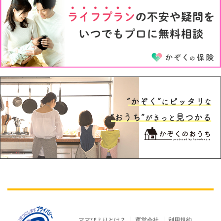
5才
6才
ママびよりとは？
運営会社
利用規約