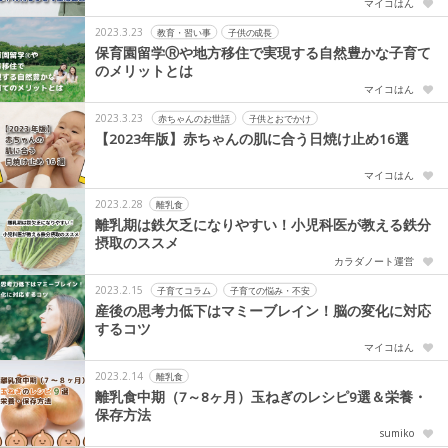
マイコはん
2023.3.23
教育・習い事
子供の成長
保育園留学Ⓡや地方移住で実現する自然豊かな子育て
のメリットとは
マイコはん
2023.3.23
赤ちゃんのお世話
子供とおでかけ
【2023年版】赤ちゃんの肌に合う日焼け止め16選
マイコはん
2023.2.28
離乳食
離乳期は鉄欠乏になりやすい！小児科医が教える鉄分
摂取のススメ
カラダノート運営
2023.2.15
子育てコラム
子育ての悩み・不安
産後の思考力低下はマミーブレイン！脳の変化に対応
するコツ
マイコはん
2023.2.14
離乳食
離乳食中期（7～8ヶ月）玉ねぎのレシピ9選＆栄養・
保存方法
sumiko