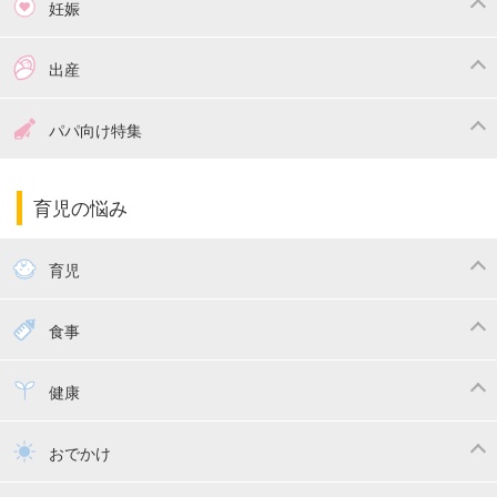
妊娠
つわり
妊娠中の体重管理
出産
妊娠中の食事
妊娠中の病気
出産準備
戌の日・安産祈願
パパ向け特集
妊娠中の補助金・費用
双子
陣痛・出産
命名・名づけ
パパ向け特集
育児の悩み
エコー写真
マタニティウェア
産後ダイエット
育児
妊娠
赤ちゃんのお世話
授乳・母乳育児
食事
寝かしつけ
断乳・卒乳
離乳食
幼児食
健康
トイトレ
育児グッズ
乳幼児健診・予防接種
子供の病気・怪我
おでかけ