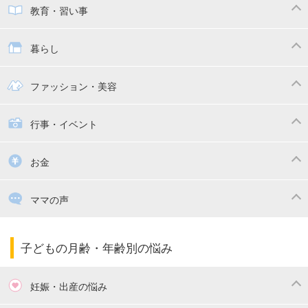
子供とおでかけ
ベビーカー
教育・習い事
抱っこ紐
教育・習い事
子供の成長
暮らし
幼稚園
保育園
ママの日常
時短家事
ファッション・美容
絵本
おもちゃ・あそび
家族関係・夫婦関係
収納・整理術
子供の服・ファッション
行事・イベント
掃除
漫画
子供のお祝い・行事
お金
出産祝い・内祝い
住宅購入
育児中の補助金・費用
ママの声
ママの仕事（保活・復職）
家計管理・マネー
子育てコラム
子育ての悩み・不安
子どもの月齢・年齢別の悩み
妊娠・出産の悩み