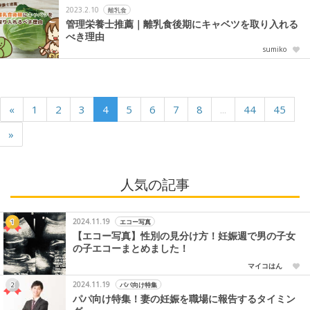
2023.2.10
離乳食
管理栄養士推薦｜離乳食後期にキャベツを取り入れる
べき理由
sumiko
«
1
2
3
4
5
6
7
8
...
44
45
»
人気の記事
2024.11.19
エコー写真
【エコー写真】性別の見分け方！妊娠週で男の子女
の子エコーまとめました！
マイコはん
2024.11.19
パパ向け特集
パパ向け特集！妻の妊娠を職場に報告するタイミン