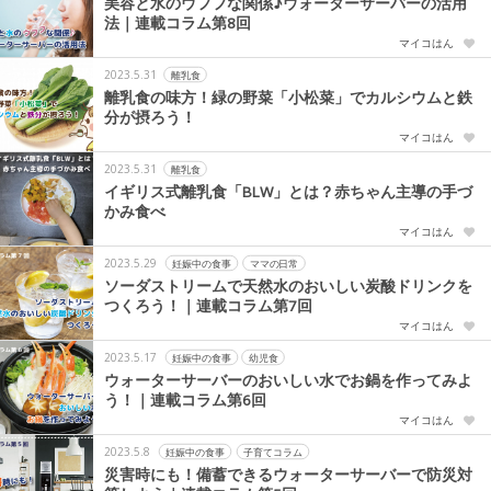
美容と水のウフフな関係♪ウォーターサーバーの活用
法｜連載コラム第8回
マイコはん
2023.5.31
離乳食
離乳食の味方！緑の野菜「小松菜」でカルシウムと鉄
分が摂ろう！
マイコはん
2023.5.31
離乳食
イギリス式離乳食「BLW」とは？赤ちゃん主導の手づ
かみ食べ
マイコはん
2023.5.29
妊娠中の食事
ママの日常
ソーダストリームで天然水のおいしい炭酸ドリンクを
つくろう！｜連載コラム第7回
マイコはん
2023.5.17
妊娠中の食事
幼児食
ウォーターサーバーのおいしい水でお鍋を作ってみよ
う！｜連載コラム第6回
マイコはん
2023.5.8
妊娠中の食事
子育てコラム
災害時にも！備蓄できるウォーターサーバーで防災対