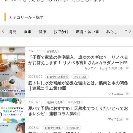
カテゴリーから探す
育児
食事
健康
おでかけ
教育・習い事
暮らし
ファ
2023.7.13
住宅購入
「子育て家族の住宅購入、成功のカギは？」リノベる
がお答えします！ リノベる宮川さん×カラダノートFP
カラダノートかぞくのおうち
2023.6.22
妊娠中の体重管理
ママの日常
筋トレに水分補給が必要な理由とは。筋肉と水の関係
｜連載コラム第10回
マイコはん
2023.6.15
妊娠中の食事
ママの日常
夏バテ予防におすすめ！天然水でつくりたいとってお
きレシピ｜連載コラム第9回
マイコはん
2023.6.1
妊娠中の食事
ママの日常