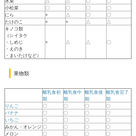
水菜
△
△
〇
〇
小松菜
〇
〇
〇
〇
にら
×
△
〇
〇
たけのこ
×
×
△
△
キノコ類
（シイタケ
・しめじ
×
△
△
〇
・えのき
・まいたけなど）
果物類
離乳食初
離乳食中
離乳食後
離乳食完了
期
期
期
期
りんご
〇
〇
〇
〇
バナナ
〇
〇
〇
〇
いちご
〇
〇
〇
〇
みかん・オレンジ
〇
〇
〇
〇
メロン
〇
〇
〇
〇