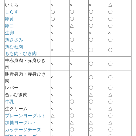
いくら
×
×
×
△
しらす
〇
〇
〇
〇
卵黄
〇
〇
〇
〇
卵白
×
△
〇
〇
生卵
×
×
×
×
鶏ささみ
×
〇
〇
〇
鶏むね肉
×
△
〇
〇
もも肉・ひき肉
牛赤身肉・赤身ひき
×
×
〇
〇
肉
豚赤身肉・赤身ひき
×
×
〇
〇
肉
レバー
×
×
〇
〇
合いびき肉
×
×
△
△
牛乳
×
〇
〇
〇
生クリーム
×
×
×
△
プレーンヨーグルト
△
〇
〇
〇
加糖ヨーグルト
×
△
△
△
カッテージチーズ
×
〇
〇
〇