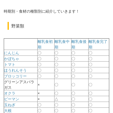
時期別・食材の種類別に紹介していきます！
野菜類
離乳食初
離乳食中
離乳食後
離乳食完了
期
期
期
期
にんじん
〇
〇
〇
〇
かぼちゃ
〇
〇
〇
〇
トマト
〇
〇
〇
〇
ほうれんそう
〇
〇
〇
〇
ブロッコリー
〇
〇
〇
〇
グリーンアスパラ
×
〇
〇
〇
ガス
オクラ
×
〇
〇
〇
ピーマン
×
△
〇
〇
玉ねぎ
〇
〇
〇
〇
大根
〇
〇
〇
〇