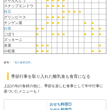
さやえんどう
■
■
■
■
スナップエンドウ
■
■
■
■
枝豆
■
■
■
■
グリンピース
■
■
■
■
チンゲン菜
■
■
■
■
■
白菜
■
■
■
■
ごぼう
■
■
■
■
■
■
■
ズッキーニ
水菜
■
■
■
■
小松菜
■
■
■
■
■
参考：
「旬の食材百科」
季節行事を取り入れた離乳食も食育になる
上記の旬の食材の他に、季節を楽しむ食事として年中行事に
基づいたメニューも！
おせち料理①
おせち料理②