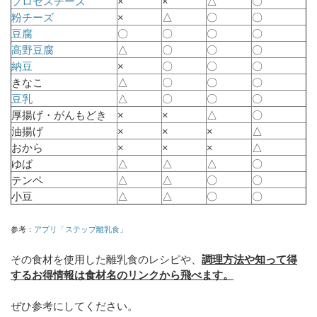
プロセスチーズ
×
×
△
〇
粉チーズ
×
△
〇
〇
豆腐
〇
〇
〇
〇
高野豆腐
△
〇
〇
〇
納豆
×
〇
〇
〇
きなこ
△
〇
〇
〇
豆乳
△
〇
〇
〇
厚揚げ・がんもどき
×
×
△
〇
油揚げ
×
×
×
△
おから
×
×
×
△
ゆば
△
△
△
〇
テンペ
△
△
〇
〇
小豆
△
△
〇
〇
参考：
アプリ「ステップ離乳食」
その食材を使用した離乳食のレシピや、
調理方法や知って得
するお得情報は食材名のリンクから飛べます。
ぜひ参考にしてください。