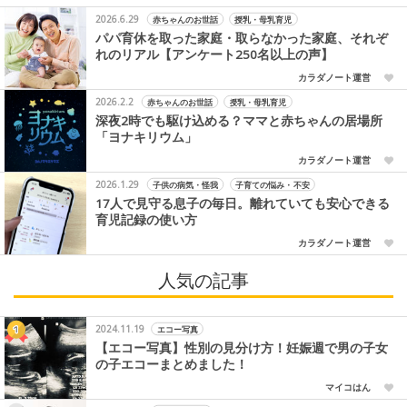
2026.6.29
赤ちゃんのお世話
授乳・母乳育児
パパ育休を取った家庭・取らなかった家庭、それぞ
れのリアル【アンケート250名以上の声】
カラダノート運営
2026.2.2
赤ちゃんのお世話
授乳・母乳育児
深夜2時でも駆け込める？ママと赤ちゃんの居場所
「ヨナキリウム」
カラダノート運営
2026.1.29
子供の病気・怪我
子育ての悩み・不安
17人で見守る息子の毎日。離れていても安心できる
育児記録の使い方
カラダノート運営
人気の記事
2024.11.19
エコー写真
【エコー写真】性別の見分け方！妊娠週で男の子女
の子エコーまとめました！
マイコはん