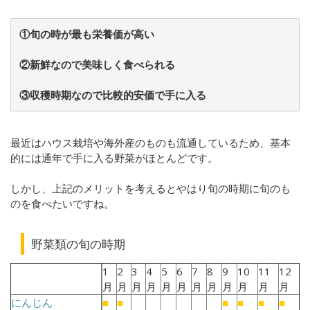
①旬の時が最も栄養価が高い
②新鮮なので美味しく食べられる
③収穫時期なので比較的安価で手に入る
最近はハウス栽培や海外産のものも流通しているため、基本
的には通年で手に入る野菜がほとんどです。
しかし、上記のメリットを考えるとやはり旬の時期に旬のも
のを食べたいですね。
野菜類の旬の時期
1
2
3
4
5
6
7
8
9
10
11
12
月
月
月
月
月
月
月
月
月
月
月
月
にんじん
■
■
■
■
■
■