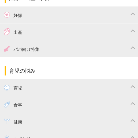
妊娠
つわり
妊娠中の体重管理
出産
妊娠中の食事
妊娠中の病気
出産準備
戌の日・安産祈願
パパ向け特集
妊娠中の補助金・費用
双子
陣痛・出産
命名・名づけ
パパ向け特集
育児の悩み
エコー写真
マタニティウェア
産後ダイエット
育児
妊娠
赤ちゃんのお世話
授乳・母乳育児
食事
寝かしつけ
断乳・卒乳
離乳食
幼児食
健康
トイトレ
育児グッズ
乳幼児健診・予防接種
子供の病気・怪我