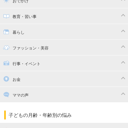
おでかけ
子供とおでかけ
ベビーカー
教育・習い事
抱っこ紐
教育・習い事
子供の成長
暮らし
幼稚園
保育園
ママの日常
時短家事
ファッション・美容
絵本
おもちゃ・あそび
家族関係・夫婦関係
収納・整理術
子供の服・ファッション
行事・イベント
掃除
漫画
子供のお祝い・行事
お金
出産祝い・内祝い
住宅購入
育児中の補助金・費用
ママの声
ママの仕事（保活・復職）
家計管理・マネー
子育てコラム
子育ての悩み・不安
子どもの月齢・年齢別の悩み