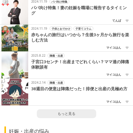
2024.11.19
パパ向け特集
パパ向け特集！妻の妊娠を職場に報告するタイミン
グ
てんぱ
2024.11.19
子供とおでかけ
子育てコラム
赤ちゃんの旅行はいつから？生後3ヶ月から旅行を楽
しむ方法
マイコはん
2025.8.22
陣痛・出産
子宮口3センチ！出産までどれくらい？ママ達の陣痛
体験談有
マイコはん
2024.2.14
陣痛・出産
38週目の便意は陣痛だった！排便と出産の見極め方
マイコはん
もっと見る
妊娠・出産の悩み