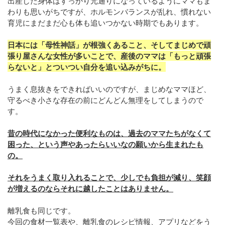
出産した身体はすっかり元通りになっているようにママもま
わりも思いがちですが、ホルモンバランスが乱れ、慣れない
育児にまだまだ心も体も追いつかない時期でもあります。
日本には「母性神話」が根強くあること、そしてまじめで頑
張り屋さんな女性が多いことで、産後のママは「もっと頑張
らないと」とついつい自分を追い込みがちに。
うまく息抜きをできればいいのですが、まじめなママほど、
守るべき小さな存在の前にどんどん無理をしてしまうので
す。
昔の時代になかった便利なものは、過去のママたちがなくて
困った、という声やあったらいいなの願いから生まれたも
の。
それをうまく取り入れることで、少しでも負担が減り、笑顔
が増えるのならそれに越したことはありません。
離乳食も同じです。
今回の食材一覧表や、離乳食のレシピ情報、アプリなどをう