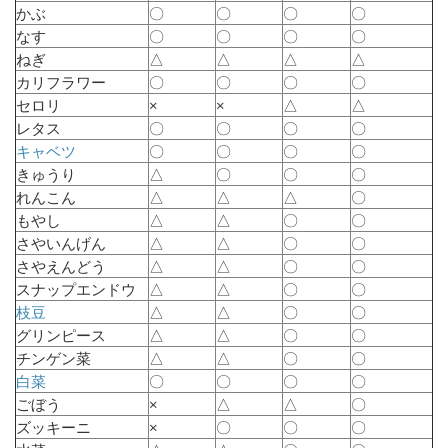
かぶ
〇
〇
〇
〇
なす
〇
〇
〇
〇
ねぎ
△
△
△
△
カリフラワー
〇
〇
〇
〇
セロリ
×
×
△
△
レタス
〇
〇
〇
〇
キャベツ
〇
〇
〇
〇
きゅうり
△
〇
〇
〇
れんこん
△
△
△
〇
もやし
△
△
〇
〇
さやいんげん
△
△
〇
〇
さやえんどう
△
△
〇
〇
スナップエンドウ
△
△
〇
〇
枝豆
△
△
〇
〇
グリンピース
△
△
〇
〇
チンゲン菜
△
△
〇
〇
白菜
〇
〇
〇
〇
ごぼう
×
△
△
〇
ズッキーニ
×
〇
〇
〇