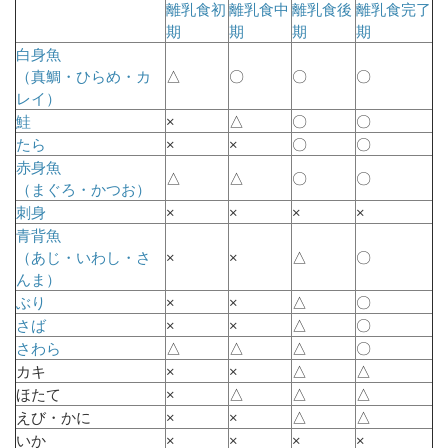
離乳食初
離乳食中
離乳食後
離乳食完了
期
期
期
期
白身魚
（真鯛・ひらめ・カ
△
〇
〇
〇
レイ）
鮭
×
△
〇
〇
たら
×
×
〇
〇
赤身魚
△
△
〇
〇
（まぐろ・かつお）
刺身
×
×
×
×
青背魚
（あじ・いわし・さ
×
×
△
〇
んま）
ぶり
×
×
△
〇
さば
×
×
△
〇
さわら
△
△
△
〇
カキ
×
×
△
△
ほたて
×
△
△
△
えび・かに
×
×
△
△
いか
×
×
×
×