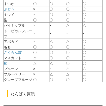
すいか
〇
〇
〇
〇
ぶどう
×
〇
〇
〇
キウイ
×
〇
〇
〇
梨
〇
〇
〇
〇
パイナップル
×
×
△
△
トロピカルフルー
×
×
×
×
ツ
アボカド
×
△
△
〇
もも
〇
〇
〇
〇
さくらんぼ
〇
〇
〇
〇
マスカット
△
〇
〇
〇
柿
△
△
〇
〇
プルーン
×
×
△
△
ブルーベリー
×
△
△
〇
グレープフルーツ
〇
〇
〇
〇
たんぱく質類