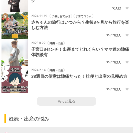
グ
てんぱ
2024.11.19
子供とおでかけ
子育てコラム
赤ちゃんの旅行はいつから？生後3ヶ月から旅行を楽
しむ方法
マイコはん
2025.8.22
陣痛・出産
子宮口3センチ！出産までどれくらい？ママ達の陣痛
体験談有
マイコはん
2024.2.14
陣痛・出産
38週目の便意は陣痛だった！排便と出産の見極め方
マイコはん
もっと見る
妊娠・出産の悩み