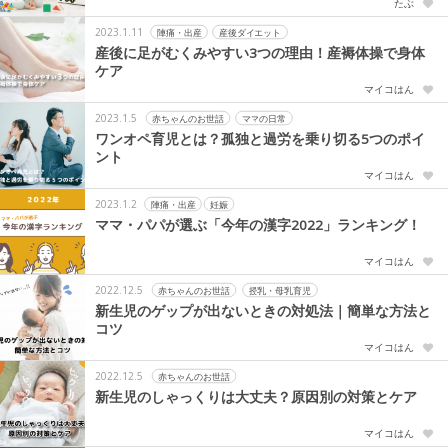
たぶ
2023.1.11
陣痛・出産
産後ダイエット
産後に足がむくみやすい3つの理由！産褥体操で身体
ケア
マイコはん
2023.1.5
赤ちゃんのお世話
ママの日常
ワンオペ育児とは？孤独と過労を乗り切る5つのポイ
ント
マイコはん
2023.1.2
陣痛・出産
妊娠
ママ・パパが選ぶ「今年の漢字2022」ランキング！
マイコはん
2022.12.5
赤ちゃんのお世話
授乳・母乳育児
新生児のゲップが出ないときの対処法｜簡単な方法と
コツ
マイコはん
2022.12.5
赤ちゃんのお世話
新生児のしゃっくりは大丈夫？原因別の対策とケア
マイコはん