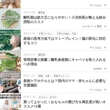
マイコはん
2023.2.28
離乳食
離乳期は鉄欠乏になりやすい！小児科医が教える鉄分
摂取のススメ
カラダノート運営
2023.2.15
子育てコラム
子育ての悩み・不安
産後の思考力低下はマミーブレイン！脳の変化に対応
するコツ
マイコはん
2023.2.10
離乳食
管理栄養士推薦｜離乳食後期にキャベツを取り入れる
べき理由
sumiko
2023.1.31
陣痛・出産
産後ダイエット
産後ケアホテルとは？現代のママ・赤ちゃんに必要な
支援施設
マイコはん
2023.1.30
おもちゃ・あそび
買ってよかった！おもちゃの選び方＆満足度が高いオ
ススメ10選