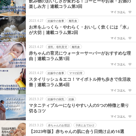
飲み物のおいしさが変わる！コーヒーやお茶・お酒の
楽しみ方｜連載コラム第3回
マイコはん
2023.4.27
妊娠中の食事
離乳食
お米をふっくら・やわらく・おいしく炊くには「水」
が大切｜連載コラム第2回
マイコはん
2023.4.27
授乳・母乳育児
離乳食
赤ちゃんの育児にウォーターサーバーがおすすめな理
由｜連載コラム第1回
マイコはん
2023.4.27
妊娠中の食事
ママの日常
スタイリッシュ＆エコ！マイボトル持ち歩きで生活改
善｜連載コラム第4回
マイコはん
2023.3.27
妊娠中の病気
妊娠
マタニティブルーになりやすい人の5つの特徴と乗り
切るコツ
マイコはん
2023.3.23
赤ちゃんのお世話
子供とおでかけ
【2023年版】赤ちゃんの肌に合う日焼け止め16選