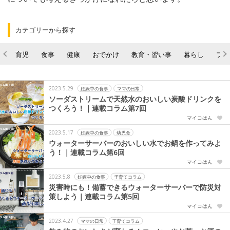
カテゴリーから探す
育児
食事
健康
おでかけ
教育・習い事
暮らし
ファ
2023.5.29
妊娠中の食事
ママの日常
ソーダストリームで天然水のおいしい炭酸ドリンクを
つくろう！｜連載コラム第7回
マイコはん
2023.5.17
妊娠中の食事
幼児食
ウォーターサーバーのおいしい水でお鍋を作ってみよ
う！｜連載コラム第6回
マイコはん
2023.5.8
妊娠中の食事
子育てコラム
災害時にも！備蓄できるウォーターサーバーで防災対
策しよう｜連載コラム第5回
マイコはん
2023.4.27
ママの日常
子育てコラム