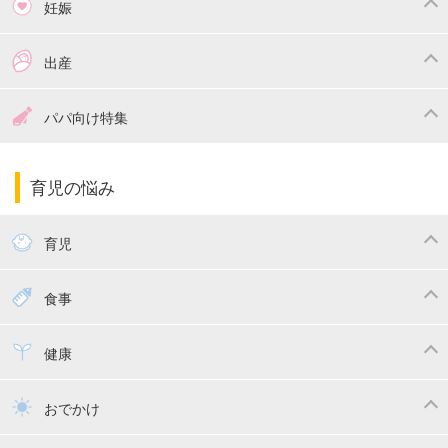
妊娠
つわり
妊娠中の体重管理
出産
妊娠中の食事
妊娠中の病気
出産準備
戌の日・安産祈願
パパ向け特集
妊娠中の補助金・費用
双子
陣痛・出産
命名・名づけ
パパ向け特集
育児の悩み
エコー写真
マタニティウェア
産後ダイエット
育児
妊娠
赤ちゃんのお世話
授乳・母乳育児
食事
寝かしつけ
断乳・卒乳
離乳食
幼児食
健康
トイトレ
育児グッズ
乳幼児健診・予防接種
子供の病気・怪我
おでかけ