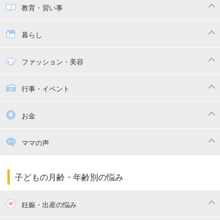
子供とおでかけ
ベビーカー
教育・習い事
抱っこ紐
教育・習い事
子供の成長
暮らし
幼稚園
保育園
ママの日常
時短家事
ファッション・美容
絵本
おもちゃ・あそび
家族関係・夫婦関係
収納・整理術
子供の服・ファッション
行事・イベント
掃除
漫画
子供のお祝い・行事
お金
出産祝い・内祝い
住宅購入
育児中の補助金・費用
ママの声
ママの仕事（保活・復職）
家計管理・マネー
子育てコラム
子育ての悩み・不安
子どもの月齢・年齢別の悩み
妊娠・出産の悩み