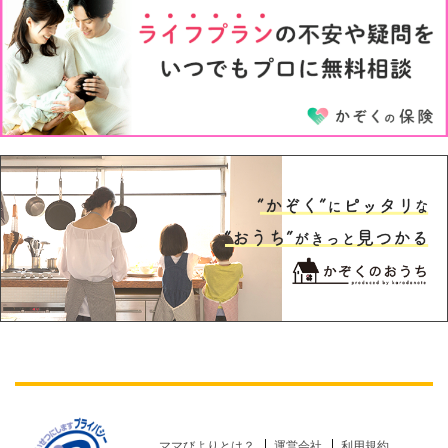
5才
6才
ママびよりとは？
運営会社
利用規約