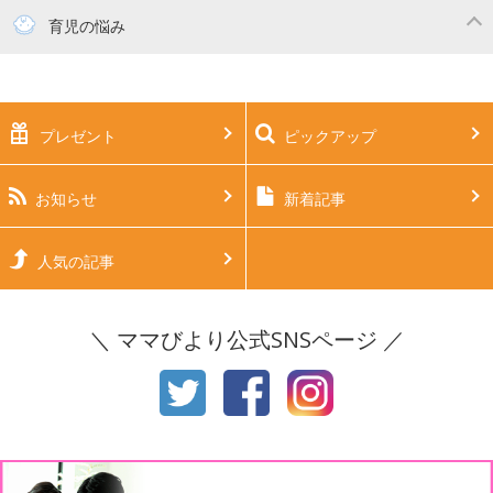
妊活
妊娠初期（0～4ヶ月）
育児の悩み
妊娠中期（5～7ヶ月）
妊娠後期（8ヶ月〜出産）
新生児
生後1ヶ月
プレゼント
ピックアップ
生後2ヶ月
生後3ヶ月
生後4ヶ月
生後5ヶ月
お知らせ
新着記事
生後6ヶ月
生後7ヶ月
人気の記事
生後8ヶ月
生後9ヶ月
＼ ママびより公式SNSページ ／
生後10ヶ月
生後11ヶ月
1才
2才
3才
4才