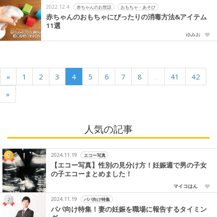
2022.12.4
赤ちゃんのお世話
おもちゃ・あそび
赤ちゃんのおもちゃにぴったりの消毒方法&アイテム
11選
ゆみお
«
1
2
3
4
5
6
7
8
...
41
42
»
人気の記事
2024.11.19
エコー写真
【エコー写真】性別の見分け方！妊娠週で男の子女
の子エコーまとめました！
マイコはん
2024.11.19
パパ向け特集
パパ向け特集！妻の妊娠を職場に報告するタイミン