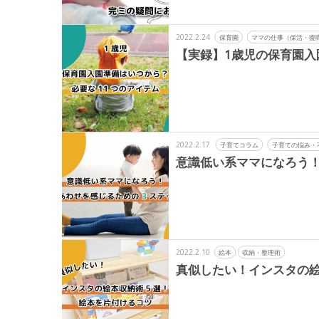
2022.2.24
保育園
ママの仕事（保活・復
【実録】1歳児の保育園入
2022.2.17
子育てコラム
子育ての悩み・
意識低い系ママになろう！
2022.2.10
絵本
収納・整理術
真似したい！インスタの絵