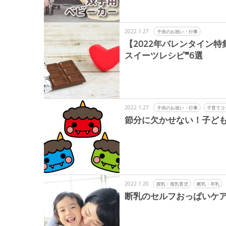
2022.1.27
子供のお祝い・行事
【2022年バレンタイン
スイーツレシピ❞6選
2022.1.27
子供のお祝い・行事
子育てコ
節分に欠かせない！子ど
2022.1.20
授乳・母乳育児
断乳・卒乳
断乳のセルフおっぱいケ