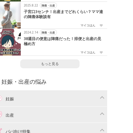
2025.8.22
陣痛・出産
子宮口3センチ！出産までどれくらい？ママ達
の陣痛体験談有
マイコはん
2024.2.14
陣痛・出産
38週目の便意は陣痛だった！排便と出産の見
極め方
マイコはん
もっと見る
妊娠・出産の悩み
妊娠
わり
妊娠中の体重管理
出産
娠中の食事
妊娠中の病気
産準備
戌の日・安産祈願
パパ向け特集