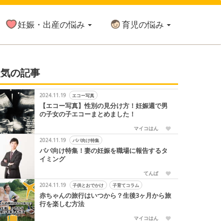
妊娠・出産の悩み
育児の悩み
人気の記事
2024.11.19
エコー写真
【エコー写真】性別の見分け方！妊娠週で男
の子女の子エコーまとめました！
マイコはん
2024.11.19
パパ向け特集
パパ向け特集！妻の妊娠を職場に報告するタ
イミング
てんぱ
2024.11.19
子供とおでかけ
子育てコラム
赤ちゃんの旅行はいつから？生後3ヶ月から旅
行を楽しむ方法
マイコはん