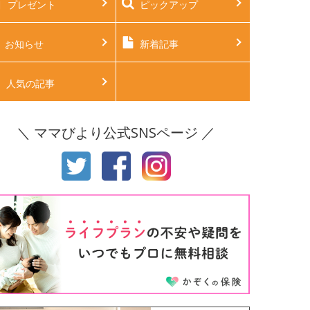
プレゼント
ピックアップ
後2ヶ月
生後3ヶ月
後4ヶ月
生後5ヶ月
お知らせ
新着記事
後6ヶ月
生後7ヶ月
人気の記事
後8ヶ月
生後9ヶ月
＼ ママびより公式SNSページ ／
後10ヶ月
生後11ヶ月
才
2才
才
4才
才
6才