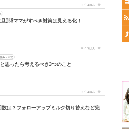
生
マイコはん
係
生
旦那⁉ママがすべき対策は見える化！
生
生
マイコはん
悩み・不安
生
と思ったら考えるべき3つのこと
1
マイコはん
3
回数は？フォローアップミルク切り替えなど完
5