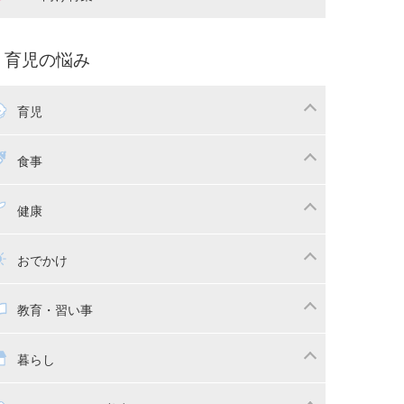
娠中の補助金・費用
双子
痛・出産
命名・名づけ
パ向け特集
育児の悩み
コー写真
マタニティウェア
後ダイエット
育児
娠
ちゃんのお世話
授乳・母乳育児
食事
かしつけ
断乳・卒乳
乳食
幼児食
健康
イトレ
育児グッズ
幼児健診・予防接種
子供の病気・怪我
おでかけ
供とおでかけ
ベビーカー
教育・習い事
っこ紐
育・習い事
子供の成長
暮らし
稚園
保育園