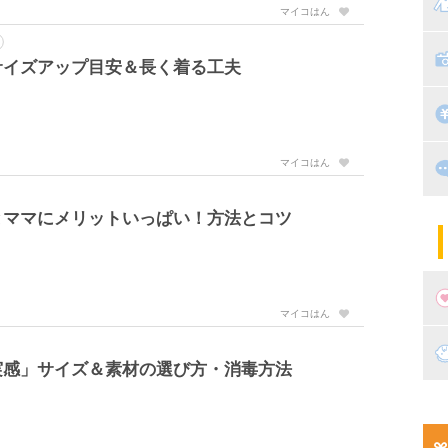
マ
マイコはん
絵
家
子
サイズアップ目安＆長く着る工夫
掃
漫
出
マイコはん
住
とママにメリットいっぱい！方法とコツ
マ
子
マイコはん
妊
実感」サイズ＆素材の選び方・消毒方法
妊
新