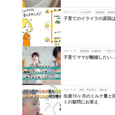
2022.3.21
ママの日常
家族関係・夫婦関
子育てのイライラの原因は
2022.3.14
家族関係・夫婦関係
子育ての
子育てママが離婚したい…
2022.3.14
授乳・母乳育児
離乳食
生後10ヶ月のミルク量と
ミの疑問にお答え