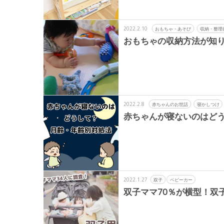
2022.2.10
おもちゃ・あそび
収納・整理
おもちゃの収納方法が知り
2022.2.8
赤ちゃんのお世話
寝かしつけ
赤ちゃんが寝ないのはど
2022.1.27
双子
ベビーカー
双子ママ70％が横型！双