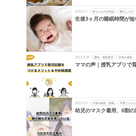
2022.6.1
赤ちゃんのお世話
寝かしつけ
生後3ヶ月の睡眠時間が
2022.4.26
授乳・母乳育児
子供の成長
ママの声｜授乳アプリで
2022.4.7
子供の病気・怪我
子育てコラム
幼児のマスク着用、6割