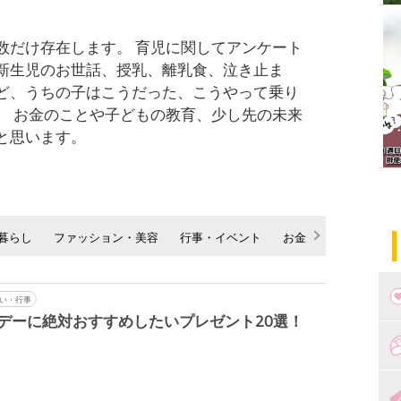
数だけ存在します。 育児に関してアンケート
新生児のお世話、授乳、離乳食、泣き止ま
ど、うちの子はこうだった、こうやって乗り
。 お金のことや子どもの教育、少し先の未来
と思います。
暮らし
ファッション・美容
行事・イベント
お金
ママの声
い・行事
デーに絶対おすすめしたいプレゼント20選！
つ
妊
出