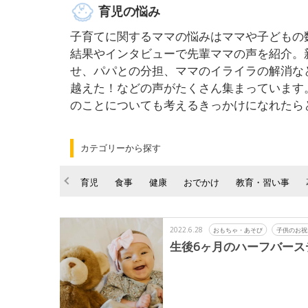
育児の悩み
子育てに関するママの悩みはママや子どもの
結果やインタビューで先輩ママの声を紹介。
せ、パパとの分担、ママのイライラの解消な
越えた！などの声がたくさん集まっています
のことについても考えるきっかけになれたら
カテゴリーから探す
育児
食事
健康
おでかけ
教育・習い事
2022.6.28
おもちゃ・あそび
子供のお祝
生後6ヶ月のハーフバース