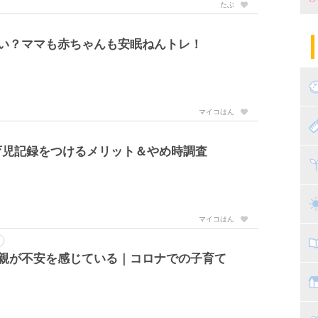
たぶ
妊
陣
パ
短い？ママも赤ちゃんも安眠ねんトレ！
エ
産
妊
マイコはん
赤
育児記録をつけるメリット＆やめ時調査
寝
離
ト
乳
マイコはん
子
の親が不安を感じている｜コロナでの子育て
抱
教
幼