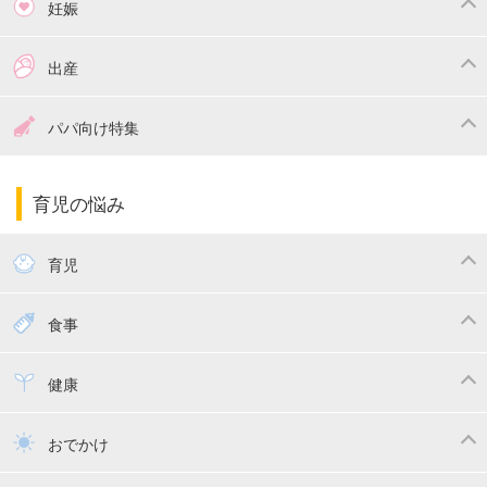
妊娠
つわり
妊娠中の体重管理
出産
妊娠中の食事
妊娠中の病気
出産準備
戌の日・安産祈願
パパ向け特集
妊娠中の補助金・費用
双子
陣痛・出産
命名・名づけ
パパ向け特集
育児の悩み
エコー写真
マタニティウェア
産後ダイエット
育児
妊娠
赤ちゃんのお世話
授乳・母乳育児
食事
寝かしつけ
断乳・卒乳
離乳食
幼児食
健康
トイトレ
育児グッズ
乳幼児健診・予防接種
子供の病気・怪我
おでかけ