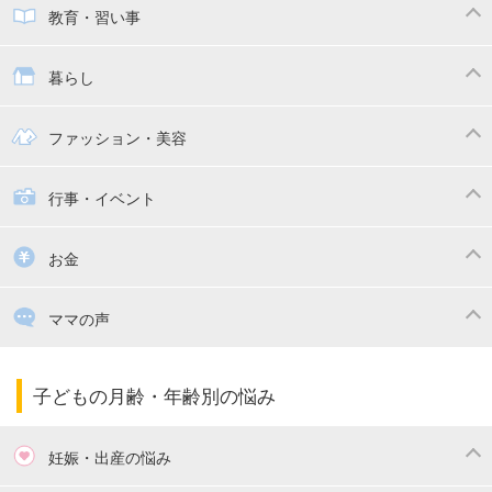
子供とおでかけ
ベビーカー
教育・習い事
抱っこ紐
教育・習い事
子供の成長
暮らし
幼稚園
保育園
ママの日常
時短家事
ファッション・美容
絵本
おもちゃ・あそび
家族関係・夫婦関係
収納・整理術
子供の服・ファッション
行事・イベント
掃除
漫画
子供のお祝い・行事
お金
出産祝い・内祝い
住宅購入
育児中の補助金・費用
ママの声
ママの仕事（保活・復職）
家計管理・マネー
子育てコラム
子育ての悩み・不安
子どもの月齢・年齢別の悩み
妊娠・出産の悩み