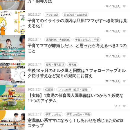
方・消毒方法
マイコはん
2022.3.21
ママの日常
家族関係・夫婦関係
子育てのイライラの原因は旦那⁉ママがすべき対策は見
える化！
マイコはん
2022.3.14
家族関係・夫婦関係
子育ての悩み・不安
子育てママが離婚したい…と思ったら考えるべき3つの
こと
マイコはん
2022.3.14
授乳・母乳育児
離乳食
生後10ヶ月のミルク量と回数は？フォローアップミル
ク切り替えなど完ミの疑問にお答え
マイコはん
2022.2.24
保育園
ママの仕事（保活・復職）
【実録】1歳児の保育園入園準備はいつから？必要な
11つのアイテム
りり
2022.2.17
子育てコラム
子育ての悩み・不安
意識低い系ママになろう！しあわせを感じるための3
ステップ