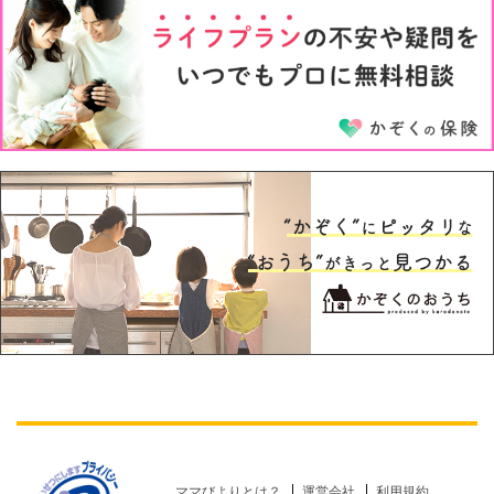
5才
6才
ママびよりとは？
運営会社
利用規約