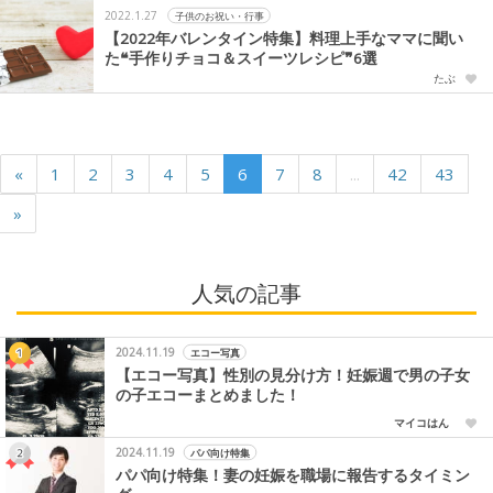
2022.1.27
子供のお祝い・行事
【2022年バレンタイン特集】料理上手なママに聞い
た❝手作りチョコ＆スイーツレシピ❞6選
たぶ
«
1
2
3
4
5
6
7
8
...
42
43
»
人気の記事
2024.11.19
エコー写真
【エコー写真】性別の見分け方！妊娠週で男の子女
の子エコーまとめました！
マイコはん
2024.11.19
パパ向け特集
パパ向け特集！妻の妊娠を職場に報告するタイミン