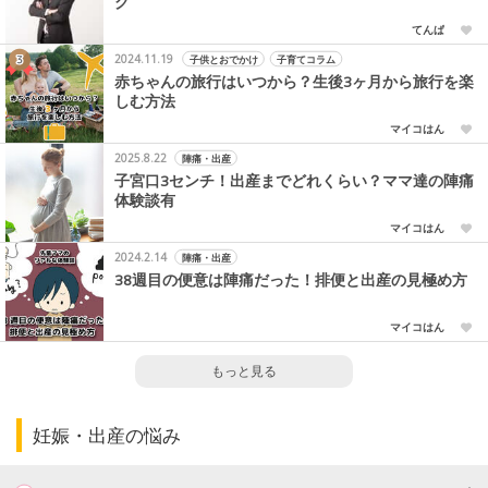
グ
てんぱ
2024.11.19
子供とおでかけ
子育てコラム
赤ちゃんの旅行はいつから？生後3ヶ月から旅行を楽
しむ方法
マイコはん
2025.8.22
陣痛・出産
子宮口3センチ！出産までどれくらい？ママ達の陣痛
体験談有
マイコはん
2024.2.14
陣痛・出産
38週目の便意は陣痛だった！排便と出産の見極め方
マイコはん
もっと見る
妊娠・出産の悩み