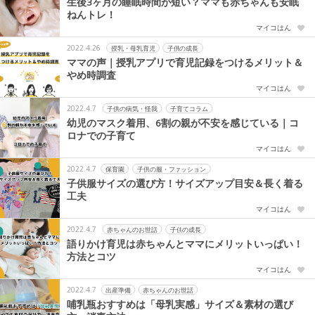
生後3ヶ月の睡眠時間が短い？ママも赤ちゃんも安眠
ねんトレ！
マイコはん
2022.4.26
授乳・母乳育児
子供の成長
ママの声｜授乳アプリで育児記録をつけるメリット＆
やめ時調査
マイコはん
2022.4.7
子供の病気・怪我
子育てコラム
幼児のマスク着用、6割の親が不安を感じている｜コ
ロナでの子育て
マイコはん
2022.4.7
保育園
子供の服・ファッション
子供服サイズの選び方！サイズアップ目安＆長く着る
工夫
マイコはん
2022.4.7
赤ちゃんのお世話
子供の成長
語りかけ育児は赤ちゃんとママにメリットいっぱい！
方法とコツ
マイコはん
2022.4.7
出産準備
赤ちゃんのお世話
哺乳瓶おすすめは「母乳実感」サイズ＆素材の選び