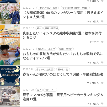
マイコはん
2022.2.10
子供のお祝い・行事
ママの仕事（保活・復職）
【入園式準備】60％のママがスーツ着用！若見えポイ
ント＆人気5選
マイコはん
2022.2.10
絵本
収納・整理術
真似したい！インスタの絵本収納術5選！絵本を片付
けるコツ
ぐーちか
2022.2.10
おもちゃ・あそび
収納・整理術
おもちゃの収納方法が知りたい！おもちゃ収納で気に
なるアイテム12選
マイコはん
2022.2.8
赤ちゃんのお世話
寝かしつけ
赤ちゃんが寝ないのはどうして？月齢・年齢別対処法
マイコはん
2022.1.27
双子
ベビーカー
双子ママ70％が横型！双子用ベビーカーランキング＆
注目11選
マイコはん