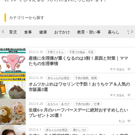
カテゴリーから探す
育児
食事
健康
おでかけ
教育・習い事
暮らし
ファ
2022.6.30
子育てコラム
子育ての悩み・不安
産後に生理痛が重くなるのは3割！原因と対策｜ママ
たちの生理事情
マイコはん
2022.6.28
赤ちゃんのお世話
子供の病気・怪我
オムツかぶれはワセリンで予防！おうちケア＆人気の
市販薬3選
マイコはん
2022.6.28
おもちゃ・あそび
子供のお祝い・行事
生後6ヶ月のハーフバースデーに絶対おすすめしたい
プレゼント20選！
たぶ
2022.6.1
赤ちゃんのお世話
寝かしつけ