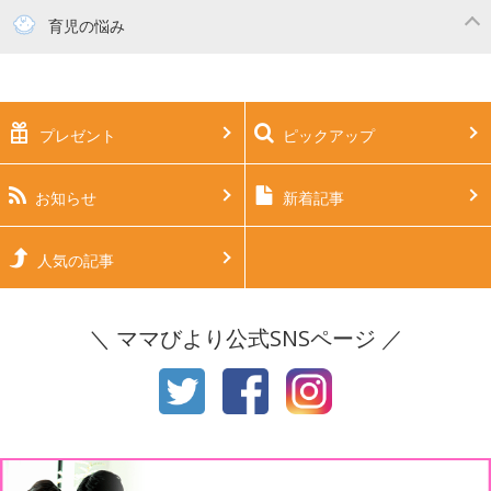
妊活
妊娠初期（0～4ヶ月）
育児の悩み
妊娠中期（5～7ヶ月）
妊娠後期（8ヶ月〜出産）
新生児
生後1ヶ月
プレゼント
ピックアップ
生後2ヶ月
生後3ヶ月
生後4ヶ月
生後5ヶ月
お知らせ
新着記事
生後6ヶ月
生後7ヶ月
人気の記事
生後8ヶ月
生後9ヶ月
＼ ママびより公式SNSページ ／
生後10ヶ月
生後11ヶ月
1才
2才
3才
4才