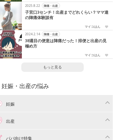
2025.8.22
陣痛・出産
子宮口3センチ！出産までどれくらい？ママ達
の陣痛体験談有
マイコはん
2024.2.14
陣痛・出産
38週目の便意は陣痛だった！排便と出産の見
極め方
マイコはん
もっと見る
妊娠・出産の悩み
妊娠
わり
妊娠中の体重管理
出産
娠中の食事
妊娠中の病気
産準備
戌の日・安産祈願
パパ向け特集