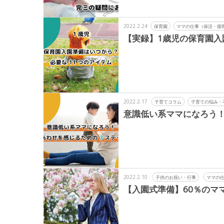
2022.2.24
保育園
ママの仕事（保活・復
【実録】1歳児の保育園入
2022.2.17
子育てコラム
子育ての悩み・
意識低い系ママになろう！
2022.2.10
子供のお祝い・行事
ママの
【入園式準備】60％のマ