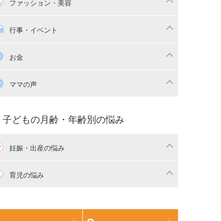
マの日常
時短家事
ファッション・美容
本
おもちゃ・あそび
族関係・夫婦関係
収納・整理術
供の服・ファッション
行事・イベント
除
画
子供のお祝い・行事
お金
産祝い・内祝い
宅購入
育児中の補助金・費用
ママの声
マの仕事（保活・復職）
家計管理・マネー
育てコラム
子育ての悩み・不安
子どもの月齢・年齢別の悩み
妊娠・出産の悩み
活
妊娠初期（0～4ヶ月）
育児の悩み
娠中期（5～7ヶ月）
妊娠後期（8ヶ月〜出産）
生児
生後1ヶ月