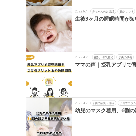
2022.6.1
赤ちゃんのお世話
寝かしつけ
生後3ヶ月の睡眠時間が
2022.4.26
授乳・母乳育児
子供の成長
ママの声｜授乳アプリで
2022.4.7
子供の病気・怪我
子育てコラム
幼児のマスク着用、6割