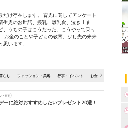
数だけ存在します。 育児に関してアンケート
新生児のお世話、授乳、離乳食、泣き止ま
ど、うちの子はこうだった、こうやって乗り
。 お金のことや子どもの教育、少し先の未来
と思います。
暮らし
ファッション・美容
行事・イベント
お金
ママの声
い・行事
デーに絶対おすすめしたいプレゼント20選！
つ
妊
出