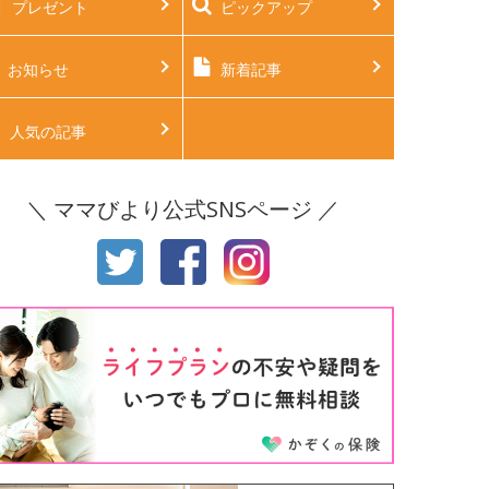
プレゼント
ピックアップ
後2ヶ月
生後3ヶ月
後4ヶ月
生後5ヶ月
お知らせ
新着記事
後6ヶ月
生後7ヶ月
人気の記事
後8ヶ月
生後9ヶ月
＼ ママびより公式SNSページ ／
後10ヶ月
生後11ヶ月
才
2才
才
4才
才
6才