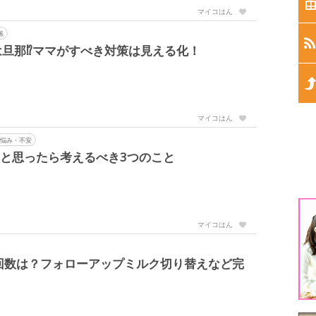
生
マイコはん
係
生
旦那⁉ママがすべき対策は見える化！
生
生
マイコはん
悩み・不安
生
と思ったら考えるべき3つのこと
1
マイコはん
3
回数は？フォローアップミルク切り替えなど完
5