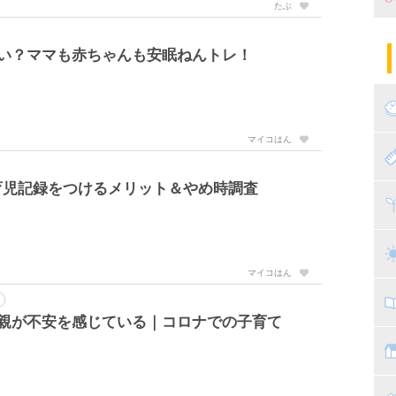
たぶ
妊
陣
パ
短い？ママも赤ちゃんも安眠ねんトレ！
エ
産
妊
マイコはん
赤
育児記録をつけるメリット＆やめ時調査
寝
離
ト
乳
マイコはん
子
の親が不安を感じている｜コロナでの子育て
抱
教
幼