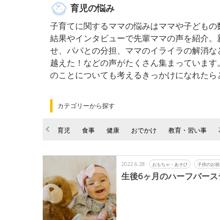
育児の悩み
子育てに関するママの悩みはママや子どもの
結果やインタビューで先輩ママの声を紹介。
せ、パパとの分担、ママのイライラの解消な
越えた！などの声がたくさん集まっています
のことについても考えるきっかけになれたら
カテゴリーから探す
育児
食事
健康
おでかけ
教育・習い事
2022.6.28
おもちゃ・あそび
子供のお祝
生後6ヶ月のハーフバース