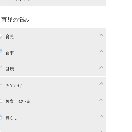
娠中の補助金・費用
双子
痛・出産
命名・名づけ
パ向け特集
育児の悩み
コー写真
マタニティウェア
後ダイエット
育児
娠
ちゃんのお世話
授乳・母乳育児
食事
かしつけ
断乳・卒乳
乳食
幼児食
健康
イトレ
育児グッズ
幼児健診・予防接種
子供の病気・怪我
おでかけ
供とおでかけ
ベビーカー
教育・習い事
っこ紐
育・習い事
子供の成長
暮らし
稚園
保育園