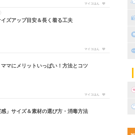
マ
マイコはん
絵
家
子
サイズアップ目安＆長く着る工夫
掃
漫
出
マイコはん
住
とママにメリットいっぱい！方法とコツ
マ
子
マイコはん
妊
実感」サイズ＆素材の選び方・消毒方法
妊
新