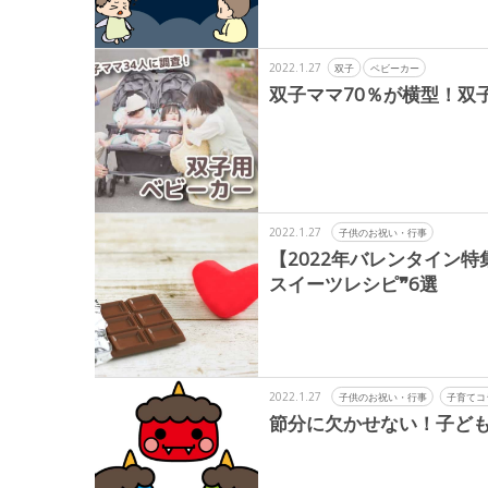
2022.1.27
双子
ベビーカー
双子ママ70％が横型！双
2022.1.27
子供のお祝い・行事
【2022年バレンタイン
スイーツレシピ❞6選
2022.1.27
子供のお祝い・行事
子育てコ
節分に欠かせない！子ど