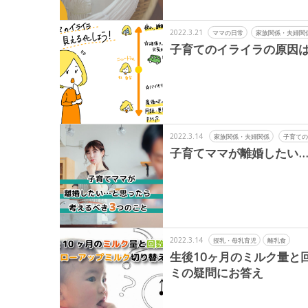
2022.3.21
ママの日常
家族関係・夫婦関
子育てのイライラの原因は
2022.3.14
家族関係・夫婦関係
子育ての
子育てママが離婚したい…
2022.3.14
授乳・母乳育児
離乳食
生後10ヶ月のミルク量と
ミの疑問にお答え