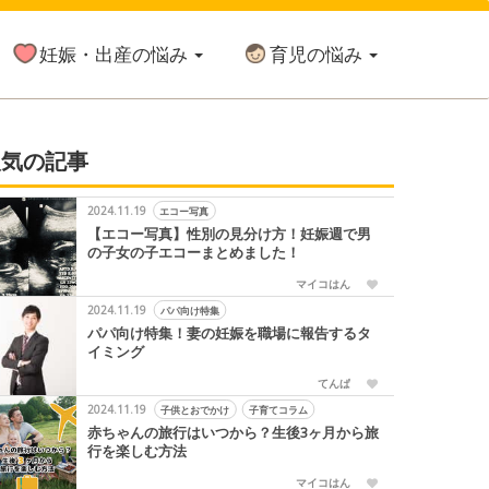
妊娠・出産の悩み
育児の悩み
人気の記事
2024.11.19
エコー写真
【エコー写真】性別の見分け方！妊娠週で男
の子女の子エコーまとめました！
マイコはん
2024.11.19
パパ向け特集
パパ向け特集！妻の妊娠を職場に報告するタ
イミング
てんぱ
2024.11.19
子供とおでかけ
子育てコラム
赤ちゃんの旅行はいつから？生後3ヶ月から旅
行を楽しむ方法
マイコはん