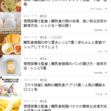
期
マイコはん
2022.11.16
離乳食
管理栄養士監修｜離乳食の卵の冷凍、使い切る目安や
解凍方法、レシピを一挙公開！
sumiko
2022.11.16
離乳食
ママの日常
離乳食後期の作り置きレシピ7選！赤ちゃんと家族で
シェアしてラクしよう
りり
2022.11.16
離乳食
管理栄養士監修｜離乳食後期のパンの選び方・保存方
法・レシピ9選
sumiko
2022.11.16
離乳食
【ママ目線】無料の離乳食アプリ5選！人気の機能＆
口コミ有
てんぱ
2022.11.16
離乳食
管理栄養士監修｜離乳食初期バナナの簡単な冷凍方法
を写真つきで解説