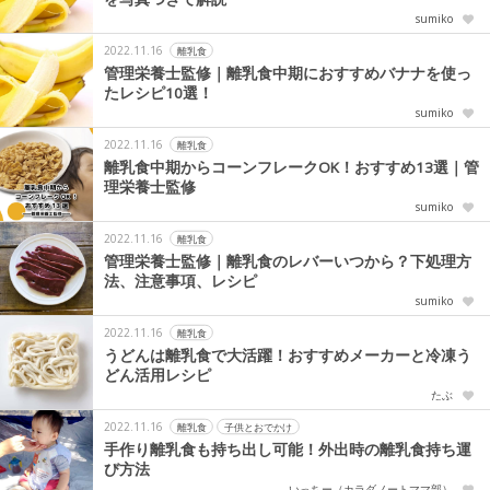
sumiko
2022.11.16
離乳食
管理栄養士監修｜離乳食中期におすすめバナナを使っ
たレシピ10選！
sumiko
2022.11.16
離乳食
離乳食中期からコーンフレークOK！おすすめ13選｜管
理栄養士監修
sumiko
2022.11.16
離乳食
管理栄養士監修｜離乳食のレバーいつから？下処理方
法、注意事項、レシピ
sumiko
2022.11.16
離乳食
うどんは離乳食で大活躍！おすすめメーカーと冷凍う
どん活用レシピ
たぶ
2022.11.16
離乳食
子供とおでかけ
手作り離乳食も持ち出し可能！外出時の離乳食持ち運
び方法
いっちー（カラダノートママ部）