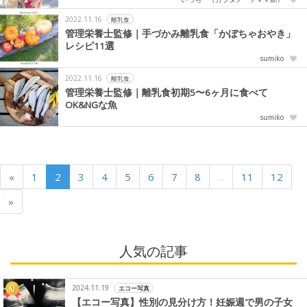
2022.11.16
離乳食
管理栄養士監修｜手づかみ離乳食「かぼちゃおやき」
レシピ11選
sumiko
2022.11.16
離乳食
管理栄養士監修｜離乳食初期5〜6ヶ月に食べて
OK&NGな魚
sumiko
«
1
2
3
4
5
6
7
8
...
11
12
»
人気の記事
2024.11.19
エコー写真
【エコー写真】性別の見分け方！妊娠週で男の子女