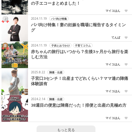
の子エコーまとめました！
マイコはん
2024.11.19
パパ向け特集
パパ向け特集！妻の妊娠を職場に報告するタイミン
グ
てんぱ
2024.11.19
子供とおでかけ
子育てコラム
赤ちゃんの旅行はいつから？生後3ヶ月から旅行を楽
しむ方法
マイコはん
2025.8.22
陣痛・出産
子宮口3センチ！出産までどれくらい？ママ達の陣痛
体験談有
マイコはん
2024.2.14
陣痛・出産
38週目の便意は陣痛だった！排便と出産の見極め方
マイコはん
もっと見る