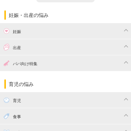
妊娠・出産の悩み
妊娠
つわり
妊娠中の体重管理
出産
妊娠中の食事
妊娠中の病気
出産準備
戌の日・安産祈願
パパ向け特集
妊娠中の補助金・費用
双子
陣痛・出産
命名・名づけ
パパ向け特集
育児の悩み
エコー写真
マタニティウェア
産後ダイエット
育児
妊娠
赤ちゃんのお世話
授乳・母乳育児
食事
寝かしつけ
断乳・卒乳