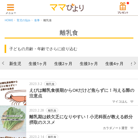
メニュー
HOME
育児の悩み
食事
離乳食
離乳食
子どもの月齢・年齢でさらに絞り込む
新生児
生後1ヶ月
生後2ヶ月
生後3ヶ月
生後4ヶ月
生
2023.3.2
離乳食
えびは離乳食後期からOKだけど焦らずに！与える際の
注意点
マイコはん
2023.2.28
離乳食
離乳期は鉄欠乏になりやすい！小児科医が教える鉄分
摂取のススメ
カラダノート運営
2023.2.14
離乳食