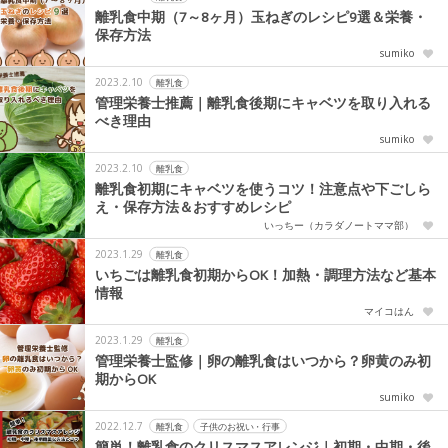
離乳食中期（7～8ヶ月）玉ねぎのレシピ9選＆栄養・
保存方法
sumiko
2023.2.10
離乳食
管理栄養士推薦｜離乳食後期にキャベツを取り入れる
べき理由
sumiko
2023.2.10
離乳食
離乳食初期にキャベツを使うコツ！注意点や下ごしら
え・保存方法＆おすすめレシピ
いっちー（カラダノートママ部）
2023.1.29
離乳食
いちごは離乳食初期からOK！加熱・調理方法など基本
情報
マイコはん
2023.1.29
離乳食
管理栄養士監修｜卵の離乳食はいつから？卵黄のみ初
期からOK
sumiko
2022.12.7
離乳食
子供のお祝い・行事
簡単！離乳食のクリスマスアレンジ｜初期・中期・後