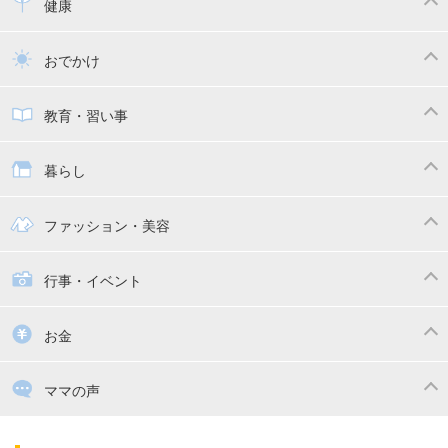
離乳食
幼児食
健康
トイトレ
育児グッズ
乳幼児健診・予防接種
子供の病気・怪我
おでかけ
子供とおでかけ
ベビーカー
教育・習い事
抱っこ紐
教育・習い事
子供の成長
暮らし
幼稚園
保育園
ママの日常
時短家事
ファッション・美容
絵本
おもちゃ・あそび
家族関係・夫婦関係
収納・整理術
子供の服・ファッション
行事・イベント
掃除
漫画
子供のお祝い・行事
お金
出産祝い・内祝い
住宅購入
育児中の補助金・費用
ママの声
ママの仕事（保活・復職）
家計管理・マネー
子育てコラム
子育ての悩み・不安