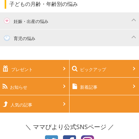
子どもの月齢・年齢別の悩み
妊娠・出産の悩み
妊活
妊娠初期（0～4ヶ月）
育児の悩み
妊娠中期（5～7ヶ月）
妊娠後期（8ヶ月〜出産）
新生児
生後1ヶ月
プレゼント
ピックアップ
生後2ヶ月
生後3ヶ月
生後4ヶ月
生後5ヶ月
お知らせ
新着記事
生後6ヶ月
生後7ヶ月
人気の記事
生後8ヶ月
生後9ヶ月
＼ ママびより公式SNSページ ／
生後10ヶ月
生後11ヶ月