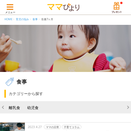
メニュー
HOME
育児の悩み
食事
生後7ヶ月
食事
カテゴリーから探す
離乳食
幼児食
2023.4.27
ママの日常
子育てコラム