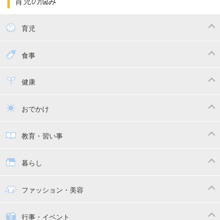
育児の悩み
エコー写真
マタニティウェア
産後ダイエット
育児
妊娠
赤ちゃんのお世話
授乳・母乳育児
食事
寝かしつけ
断乳・卒乳
離乳食
幼児食
健康
トイトレ
育児グッズ
乳幼児健診・予防接種
子供の病気・怪我
おでかけ
子供とおでかけ
ベビーカー
教育・習い事
抱っこ紐
教育・習い事
子供の成長
暮らし
幼稚園
保育園
ママの日常
時短家事
ファッション・美容
絵本
おもちゃ・あそび
家族関係・夫婦関係
収納・整理術
子供の服・ファッション
行事・イベント