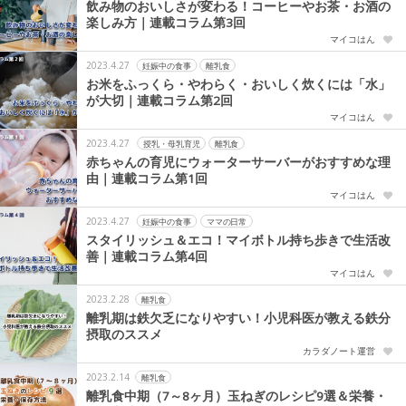
飲み物のおいしさが変わる！コーヒーやお茶・お酒の
楽しみ方｜連載コラム第3回
マイコはん
2023.4.27
妊娠中の食事
離乳食
お米をふっくら・やわらく・おいしく炊くには「水」
が大切｜連載コラム第2回
マイコはん
2023.4.27
授乳・母乳育児
離乳食
赤ちゃんの育児にウォーターサーバーがおすすめな理
由｜連載コラム第1回
マイコはん
2023.4.27
妊娠中の食事
ママの日常
スタイリッシュ＆エコ！マイボトル持ち歩きで生活改
善｜連載コラム第4回
マイコはん
2023.2.28
離乳食
離乳期は鉄欠乏になりやすい！小児科医が教える鉄分
摂取のススメ
カラダノート運営
2023.2.14
離乳食
離乳食中期（7～8ヶ月）玉ねぎのレシピ9選＆栄養・