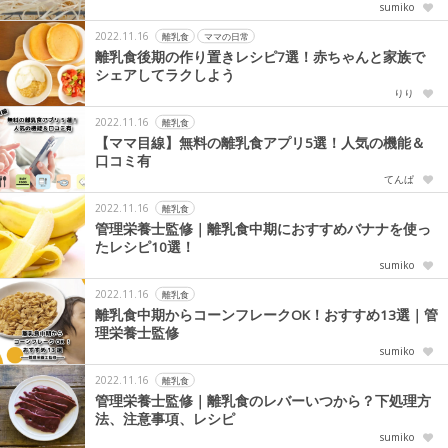
sumiko
2022.11.16
離乳食
ママの日常
離乳食後期の作り置きレシピ7選！赤ちゃんと家族で
シェアしてラクしよう
りり
2022.11.16
離乳食
【ママ目線】無料の離乳食アプリ5選！人気の機能＆
口コミ有
てんぱ
2022.11.16
離乳食
管理栄養士監修｜離乳食中期におすすめバナナを使っ
たレシピ10選！
sumiko
2022.11.16
離乳食
離乳食中期からコーンフレークOK！おすすめ13選｜管
理栄養士監修
sumiko
2022.11.16
離乳食
管理栄養士監修｜離乳食のレバーいつから？下処理方
法、注意事項、レシピ
sumiko