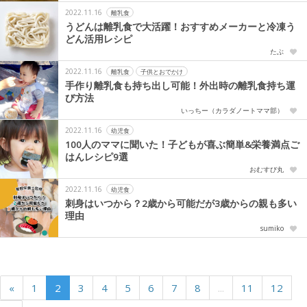
2022.11.16
離乳食
うどんは離乳食で大活躍！おすすめメーカーと冷凍う
どん活用レシピ
たぶ
2022.11.16
離乳食
子供とおでかけ
手作り離乳食も持ち出し可能！外出時の離乳食持ち運
び方法
いっちー（カラダノートママ部）
2022.11.16
幼児食
100人のママに聞いた！子どもが喜ぶ簡単&栄養満点ご
はんレシピ9選
おむすび丸
2022.11.16
幼児食
刺身はいつから？2歳から可能だが3歳からの親も多い
理由
sumiko
«
1
2
3
4
5
6
7
8
...
11
12