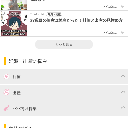
マイコはん
2024.2.14
陣痛・出産
38週目の便意は陣痛だった！排便と出産の見極め方
マイコはん
もっと見る
妊娠・出産の悩み
妊娠
つわり
妊娠中の体重管理
出産
妊娠中の食事
妊娠中の病気
出産準備
戌の日・安産祈願
パパ向け特集
妊娠中の補助金・費用
双子
陣痛・出産
命名・名づけ
パパ向け特集