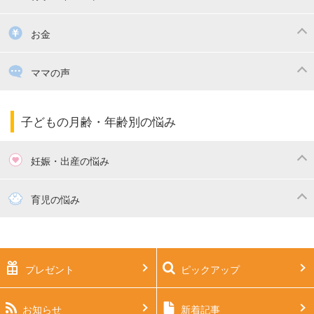
掃除
漫画
子供のお祝い・行事
お金
出産祝い・内祝い
住宅購入
育児中の補助金・費用
ママの声
ママの仕事（保活・復職）
家計管理・マネー
子育てコラム
子育ての悩み・不安
子どもの月齢・年齢別の悩み
妊娠・出産の悩み
妊活
妊娠初期（0～4ヶ月）
育児の悩み
妊娠中期（5～7ヶ月）
妊娠後期（8ヶ月〜出産）
新生児
生後1ヶ月
プレゼント
ピックアップ
生後2ヶ月
生後3ヶ月
生後4ヶ月
生後5ヶ月
お知らせ
新着記事