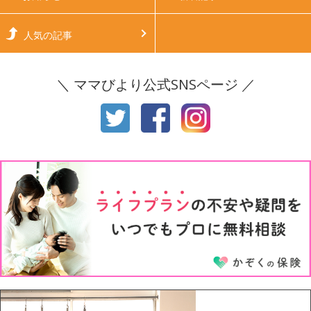
生後6ヶ月
生後7ヶ月
人気の記事
生後8ヶ月
生後9ヶ月
＼ ママびより公式SNSページ ／
生後10ヶ月
生後11ヶ月
1才
2才
3才
4才
5才
6才