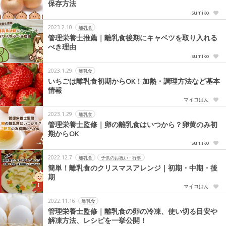
保存方法
sumiko
2023.2.10
離乳食
管理栄養士推薦｜離乳食後期にキャベツを取り入れる
べき理由
sumiko
2023.1.29
離乳食
いちごは離乳食初期からOK！加熱・調理方法など基本
情報
マイコはん
2023.1.29
離乳食
管理栄養士監修｜卵の離乳食はいつから？卵黄のみ初
期からOK
sumiko
2022.12.7
離乳食
子供のお祝い・行事
簡単！離乳食のクリスマスアレンジ｜初期・中期・後
期
マイコはん
2022.11.16
離乳食
管理栄養士監修｜離乳食の卵の冷凍、使い切る目安や
解凍方法、レシピを一挙公開！